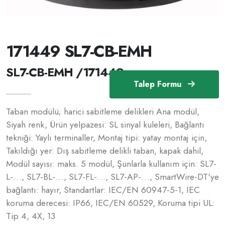
171449 SL7-CB-EMH
SL7-CB-EMH /171449
Talep Formu
Taban modülü; harici sabitleme delikleri Ana modül,
Siyah renk, Ürün yelpazesi: SL sinyal kuleleri, Bağlantı
tekniği: Yaylı terminaller, Montaj tipi: yatay montaj için,
Takıldığı yer: Dış sabitleme delikli taban, kapak dahil,
Modül sayısı: maks. 5 modül, Şunlarla kullanım için: SL7-
L-…, SL7-BL-…, SL7-FL-…, SL7-AP-…, SmartWire-DT'ye
bağlantı: hayır, Standartlar: IEC/EN 60947-5-1, IEC
koruma derecesi: IP66, IEC/EN 60529, Koruma tipi UL:
Tip 4, 4X, 13