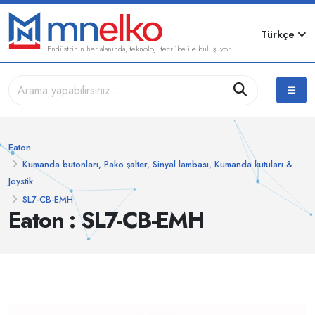
Türkçe
Endüstrinin her alanında, teknoloji tecrübe ile buluşuyor...
Eaton
Kumanda butonları, Pako şalter, Sinyal lambası, Kumanda kutuları &
Joystik
SL7-CB-EMH
Eaton : SL7-CB-EMH