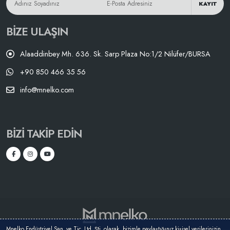
KAYIT
BIZE ULAŞIN
Alaaddinbey Mh. 636. Sk. Sarp Plaza No:1/2 Nilüfer/BURSA
+90 850 466 35 56
info@mnelko.com
BIZI TAKIP EDIN
Mnelko Endüstriyel San. ve Tic. Ltd. Şti. olarak, bizimle paylaştığınız kişisel verilerinizin