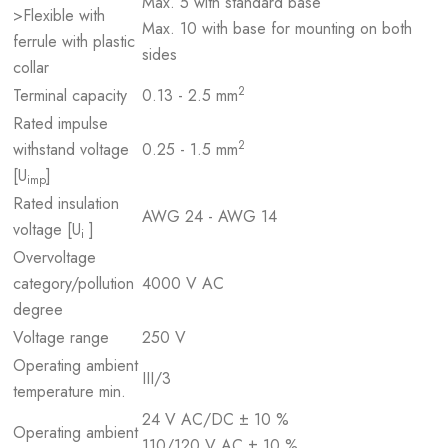
Max. 5 with standard base
>Flexible with
Max. 10 with base for mounting on both
ferrule with plastic
sides
collar
2
Terminal capacity
0.13 - 2.5 mm
Rated impulse
2
withstand voltage
0.25 - 1.5 mm
[U
]
imp
Rated insulation
AWG 24 - AWG 14
voltage [U
]
i
Overvoltage
category/pollution
4000 V AC
degree
Voltage range
250 V
Operating ambient
III/3
temperature min.
24 V AC/DC ± 10 %
Operating ambient
110/120 V AC ± 10 %