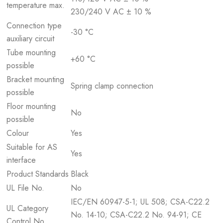
temperature max.
230/240 V AC ± 10 %
Connection type
-30 °C
auxiliary circuit
Tube mounting
+60 °C
possible
Bracket mounting
Spring clamp connection
possible
Floor mounting
No
possible
Colour
Yes
Suitable for AS
Yes
interface
Product Standards
Black
UL File No.
No
IEC/EN 60947-5-1; UL 508; CSA-C22.2
UL Category
No. 14-10; CSA-C22.2 No. 94-91; CE
Control No.