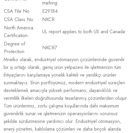
marking
CSA File No.
E29184
CSA Class No.
NKCR
North America
UL report applies to both US and Canada
Certification
Degree of
NKCR7
Protection
Mnelko olarak, endüstriyel otomasyon çözümlerinde güvenilir
bir iş ortağı olarak, geniş ürün yelpazesi ile işletmenizin tüm
ihtiyaçlarını karşılamaya yönelik kaliteli ve yenilikçi ürünler
sunmaktayız. Ürün portföyümüz, modern endüstriyel süreçleri
desteklemek amacıyla yüksek performans, dayanıklılık ve
verimlilik ilkeleri doğrultusunda tasarlanmış çözümlerden oluşur.
Tüm ürünlerimiz, zorlu çalışma koşullarında dahi maksimum
güvenilirlik sunar ve işletmenizin operasyonlarını sorunsuz
şekilde sürdürmesine yardımcı olur. Endüstriyel otomasyon,
enerji yönetimi, kablolama çözümleri ve daha birçok alanda