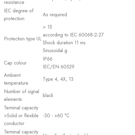
resistance
IEC degree of
As required
protection
> 15
according to IEC 60068-2-27
Protection type UL
Shock duration 11 ms
Sinusoidal g
IP66
Cap colour
IEC/EN 60529
Ambient
Type 4, 4X, 13
temperature
Number of signal
black
elements
Terminal capacity
>Solid or flexible
-30 - +60 °C
conductor
Terminal capacity