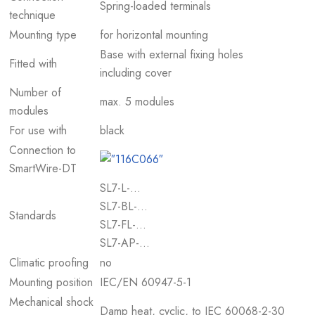
Spring-loaded terminals
technique
Mounting type
for horizontal mounting
Base with external fixing holes
Fitted with
including cover
Number of
max. 5 modules
modules
For use with
black
Connection to
SmartWire-DT
SL7-L-…
SL7-BL-…
Standards
SL7-FL-…
SL7-AP-…
Climatic proofing
no
Mounting position
IEC/EN 60947-5-1
Mechanical shock
Damp heat, cyclic, to IEC 60068-2-30