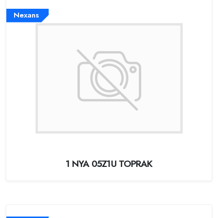
Nexans
1 NYA 05Z1U TOPRAK