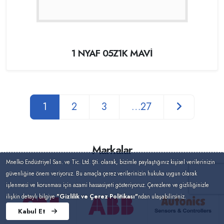
1 NYAF 05Z1K MAVİ
1
2
3
…27
Markalar
Mnelko Endüstriyel San. ve Tic. Ltd. Şti. olarak, bizimle paylaştığınız kişisel verilerinizin
güvenliğine önem veriyoruz. Bu amaçla çerez verilerinizin hukuka uygun olarak
işlenmesi ve korunması için azami hassasiyeti gösteriyoruz. Çerezlere ve gizliliğinizle
ilişkin detaylı bilgiye
"Gizlilik ve Çerez Politikası"
ndan ulaşabilirsiniz.
Kabul Et