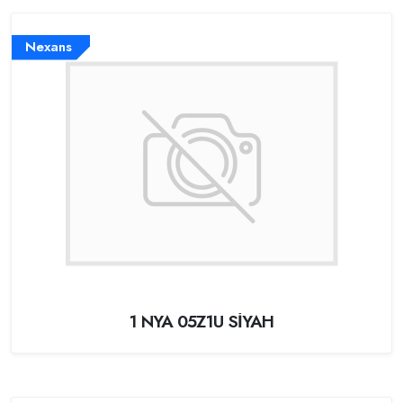
Nexans
1 NYA 05Z1U SİYAH