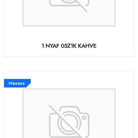
1 NYAF 05Z1K KAHVE
Nexans