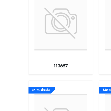
113657
Mitsubishi
Mits