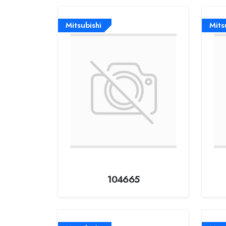
Mitsubishi
Mits
104665