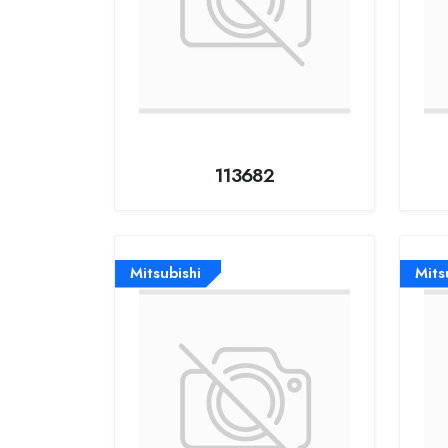
113682
Mitsubishi
Mits