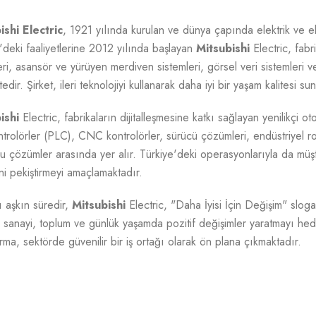
ishi
Electric
, 1921 yılında kurulan ve dünya çapında elektrik ve ele
'deki faaliyetlerine 2012 yılında başlayan
Mitsubishi
Electric, fabr
eri, asansör ve yürüyen merdiven sistemleri, görsel veri sistemleri ve
edir. Şirket, ileri teknolojiyi kullanarak daha iyi bir yaşam kalitesi 
ishi
Electric, fabrikaların dijitalleşmesine katkı sağlayan yenilikçi o
ontrolörler (PLC), CNC kontrolörler, sürücü çözümleri, endüstriyel rob
 çözümler arasında yer alır. Türkiye'deki operasyonlarıyla da müşte
ğini pekiştirmeyi amaçlamaktadır.
ı aşkın süredir,
Mitsubishi
Electric, "Daha İyisi İçin Değişim" slogan
 sanayi, toplum ve günlük yaşamda pozitif değişimler yaratmayı hed
rma, sektörde güvenilir bir iş ortağı olarak ön plana çıkmaktadır.