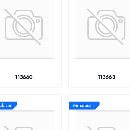
113660
113663
ubishi
Mitsubishi