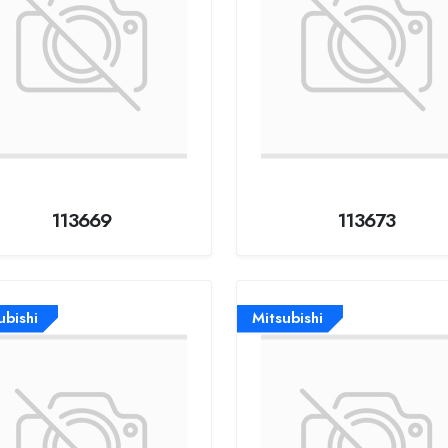
113669
113673
ubishi
Mitsubishi