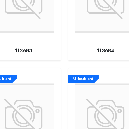
113683
113684
ubishi
Mitsubishi