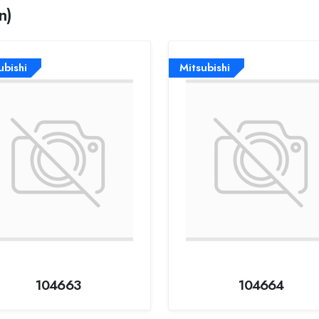
n)
ubishi
Mitsubishi
104663
104664