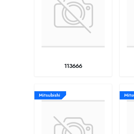
113666
Mitsubishi
Mits