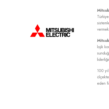
Mitsub
Türkiye
sisteml
vermekt
Mitsub
lojik k
sunduğu
liderli
100 yıl
ölçekte
eden fi