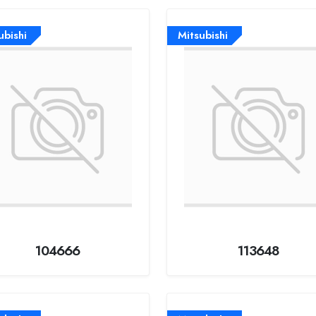
ubishi
Mitsubishi
104666
113648