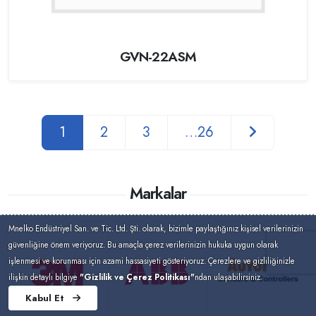
GVN-22ASM
1
2
3
…26
Markalar
Mnelko Endüstriyel San. ve Tic. Ltd. Şti. olarak, bizimle paylaştığınız kişisel verilerinizin
güvenliğine önem veriyoruz. Bu amaçla çerez verilerinizin hukuka uygun olarak
işlenmesi ve korunması için azami hassasiyeti gösteriyoruz. Çerezlere ve gizliliğinizle
ilişkin detaylı bilgiye
"Gizlilik ve Çerez Politikası"
ndan ulaşabilirsiniz.
Kabul Et