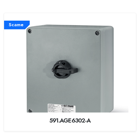
Scame
591.AGE6302-A