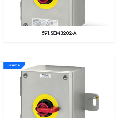
591.SEM3202-A
Scame