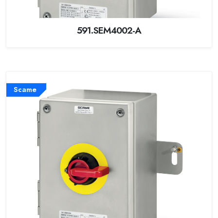
591.SEM4002-A
Scame