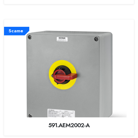
Scame
591.AEM2002-A