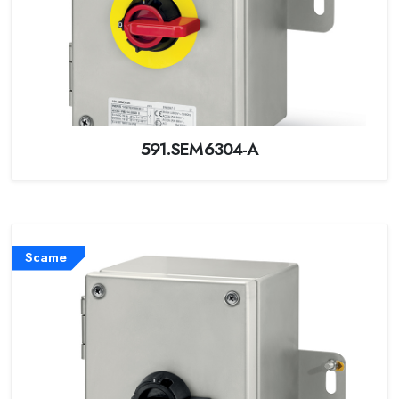
591.SEM6304-A
Scame