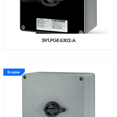
591.PGE6302-A
Scame