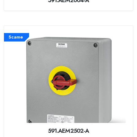
Scame
591.AEM2502-A