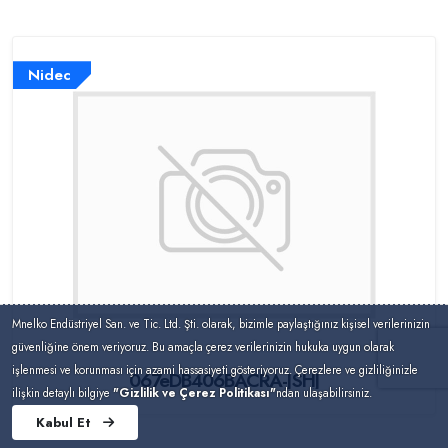
Nidec
Mnelko Endüstriyel San. ve Tic. Ltd. Şti. olarak, bizimle paylaştığınız kişisel verilerinizin
güvenliğine önem veriyoruz. Bu amaçla çerez verilerinizin hukuka uygun olarak
işlenmesi ve korunması için azami hassasiyeti gösteriyoruz. Çerezlere ve gizliliğinizle
067eDB406BACRA-JSHJ
ilişkin detaylı bilgiye
"Gizlilik ve Çerez Politikası"
ndan ulaşabilirsiniz.
Kabul Et