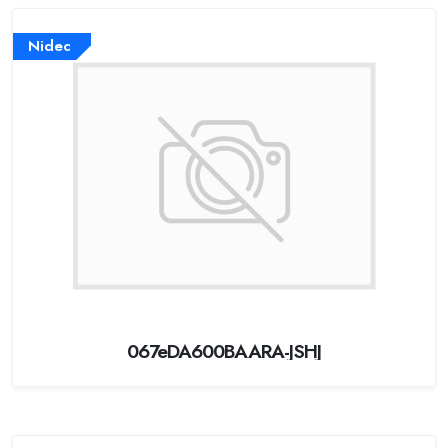
Nidec
067eDA600BAARA-JSHJ