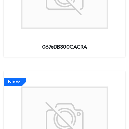
067eDB300CACRA
Nidec