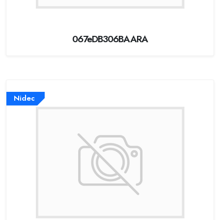
067eDB306BAARA
Nidec