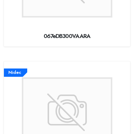
067eDB300VAARA
Nidec