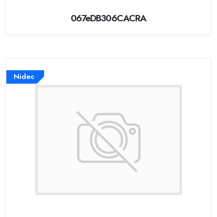
067eDB306CACRA
Nidec