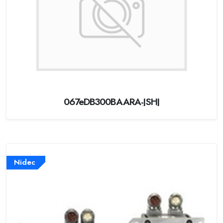
067eDB300BAARA-JSHJ
Nidec