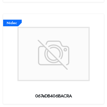
Nidec
067eDB406BACRA