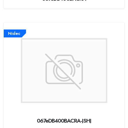
Nidec
067eDB400BACRA-JSHJ