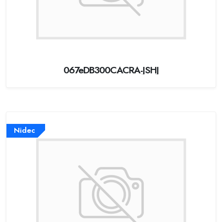
067eDB300CACRA-JSHJ
Nidec