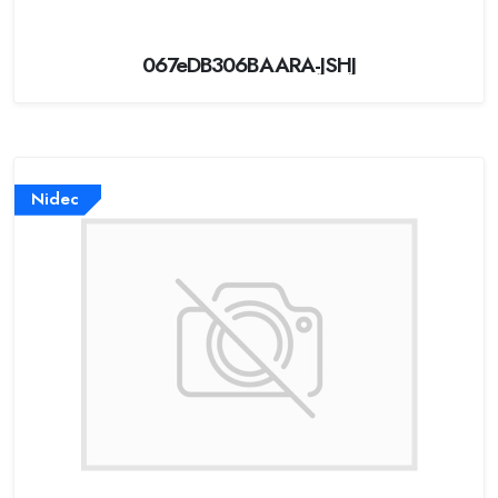
067eDB306BAARA-JSHJ
Nidec