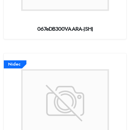
067eDB300VAARA-JSHJ
Nidec