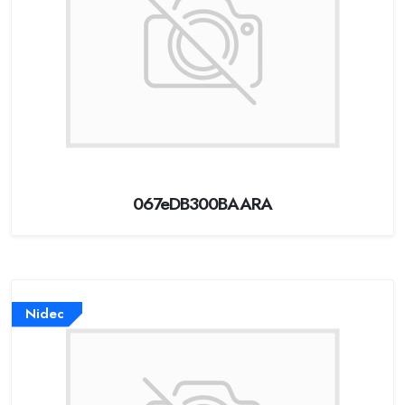
067eDB300BAARA
Nidec