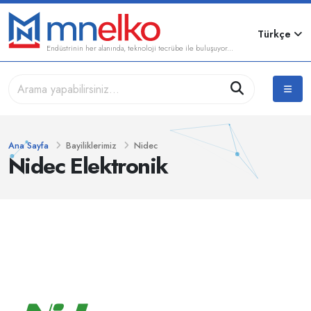
Türkçe
Endüstrinin her alanında, teknoloji tecrübe ile buluşuyor...
Ana Sayfa
Bayiliklerimiz
Nidec
Nidec Elektronik