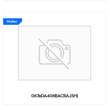
Nidec
067eDA406BACRA-JSHJ