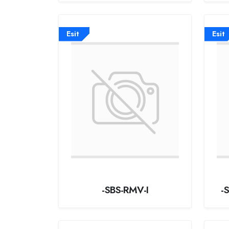
Esit
Esit
-SBS-RMV-I
-