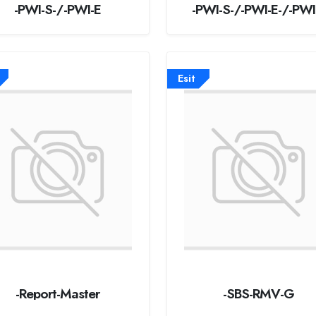
-PWI-S-/-PWI-E
-PWI-S-/-PWI-E-/-PWI
Esit
-Report-Master
-SBS-RMV-G