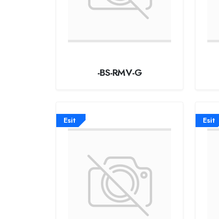
-BS-RMV-G
Esit
Esit