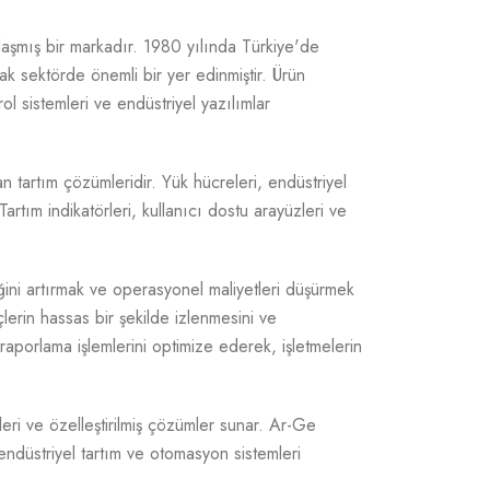
laşmış bir markadır. 1980 yılında Türkiye'de
ak sektörde önemli bir yer edinmiştir. Ürün
rol sistemleri ve endüstriyel yazılımlar
an tartım çözümleridir. Yük hücreleri, endüstriyel
artım indikatörleri, kullanıcı dostu arayüzleri ve
liğini artırmak ve operasyonel maliyetleri düşürmek
çlerin hassas bir şekilde izlenmesini ve
 raporlama işlemlerini optimize ederek, işletmelerin
leri ve özelleştirilmiş çözümler sunar. Ar-Ge
 endüstriyel tartım ve otomasyon sistemleri