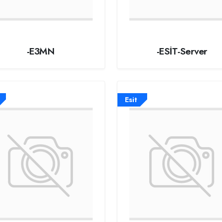
-E3MN
-ESİT-Server
Esit