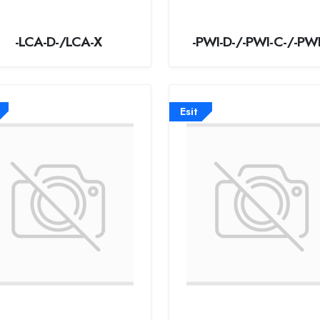
-LCA-D-/LCA-X
-PWI-D-/-PWI-C-/-PWI
Esit