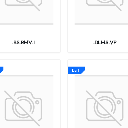
-BS-RMV-I
-DLMS-VP
Esit