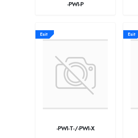
-PWI-P
Esit
Esit
-PWI-T-/-PWI-X