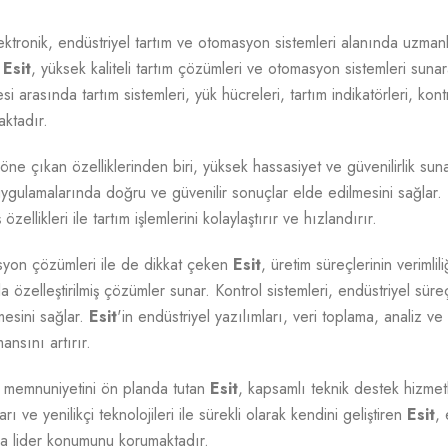
ktronik, endüstriyel tartım ve otomasyon sistemleri alanında uzman
n
Esit
, yüksek kaliteli tartım çözümleri ve otomasyon sistemleri sunar
si arasında tartım sistemleri, yük hücreleri, tartım indikatörleri, kont
ktadır.
 öne çıkan özelliklerinden biri, yüksek hassasiyet ve güvenilirlik sun
uygulamalarında doğru ve güvenilir sonuçlar elde edilmesini sağlar. T
 özellikleri ile tartım işlemlerini kolaylaştırır ve hızlandırır.
yon çözümleri ile de dikkat çeken
Esit
, üretim süreçlerinin verimli
a özelleştirilmiş çözümler sunar. Kontrol sistemleri, endüstriyel süre
mesini sağlar.
Esit
'in endüstriyel yazılımları, veri toplama, analiz ve
ansını artırır.
 memnuniyetini ön planda tutan
Esit
, kapsamlı teknik destek hizmet
arı ve yenilikçi teknolojileri ile sürekli olarak kendini geliştiren
Esit
,
a lider konumunu korumaktadır.