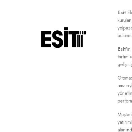
Esit
Ele
kurula
yelpaze
bulunma
Esit
'in
tartım 
gelişmiş
Otomas
amacıyl
yönetil
perform
Müşteri
yatırıml
alanınd