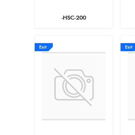
-HSC-200
Esit
Esit