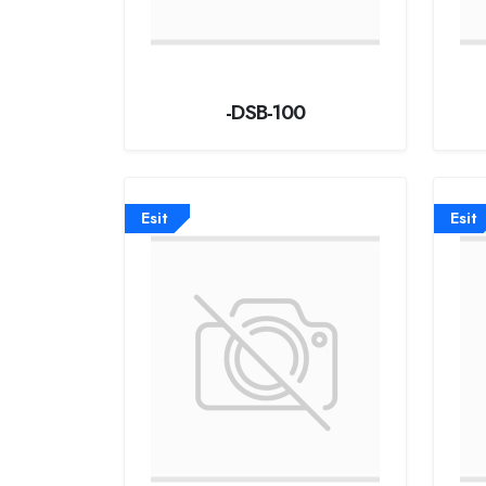
-DSB-100
Esit
Esit