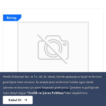
Birtaş
Mnelko Endüstriyel San. ve Tic. Ltd. Şti. olarak, bizimle paylaştığınız kişisel verilerinizin
güvenliğine önem veriyoruz. Bu amaçla çerez verilerinizin hukuka uygun olarak
işlenmesi ve korunması için azami hassasiyeti gösteriyoruz. Çerezlere ve gizliliğinizle
1001-06-005-004
ilişkin detaylı bilgiye
"Gizlilik ve Çerez Politikası"
ndan ulaşabilirsiniz.
Kabul Et