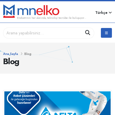
Türkçe
Endüstrinin her alanında, teknoloji tecrübe ile buluşuyor...
Ana Sayfa
Blog
Blog