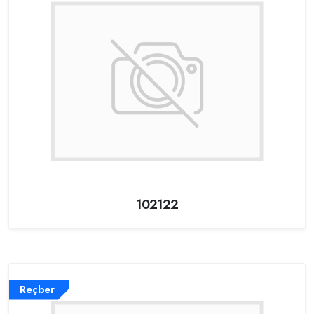
102122
Reçber