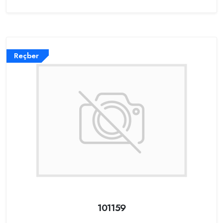
Reçber
101159