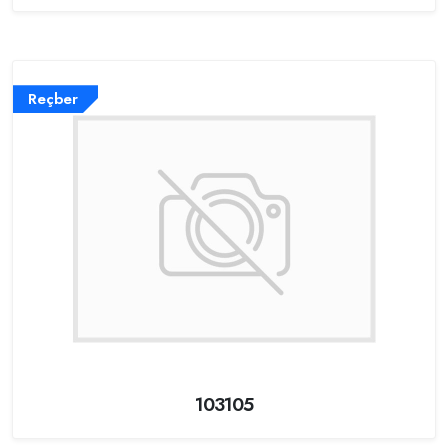
Reçber
103105