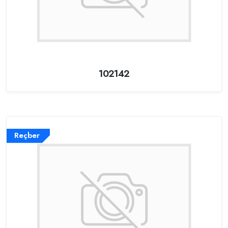
102142
Reçber