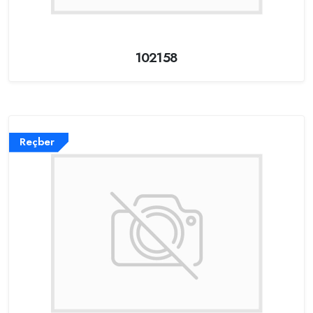
102158
Reçber