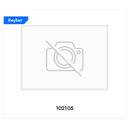
Reçber
102105