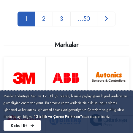
1
2
3
…50
Markalar
Mnelko Endüstriyel San. ve Tic. Ltd. Şti. olarak, bizimle paylaştığınız kişisel verilerinizin
güvenliğine önem veriyoruz. Bu amaçla çerez verilerinizin hukuka uygun olarak
işlenmesi ve korunması için azami hassasiyeti gösteriyoruz. Çerezlere ve gizliliğinizle
ilişkin detaylı bilgiye
"Gizlilik ve Çerez Politikası"
ndan ulaşabilirsiniz.
Kabul Et