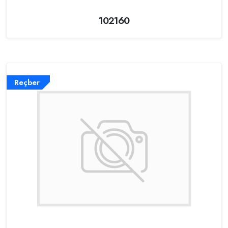
102160
Reçber