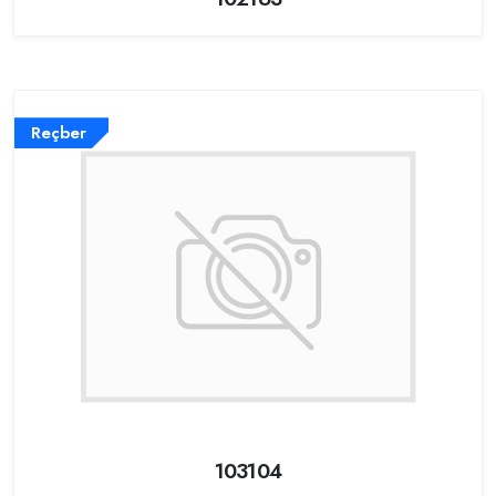
Reçber
103104