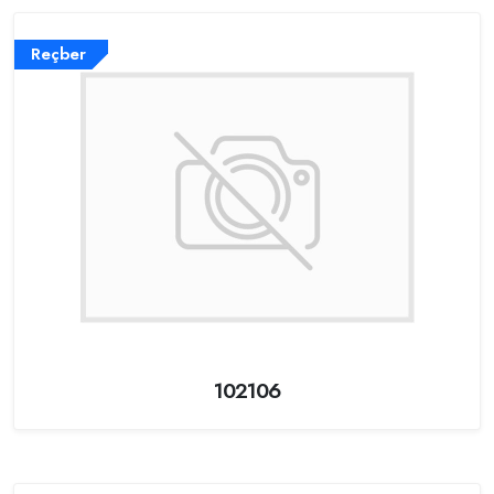
Reçber
102106