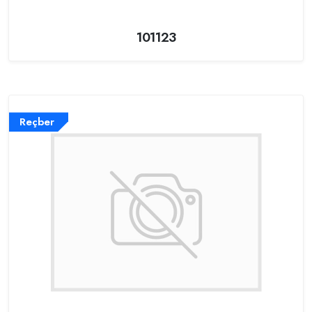
101123
Reçber