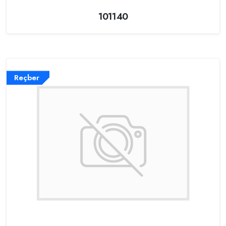
101140
Reçber