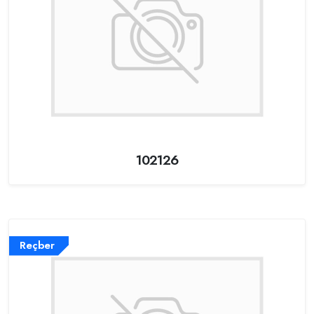
102126
Reçber