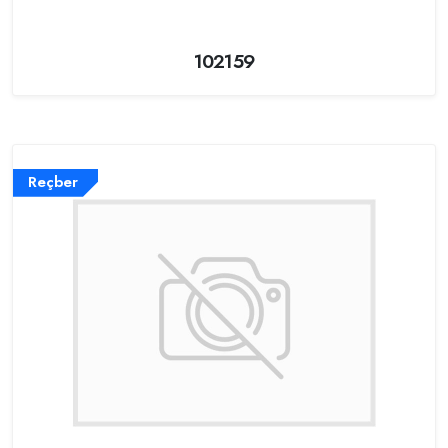
102159
Reçber