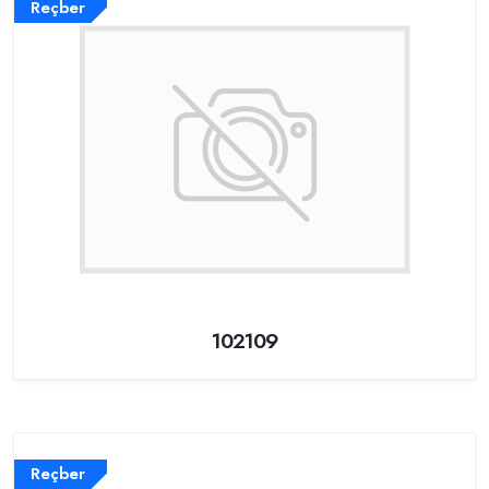
Reçber
102109
Reçber