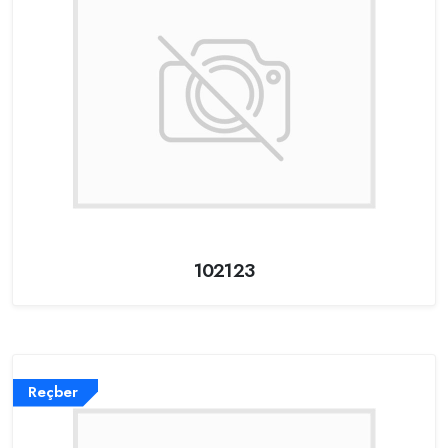
102123
Reçber