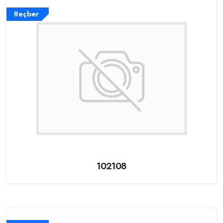
Reçber
102108