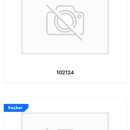
102124
Reçber