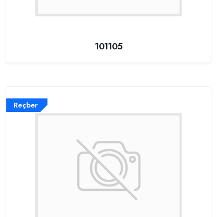
101105
Reçber