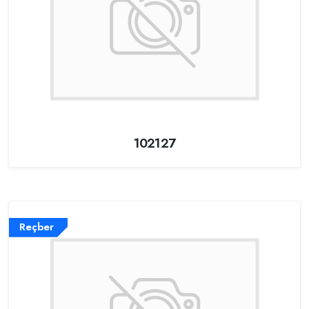
102127
Reçber