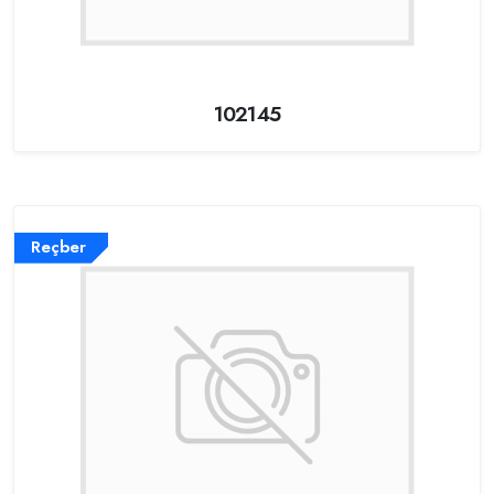
102145
Reçber