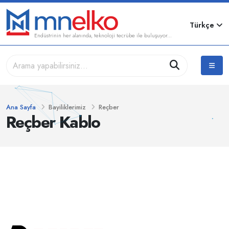
Türkçe
Endüstrinin her alanında, teknoloji tecrübe ile buluşuyor...
Ana Sayfa
Bayiliklerimiz
Reçber
Reçber Kablo