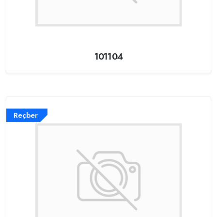
101104
Reçber