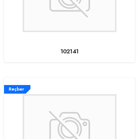
102141
Reçber