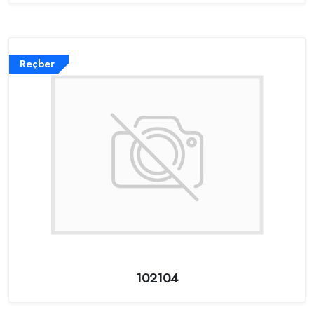
Reçber
102104