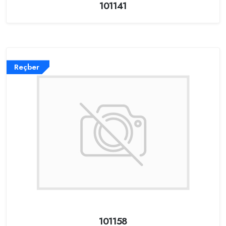
101141
Reçber
101158