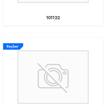
101122
Reçber