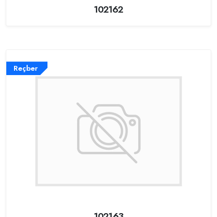
102162
Reçber
102163