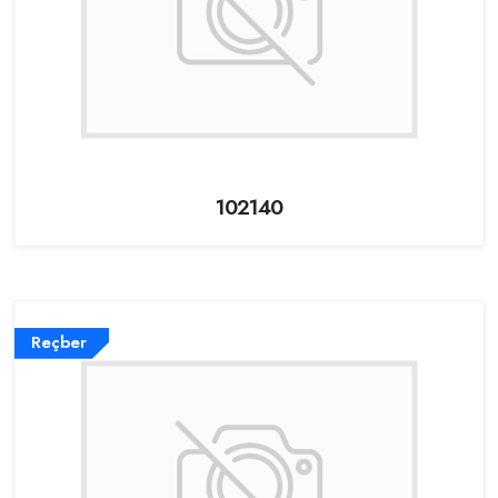
102140
Reçber