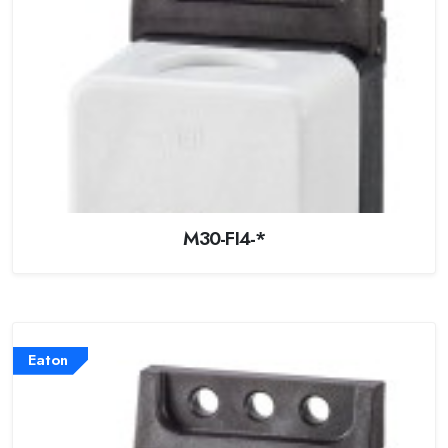
M30-FI4-*
Eaton