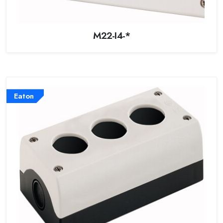
M22-I4-*
Eaton