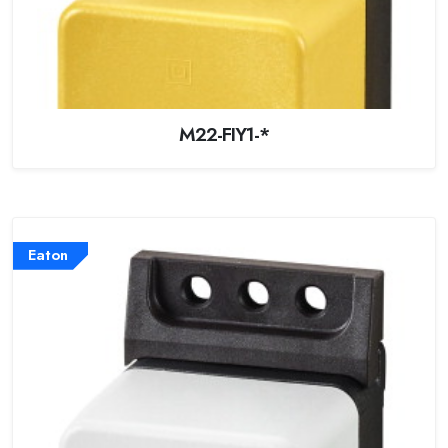
M22-FIY1-*
Eaton