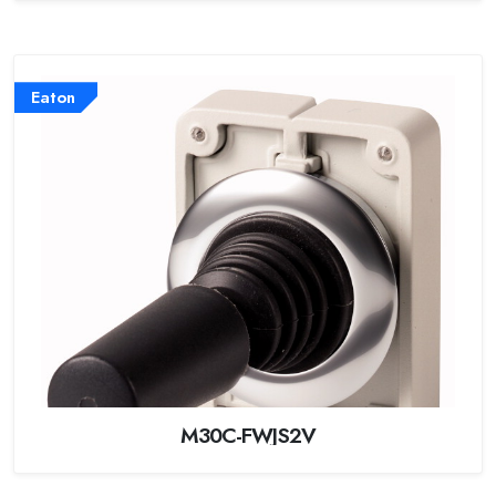
Eaton
M30C-FWJS2V