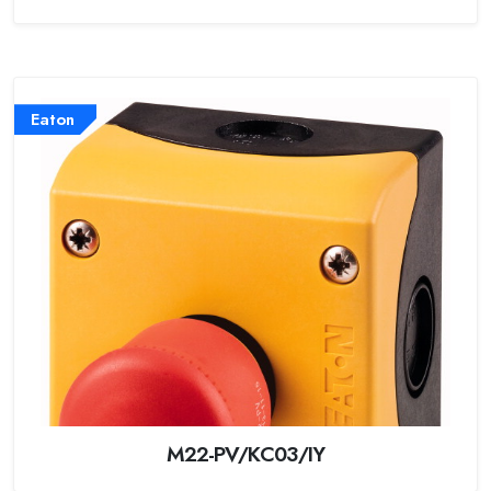
Eaton
M22-PV/KC03/IY