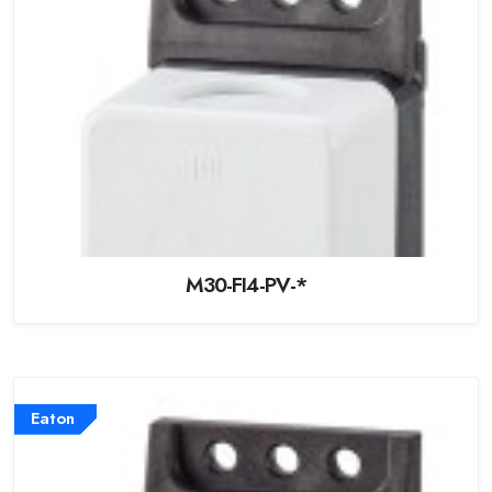
M30-FI4-PV-*
Eaton