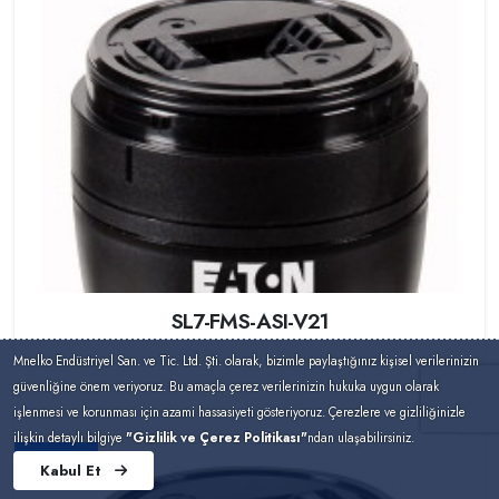
SL7-FMS-ASI-V21
Mnelko Endüstriyel San. ve Tic. Ltd. Şti. olarak, bizimle paylaştığınız kişisel verilerinizin
güvenliğine önem veriyoruz. Bu amaçla çerez verilerinizin hukuka uygun olarak
işlenmesi ve korunması için azami hassasiyeti gösteriyoruz. Çerezlere ve gizliliğinizle
ilişkin detaylı bilgiye
"Gizlilik ve Çerez Politikası"
ndan ulaşabilirsiniz.
Eaton
Kabul Et