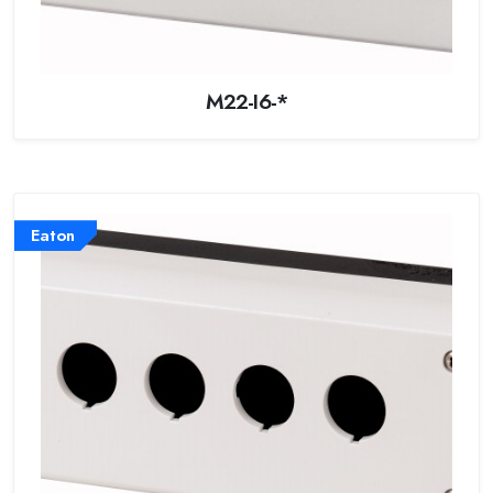
M22-I6-*
Eaton