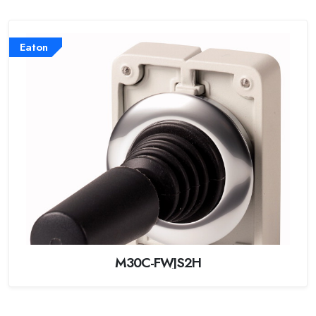
Eaton
M30C-FWJS2H