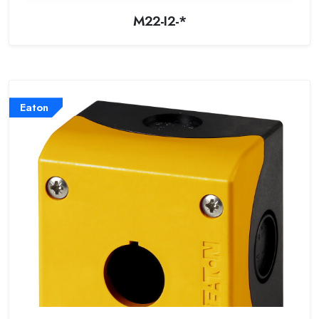
M22-I2-*
Eaton