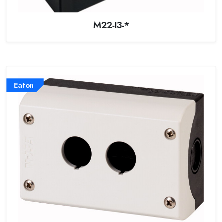
M22-I3-*
Eaton