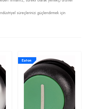
 eden firmamız, sürekli olarak yenilikçi ürünler
Endüstriyel süreçlerinizi güçlendirmek için
Eaton