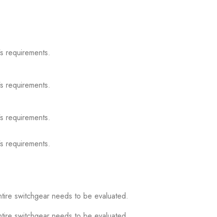
s requirements.
s requirements.
s requirements.
s requirements.
ntire switchgear needs to be evaluated.
ntire switchgear needs to be evaluated.