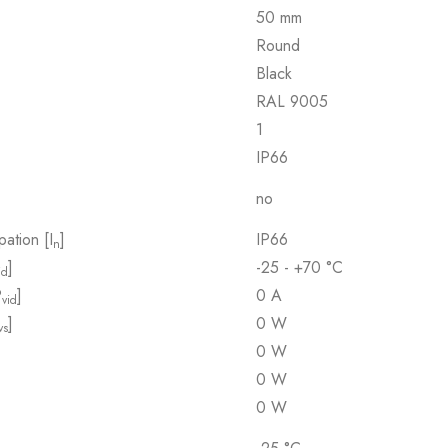
50 mm
Round
Black
RAL 9005
1
IP66
no
pation [I
]
IP66
n
]
-25 - +70 °C
id
P
]
0 A
vid
]
0 W
vs
0 W
0 W
0 W