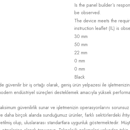
Is the panel builder´s respon
be observed.
The device meets the requir
instruction leaflet (IL) is obs
30 mm
50 mm
22 mm
0 mm
0 mm
Black
üvenilir bir iş ortağı olarak, geniş ürün yelpazesi ile işletmenizin t
odern endüstriyel süreçleri desteklemek amacıyla yüksek performans,
aksimum güvenilirlik sunar ve işletmenizin operasyonlarını sorunsuz
e daha birçok alanda sunduğumuz ürünler, farklı sektörlerdeki ihtiy
üretilmiş olup, uluslararası standartlara uygunluk göstermektedir. M