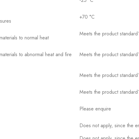
-25 °C
+70 °C
osures
Meets the product standard´
 materials to normal heat
 materials to abnormal heat and fire
Meets the product standard´
Meets the product standard´
Meets the product standard´
Please enquire
Does not apply, since the e
Does not apply, since the e