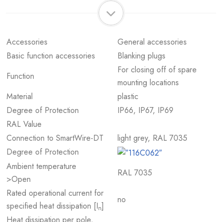
Accessories
General accessories
Basic function accessories
Blanking plugs
For closing off of spare
Function
mounting locations
Material
plastic
Degree of Protection
IP66, IP67, IP69
RAL Value
Connection to SmartWire-DT
light grey, RAL 7035
Degree of Protection
Ambient temperature
RAL 7035
>Open
Rated operational current for
no
specified heat dissipation [I
]
n
Heat dissipation per pole,