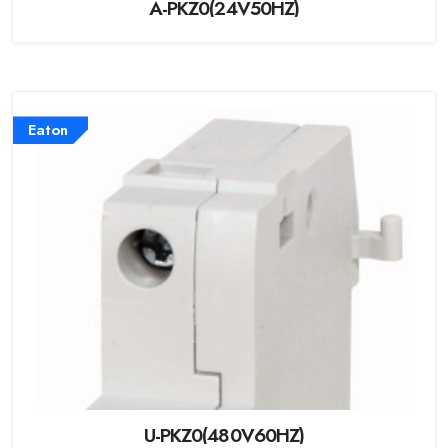
A-PKZ0(24V50HZ)
Eaton
U-PKZ0(480V60HZ)