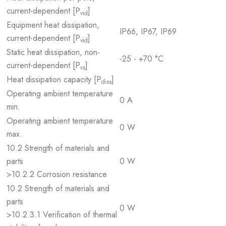
current-dependent [P
]
vid
Equipment heat dissipation,
IP66, IP67, IP69
current-dependent [P
]
vid
Static heat dissipation, non-
-25 - +70 °C
current-dependent [P
]
vs
Heat dissipation capacity [P
]
diss
Operating ambient temperature
0 A
min.
Operating ambient temperature
0 W
max.
10.2 Strength of materials and
parts
0 W
>10.2.2 Corrosion resistance
10.2 Strength of materials and
parts
0 W
>10.2.3.1 Verification of thermal