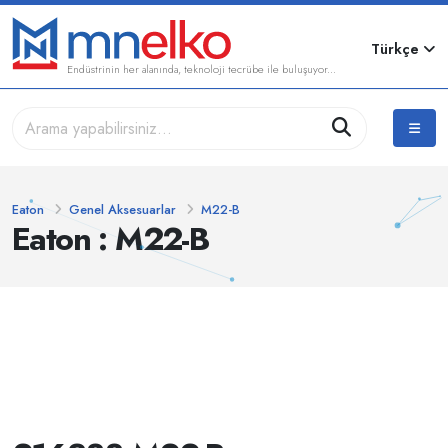
Türkçe
Endüstrinin her alanında, teknoloji tecrübe ile buluşuyor...
Eaton
Genel Aksesuarlar
M22-B
Eaton : M22-B