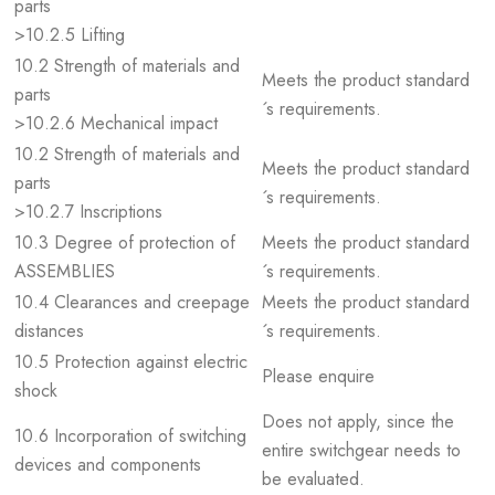
parts
>10.2.5 Lifting
10.2 Strength of materials and
Meets the product standard
parts
´s requirements.
>10.2.6 Mechanical impact
10.2 Strength of materials and
Meets the product standard
parts
´s requirements.
>10.2.7 Inscriptions
10.3 Degree of protection of
Meets the product standard
ASSEMBLIES
´s requirements.
10.4 Clearances and creepage
Meets the product standard
distances
´s requirements.
10.5 Protection against electric
Please enquire
shock
Does not apply, since the
10.6 Incorporation of switching
entire switchgear needs to
devices and components
be evaluated.