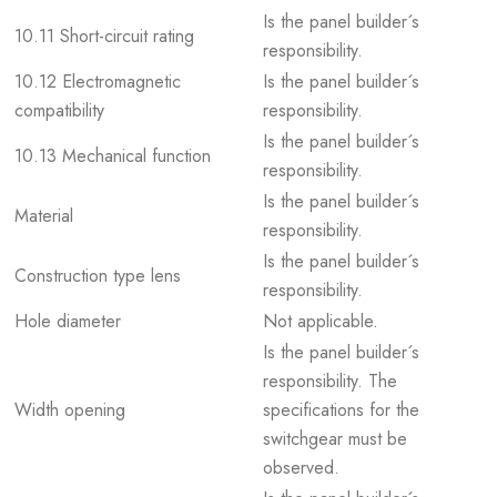
Is the panel builder´s
10.11 Short-circuit rating
responsibility.
10.12 Electromagnetic
Is the panel builder´s
compatibility
responsibility.
Is the panel builder´s
10.13 Mechanical function
responsibility.
Is the panel builder´s
Material
responsibility.
Is the panel builder´s
Construction type lens
responsibility.
Hole diameter
Not applicable.
Is the panel builder´s
responsibility. The
Width opening
specifications for the
switchgear must be
observed.