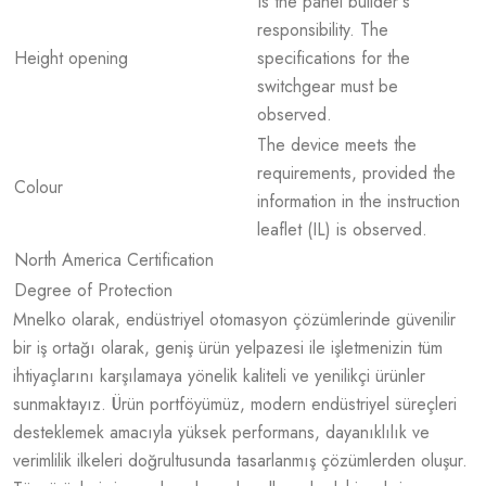
Is the panel builder´s
responsibility. The
Height opening
specifications for the
switchgear must be
observed.
The device meets the
requirements, provided the
Colour
information in the instruction
leaflet (IL) is observed.
North America Certification
Degree of Protection
Mnelko olarak, endüstriyel otomasyon çözümlerinde güvenilir
bir iş ortağı olarak, geniş ürün yelpazesi ile işletmenizin tüm
ihtiyaçlarını karşılamaya yönelik kaliteli ve yenilikçi ürünler
sunmaktayız. Ürün portföyümüz, modern endüstriyel süreçleri
desteklemek amacıyla yüksek performans, dayanıklılık ve
verimlilik ilkeleri doğrultusunda tasarlanmış çözümlerden oluşur.