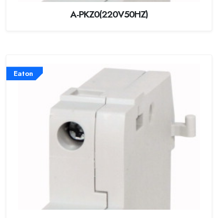
A-PKZ0(220V50HZ)
Eaton