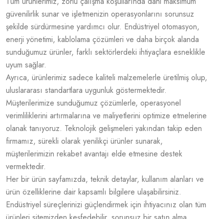
Tüm ürünlerimiz, zorlu çalışma koşullarında dahi maksimum
güvenilirlik sunar ve işletmenizin operasyonlarını sorunsuz
şekilde sürdürmesine yardımcı olur. Endüstriyel otomasyon,
enerji yönetimi, kablolama çözümleri ve daha birçok alanda
sunduğumuz ürünler, farklı sektörlerdeki ihtiyaçlara esneklikle
uyum sağlar.
Ayrıca, ürünlerimiz sadece kaliteli malzemelerle üretilmiş olup,
uluslararası standartlara uygunluk göstermektedir.
Müşterilerimize sunduğumuz çözümlerle, operasyonel
verimliliklerini artırmalarına ve maliyetlerini optimize etmelerine
olanak tanıyoruz. Teknolojik gelişmeleri yakından takip eden
firmamız, sürekli olarak yenilikçi ürünler sunarak,
müşterilerimizin rekabet avantajı elde etmesine destek
vermektedir.
Her bir ürün sayfamızda, teknik detaylar, kullanım alanları ve
ürün özelliklerine dair kapsamlı bilgilere ulaşabilirsiniz.
Endüstriyel süreçlerinizi güçlendirmek için ihtiyacınız olan tüm
ürünleri sitemizden keşfedebilir, sorunsuz bir satın alma