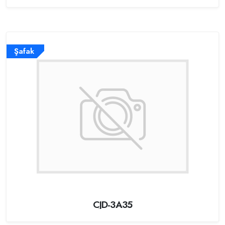
Şafak
CJD-3A35