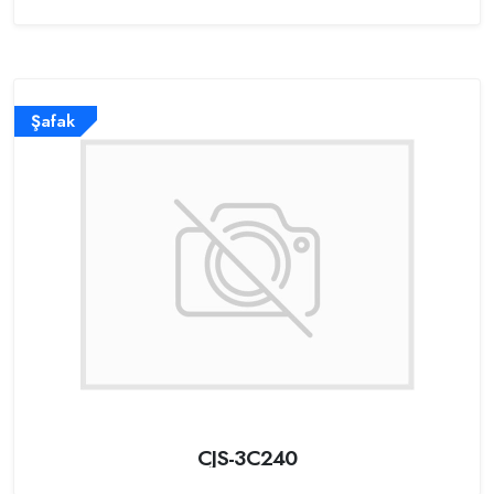
Şafak
CJS-3C240