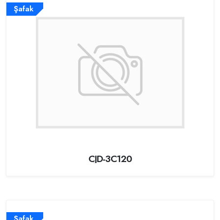
Şafak
CJD-3C120
Şafak