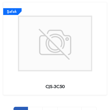
Şafak
CJS-3C50