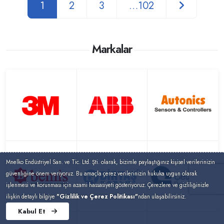
1
2
3
…102
Markalar
Mnelko Endüstriyel San. ve Tic. Ltd. Şti. olarak, bizimle paylaştığınız kişisel verilerinizin
güvenliğine önem veriyoruz. Bu amaçla çerez verilerinizin hukuka uygun olarak
işlenmesi ve korunması için azami hassasiyeti gösteriyoruz. Çerezlere ve gizliliğinizle
ilişkin detaylı bilgiye
"Gizlilik ve Çerez Politikası"
ndan ulaşabilirsiniz.
Kabul Et