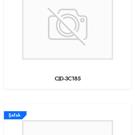
CJD-3C185
Şafak