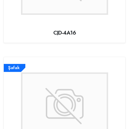
CJD-4A16
Şafak