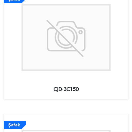
CJD-3C150
Şafak