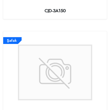
CJD-3A150
Şafak