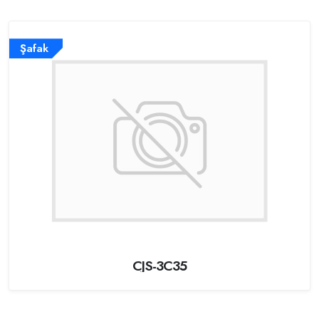
Şafak
CJS-3C35