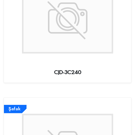
CJD-3C240
Şafak