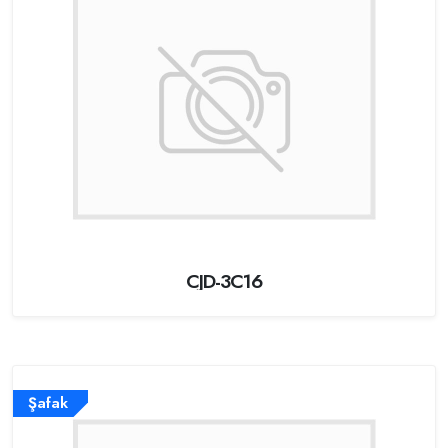
CJD-3C16
Şafak