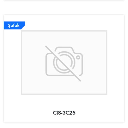
Şafak
CJS-3C25