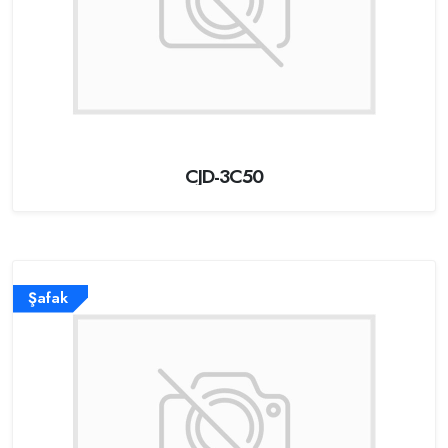
CJD-3C50
Şafak