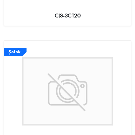
CJS-3C120
Şafak