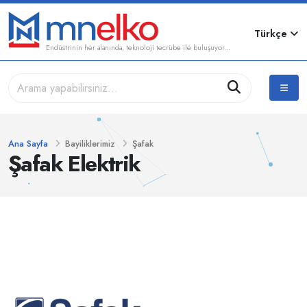
Türkçe
Endüstrinin her alanında, teknoloji tecrübe ile buluşuyor...
Ana Sayfa
Bayiliklerimiz
Şafak
Şafak Elektrik