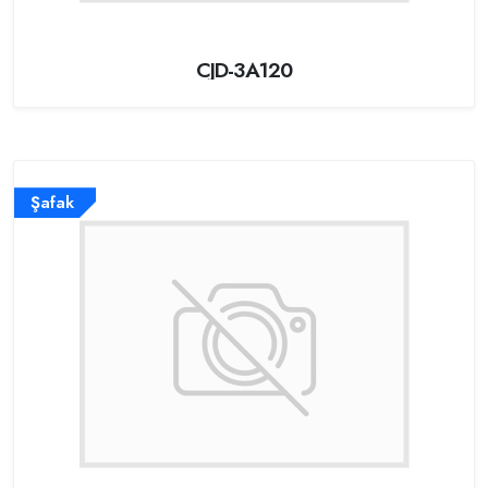
CJD-3A120
Şafak