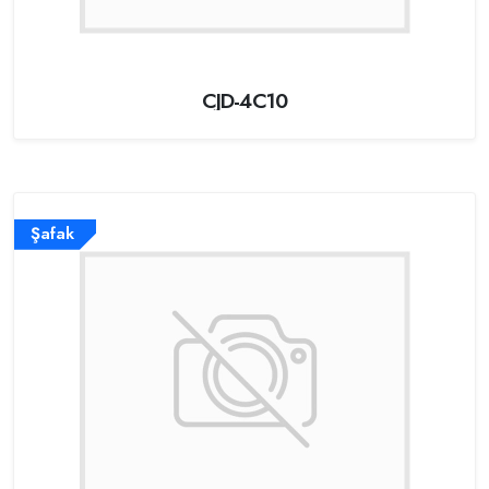
CJD-4C10
Şafak