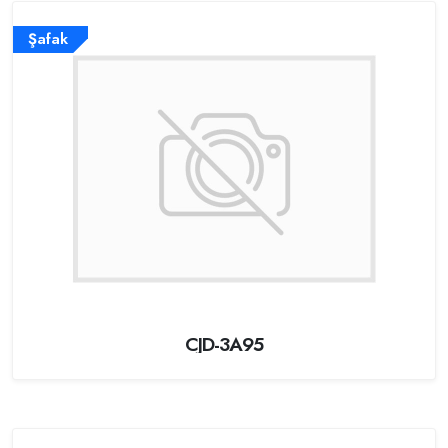
Şafak
CJD-3A95