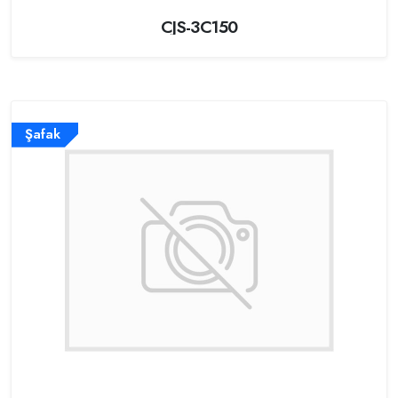
CJS-3C150
Şafak