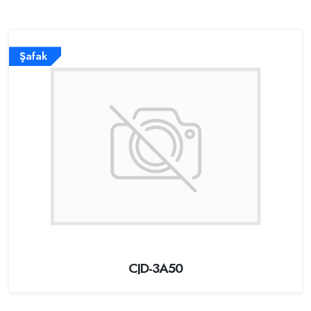
Şafak
CJD-3A50