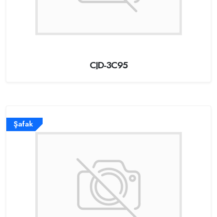
CJD-3C95
Şafak