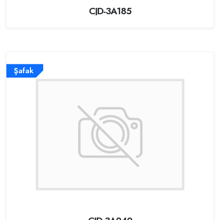
CJD-3A185
Şafak