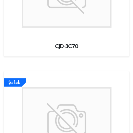
CJD-3C70
Şafak