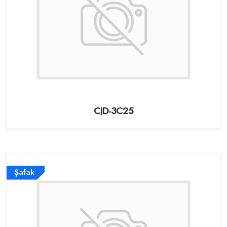
CJD-3C25
Şafak