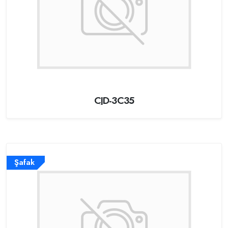
CJD-3C35
Şafak