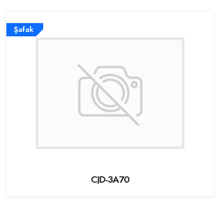
Şafak
CJD-3A70