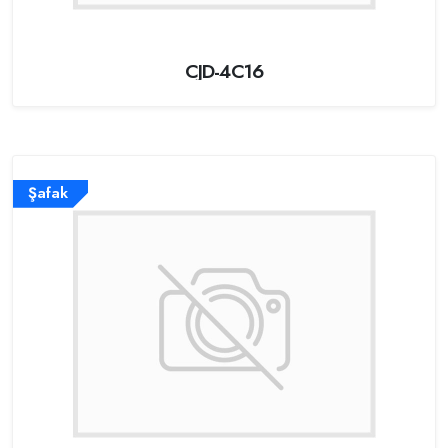
CJD-4C16
Şafak