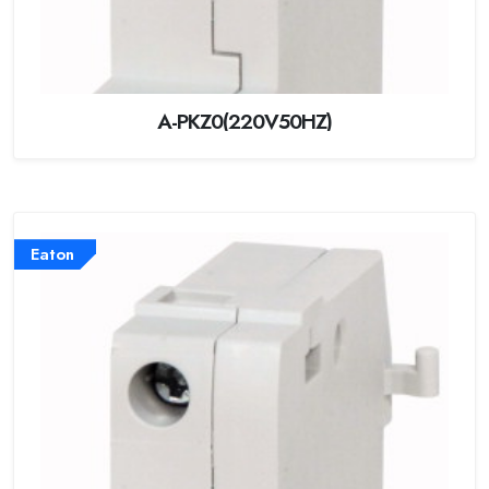
A-PKZ0(220V50HZ)
Eaton