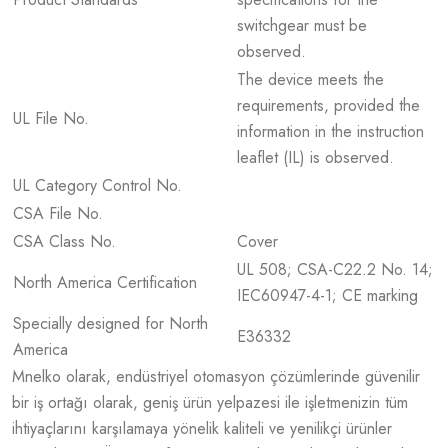
switchgear must be
observed.
The device meets the
requirements, provided the
UL File No.
information in the instruction
leaflet (IL) is observed.
UL Category Control No.
CSA File No.
CSA Class No.
Cover
UL 508; CSA-C22.2 No. 14;
North America Certification
IEC60947-4-1; CE marking
Specially designed for North
E36332
America
Mnelko olarak, endüstriyel otomasyon çözümlerinde güvenilir
bir iş ortağı olarak, geniş ürün yelpazesi ile işletmenizin tüm
ihtiyaçlarını karşılamaya yönelik kaliteli ve yenilikçi ürünler