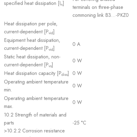
specified heat dissipation [I
]
n
terminals on three-phase
commoning link B3...-PKZ0
Heat dissipation per pole,
current-dependent [P
]
vid
Equipment heat dissipation,
0 A
current-dependent [P
]
vid
Static heat dissipation, non-
0 W
current-dependent [P
]
vs
Heat dissipation capacity [P
]
0 W
diss
Operating ambient temperature
0 W
min.
Operating ambient temperature
0 W
max.
10.2 Strength of materials and
parts
-25 °C
>10.2.2 Corrosion resistance