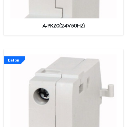
A-PKZ0(24V50HZ)
Eaton