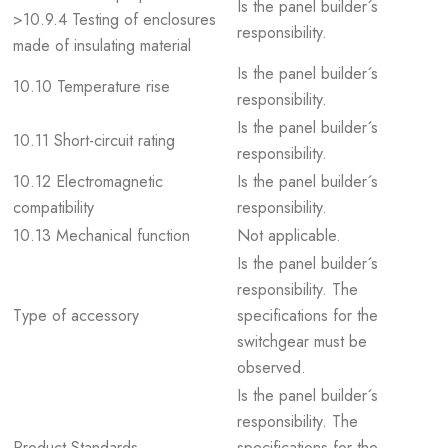
Is the panel builder´s
>10.9.4 Testing of enclosures
responsibility.
made of insulating material
Is the panel builder´s
10.10 Temperature rise
responsibility.
Is the panel builder´s
10.11 Short-circuit rating
responsibility.
10.12 Electromagnetic
Is the panel builder´s
compatibility
responsibility.
10.13 Mechanical function
Not applicable.
Is the panel builder´s
responsibility. The
Type of accessory
specifications for the
switchgear must be
observed.
Is the panel builder´s
responsibility. The
Product Standards
specifications for the