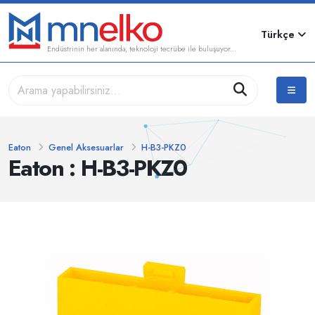
Türkçe
Endüstrinin her alanında, teknoloji tecrübe ile buluşuyor...
Eaton
Genel Aksesuarlar
H-B3-PKZ0
Eaton : H-B3-PKZ0