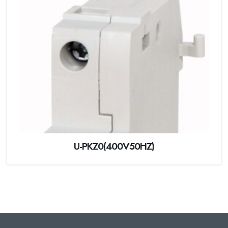
U-PKZ0(400V50HZ)