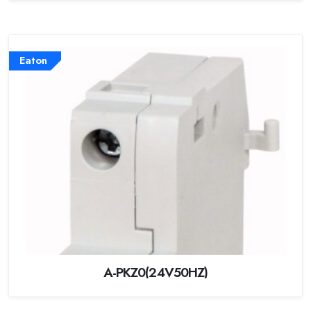
Eaton
A-PKZ0(24V50HZ)