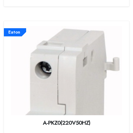
Eaton
A-PKZ0(220V50HZ)