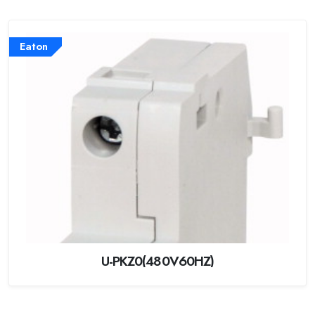
Eaton
U-PKZ0(480V60HZ)