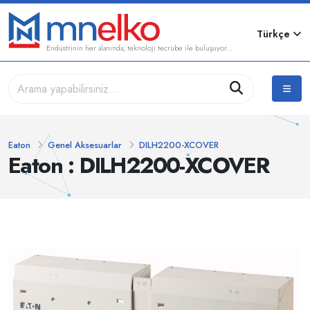
Türkçe
Endüstrinin her alanında, teknoloji tecrübe ile buluşuyor...
Eaton
Genel Aksesuarlar
DILH2200-XCOVER
Eaton : DILH2200-XCOVER