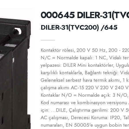
000645 DILER-31(TV
DILER-31(TVC200) /645
Kontaktör rölesi, 200 V 50 Hz, 200 - 
N/C = Normalde kapalı: 1 NC, Vidalı term
yelpazesi: DILER Mini kontaktörler, Uygulam
karşılıklı kontaklarla, Bağlantı tekniği: Vi
Geleneksel serbest hava termik akımı, 1 
çalışma akımı AC-15 220 V 230 V 240 V
Kontaklar N/O = Normalde açık: 3 N/O,
Kod numarası ve kombinasyon versiyonu Ay
için: …DILE, Çalıştırma gerilimi: 200 
AC çalışması, Derecesi Koruma: IP20, Tal
numaraları, EN 50005'e uygun bobin term