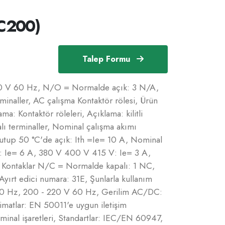
C200)
Talep Formu
220 V 60 Hz, N/O = Normalde açık: 3 N/A,
inaller, AC çalışma Kontaktör rölesi, Ürün
a: Kontaktör röleleri, Açıklama: kilitli
dalı terminaller, Nominal çalışma akımı
kutup 50 °C'de açık: Ith =Ie= 10 A, Nominal
: Ie= 6 A, 380 V 400 V 415 V: Ie= 3 A,
 Kontaklar N/C = Normalde kapalı: 1 NC,
ırt edici numara: 31E, Şunlarla kullanım
V 50 Hz, 200 - 220 V 60 Hz, Gerilim AC/DC:
imatlar: EN 50011'e uygun iletişim
inal işaretleri, Standartlar: IEC/EN 60947,