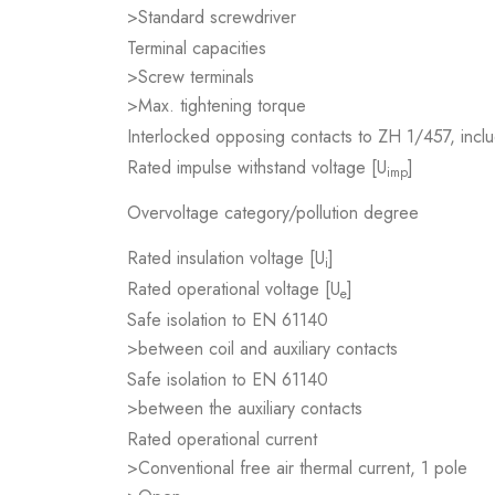
>Standard screwdriver
Terminal capacities
>Screw terminals
>Max. tightening torque
Interlocked opposing contacts to ZH 1/457, inclu
Rated impulse withstand voltage [U
]
imp
Overvoltage category/pollution degree
Rated insulation voltage [U
]
i
Rated operational voltage [U
]
e
Safe isolation to EN 61140
>between coil and auxiliary contacts
Safe isolation to EN 61140
>between the auxiliary contacts
Rated operational current
>Conventional free air thermal current, 1 pole