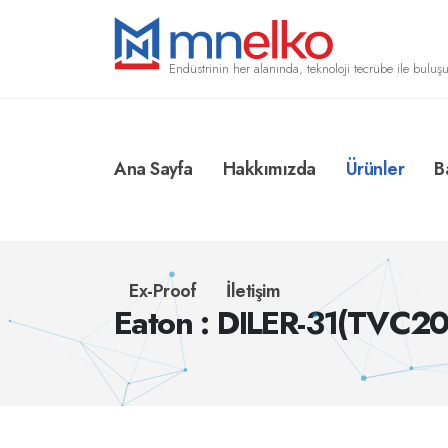
Endüstrinin her alanında, teknoloji tecrübe ile buluşu
Ana Sayfa
Hakkımızda
Ürünler
B
Ex-Proof
İletişim
Eaton : DILER-31(TVC20