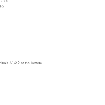
-2-78
-30
rminals A1/A2 at the bottom