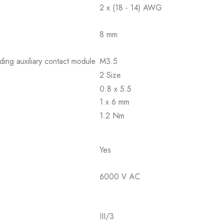
2 x (18 - 14) AWG
8 mm
ding auxiliary contact module
M3.5
2 Size
0.8 x 5.5
1 x 6 mm
1.2 Nm
Yes
6000 V AC
III/3