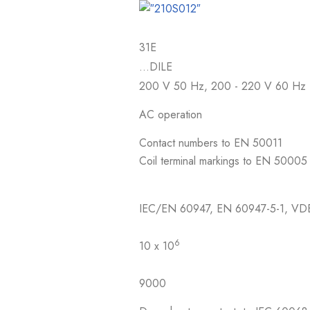
31E
…DILE
200 V 50 Hz, 200 - 220 V 60 Hz
AC operation
Contact numbers to EN 50011
Coil terminal markings to EN 50005
IEC/EN 60947, EN 60947-5-1, VD
6
10 x 10
9000