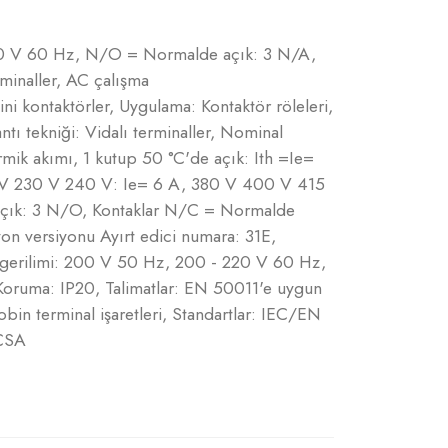
220 V 60 Hz, N/O = Normalde açık: 3 N/A,
minaller, AC çalışma
ni kontaktörler, Uygulama: Kontaktör röleleri,
lantı tekniği: Vidalı terminaller, Nominal
mik akımı, 1 kutup 50 °C'de açık: Ith =Ie=
 V 230 V 240 V: Ie= 6 A, 380 V 400 V 415
açık: 3 N/O, Kontaklar N/C = Normalde
n versiyonu Ayırt edici numara: 31E,
a gerilimi: 200 V 50 Hz, 200 - 220 V 60 Hz,
oruma: IP20, Talimatlar: EN 50011'e uygun
in terminal işaretleri, Standartlar: IEC/EN
CSA