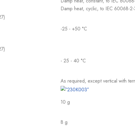
Damp heat, constant, to IEC 60068
Damp heat, cyclic, to IEC 60068-2
27)
-25 - +50 °C
27)
- 25 - 40 °C
As required, except vertical with te
10 g
8 g