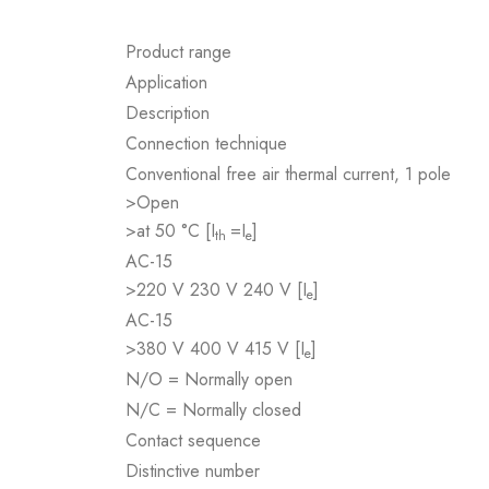
Product range
Application
Description
Connection technique
Conventional free air thermal current, 1 pole
>Open
>at 50 °C [I
=I
]
th
e
AC-15
>220 V 230 V 240 V [I
]
e
AC-15
>380 V 400 V 415 V [I
]
e
N/O = Normally open
N/C = Normally closed
Contact sequence
Distinctive number