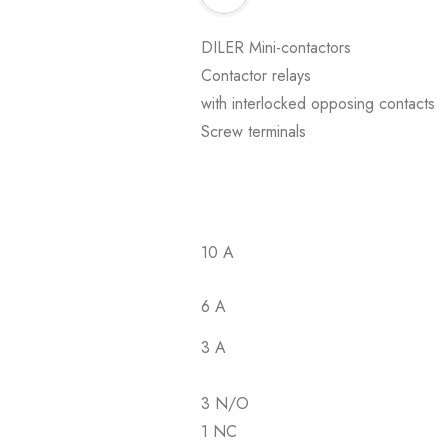
DILER Mini-contactors
Contactor relays
with interlocked opposing contacts
Screw terminals
10 A
6 A
3 A
3 N/O
1 NC