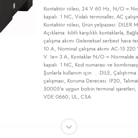
Kontaktör rölesi, 24 V 60 Hz, N/O = N
kapalı: 1 NC, Vidalı terminaller, AC çalış
Kontaktör rölesi, Ürün yelpazesi: DILER Mi
Açıklama: kilitli karşılıklı kontaklarla, Bağ
çalışma akımı Geleneksel serbest hava ter
10 A, Nominal çalışma akımı AC-15 220
V: Ie= 3 A, Kontaklar N/O = Normalde 
kapalı: 1 NC, Kod numarası ve kombinasyo
Şunlarla kullanım için: …DILE, Çalıştırm
çalışması, Koruma Derecesi: IP20, Talim
50005'e uygun bobin terminal işaretleri
VDE 0660, UL, CSA