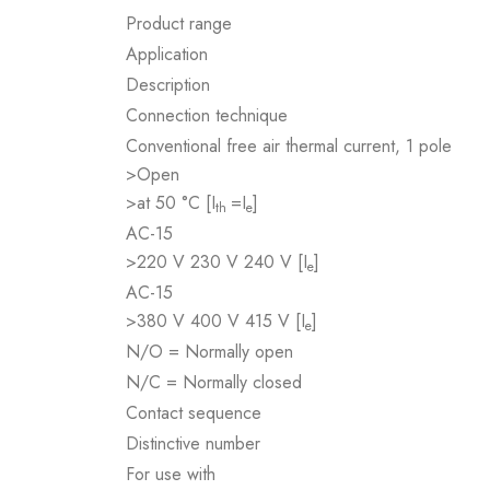
Product range
Application
Description
Connection technique
Conventional free air thermal current, 1 pole
>Open
>at 50 °C [I
=I
]
th
e
AC-15
>220 V 230 V 240 V [I
]
e
AC-15
>380 V 400 V 415 V [I
]
e
N/O = Normally open
N/C = Normally closed
Contact sequence
Distinctive number
For use with