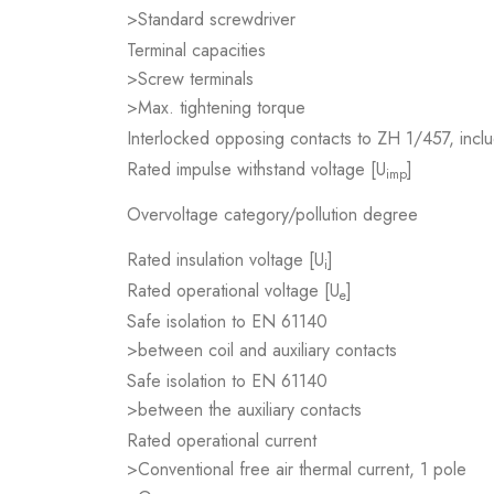
>Standard screwdriver
Terminal capacities
>Screw terminals
>Max. tightening torque
Interlocked opposing contacts to ZH 1/457, inclu
Rated impulse withstand voltage [U
]
imp
Overvoltage category/pollution degree
Rated insulation voltage [U
]
i
Rated operational voltage [U
]
e
Safe isolation to EN 61140
>between coil and auxiliary contacts
Safe isolation to EN 61140
>between the auxiliary contacts
Rated operational current
>Conventional free air thermal current, 1 pole