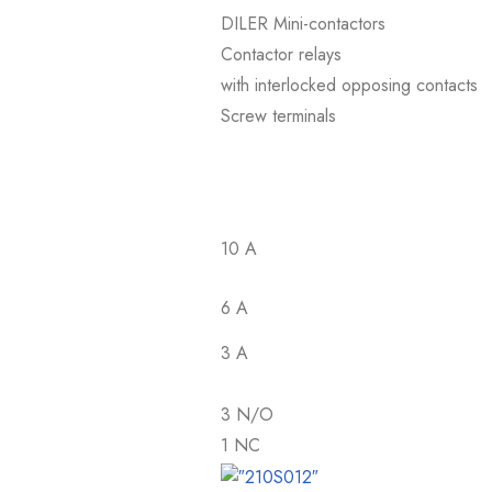
DILER Mini-contactors
Contactor relays
with interlocked opposing contacts
Screw terminals
10 A
6 A
3 A
3 N/O
1 NC