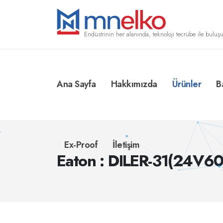
Endüstrinin her alanında, teknoloji tecrübe ile buluşu
Ana Sayfa
Hakkımızda
Ürünler
B
Ex-Proof
İletişim
Eaton : DILER-31(24V6