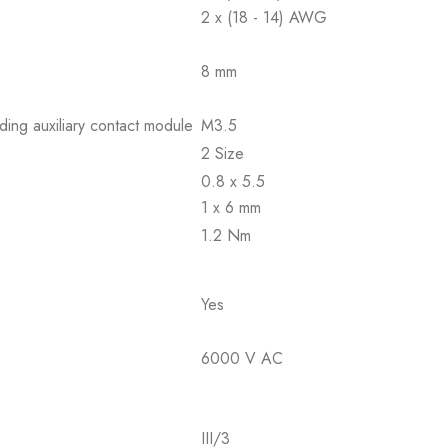
2 x (18 - 14) AWG
8 mm
ding auxiliary contact module
M3.5
2 Size
0.8 x 5.5
1 x 6 mm
1.2 Nm
Yes
6000 V AC
III/3