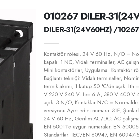
010267 DILER-31(24
DILER-31(24V60HZ) /10267
Kontaktör rölesi, 24 V 60 Hz, N/O = N
kapalı: 1 NC, Vidalı terminaller, AC çalış
Mini kontaktörler, Uygulama: Kontaktör rölel
Bağlantı tekniği: Vidalı terminaller, Nom
termik akımı, 1 kutup 50 °C'de açık: Ith
V 230 V 240 V: Ie= 6 A, 380 V 400 V 4
açık: 3 N/O, Kontaklar N/C = Normalde 
versiyonu Ayırt edici numara: 31E, Şunlarl
24 V 60 Hz, Gerilim AC/DC: AC çalışması
EN 50011'e uygun numaralar, EN 50005'e 
Standartlar: IEC/EN 60947, EN 60947-