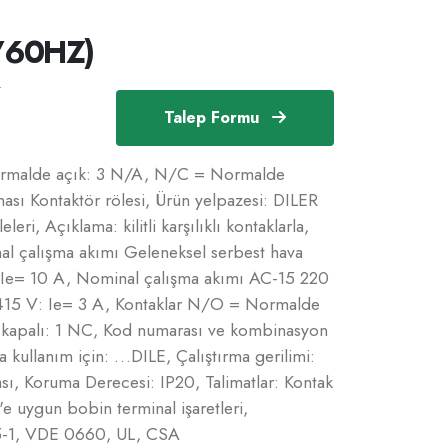
V60HZ)
Talep Formu
ormalde açık: 3 N/A, N/C = Normalde
ması Kontaktör rölesi, Ürün yelpazesi: DILER
eri, Açıklama: kilitli karşılıklı kontaklarla,
inal çalışma akımı Geleneksel serbest hava
 =Ie= 10 A, Nominal çalışma akımı AC-15 220
15 V: Ie= 3 A, Kontaklar N/O = Normalde
kapalı: 1 NC, Kod numarası ve kombinasyon
a kullanım için: …DILE, Çalıştırma gerilimi:
, Koruma Derecesi: IP20, Talimatlar: Kontak
uygun bobin terminal işaretleri,
5-1, VDE 0660, UL, CSA