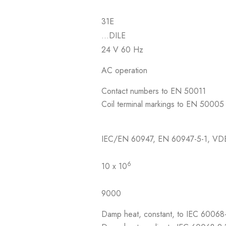
31E
…DILE
24 V 60 Hz
AC operation
Contact numbers to EN 50011
Coil terminal markings to EN 50005
IEC/EN 60947, EN 60947-5-1, VD
6
10 x 10
9000
Damp heat, constant, to IEC 60068