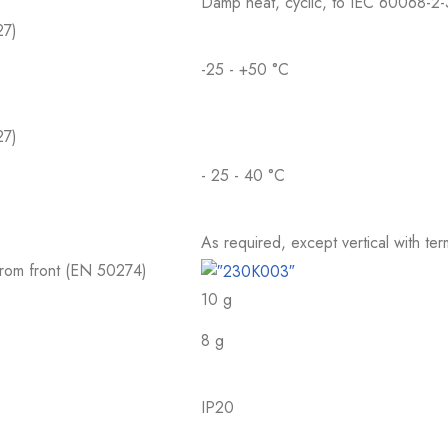
Damp heat, cyclic, to IEC 60068-2
27)
-25 - +50 °C
27)
- 25 - 40 °C
As required, except vertical with te
 from front (EN 50274)
10 g
8 g
IP20