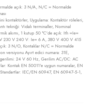
ormalde açık: 3 N/A, N/C = Normalde
ması
ni kontaktörler, Uygulama: Kontaktör röleleri,
lantı tekniği: Vidalı terminaller, Nominal
mik akımı, 1 kutup 50 °C'de açık: Ith =Ie=
 V 230 V 240 V: Ie= 6 A, 380 V 400 V 415
açık: 3 N/O, Kontaklar N/C = Normalde
n versiyonu Ayırt edici numara: 31E,
a gerilimi: 24 V 60 Hz, Gerilim AC/DC: AC
atlar: Kontak EN 50011'e uygun numaralar, EN
, Standartlar: IEC/EN 60947, EN 60947-5-1,