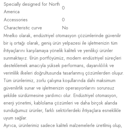
Specially designed for North
0
America
Accessories
0
Characteristic curve
No
Mnelko olarak, endüstriyel otomasyon çözümlerinde güvenilir
bir iş ortağı olarak, geniş ürün yelpazesi ile işletmenizin tüm
ihtiyaçlarını karşılamaya yönelik kaliteli ve yenilikçi ürünler
sunmaktayız. Ürün portföyümüz, modern endüstriyel süreçleri
desteklemek amacıyla yüksek performans, dayanıklılık ve
verimlilik ilkeleri doğrultusunda tasarlanmış çözümlerden oluşur.
Tüm ürünlerimiz, zorlu çalışma koşullarında dahi maksimum
güvenilirlik sunar ve işletmenizin operasyonlarını sorunsuz
şekilde sürdürmesine yardımcı olur. Endüstriyel otomasyon,
enerji yönetimi, kablolama çözümleri ve daha birçok alanda
sunduğumuz ürünler, farklı sektörlerdeki ihtiyaçlara esneklikle
uyum sağlar.
Ayrıca, ürünlerimiz sadece kaliteli malzemelerle üretilmiş olup,