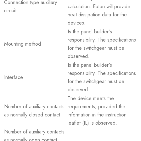
Connection type auxiliary
calculation. Eaton will provide
circuit
heat dissipation data for the
devices.
Is the panel builder´s
responsibility. The specifications
Mounting method
for the switchgear must be
observed.
Is the panel builder´s
responsibility. The specifications
Interface
for the switchgear must be
observed.
The device meets the
Number of auxiliary contacts
requirements, provided the
as normally closed contact
information in the instruction
leaflet (IL) is observed.
Number of auxiliary contacts
as normally open contact