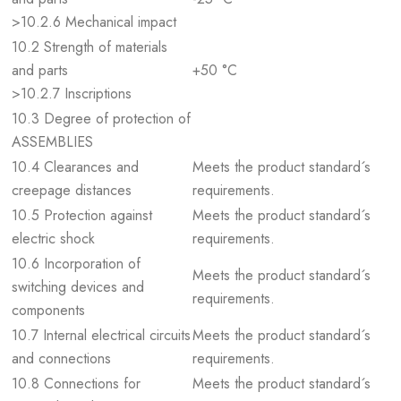
>10.2.6 Mechanical impact
10.2 Strength of materials
and parts
+50 °C
>10.2.7 Inscriptions
10.3 Degree of protection of
ASSEMBLIES
10.4 Clearances and
Meets the product standard´s
creepage distances
requirements.
10.5 Protection against
Meets the product standard´s
electric shock
requirements.
10.6 Incorporation of
Meets the product standard´s
switching devices and
requirements.
components
10.7 Internal electrical circuits
Meets the product standard´s
and connections
requirements.
10.8 Connections for
Meets the product standard´s