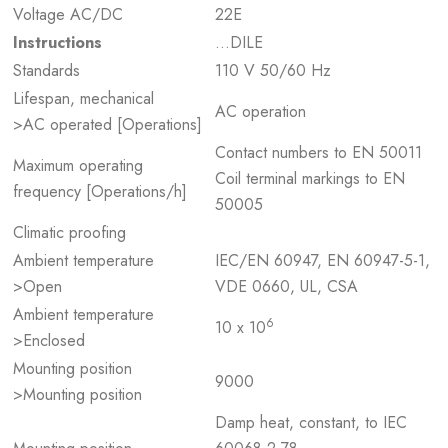
Voltage AC/DC
22E
Instructions
…DILE
Standards
110 V 50/60 Hz
Lifespan, mechanical
AC operation
>AC operated [Operations]
Contact numbers to EN 50011
Maximum operating
Coil terminal markings to EN
frequency [Operations/h]
50005
Climatic proofing
Ambient temperature
IEC/EN 60947, EN 60947-5-1,
>Open
VDE 0660, UL, CSA
Ambient temperature
6
10 x 10
>Enclosed
Mounting position
9000
>Mounting position
Damp heat, constant, to IEC