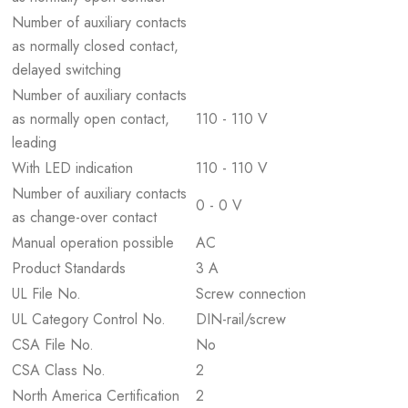
Number of auxiliary contacts
as normally closed contact,
delayed switching
Number of auxiliary contacts
as normally open contact,
110 - 110 V
leading
With LED indication
110 - 110 V
Number of auxiliary contacts
0 - 0 V
as change-over contact
Manual operation possible
AC
Product Standards
3 A
UL File No.
Screw connection
UL Category Control No.
DIN-rail/screw
CSA File No.
No
CSA Class No.
2
North America Certification
2