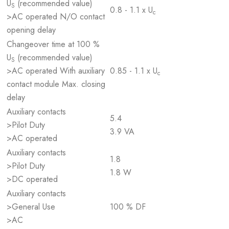
U
(recommended value)
S
0.8 - 1.1 x U
c
>AC operated N/O contact
opening delay
Changeover time at 100 %
U
(recommended value)
S
>AC operated With auxiliary
0.85 - 1.1 x U
c
contact module Max. closing
delay
Auxiliary contacts
5.4
>Pilot Duty
3.9 VA
>AC operated
Auxiliary contacts
1.8
>Pilot Duty
1.8 W
>DC operated
Auxiliary contacts
>General Use
100 % DF
>AC