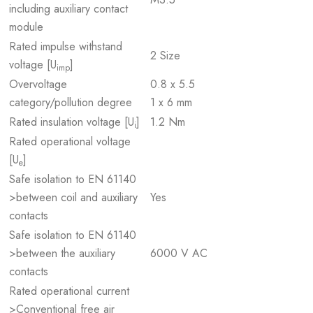
including auxiliary contact
module
Rated impulse withstand
2 Size
voltage [U
]
imp
Overvoltage
0.8 x 5.5
category/pollution degree
1 x 6 mm
Rated insulation voltage [U
]
1.2 Nm
i
Rated operational voltage
[U
]
e
Safe isolation to EN 61140
>between coil and auxiliary
Yes
contacts
Safe isolation to EN 61140
>between the auxiliary
6000 V AC
contacts
Rated operational current
>Conventional free air