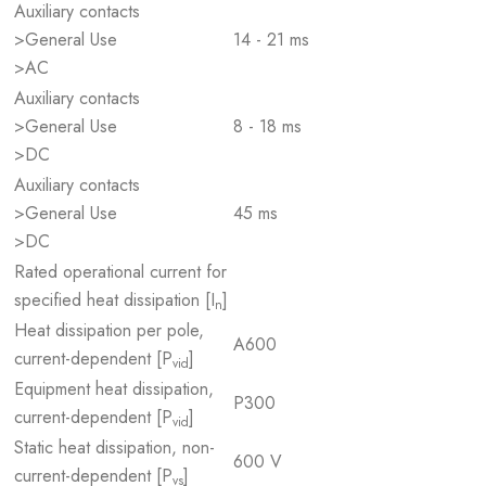
Auxiliary contacts
>General Use
14 - 21 ms
>AC
Auxiliary contacts
>General Use
8 - 18 ms
>DC
Auxiliary contacts
>General Use
45 ms
>DC
Rated operational current for
specified heat dissipation [I
]
n
Heat dissipation per pole,
A600
current-dependent [P
]
vid
Equipment heat dissipation,
P300
current-dependent [P
]
vid
Static heat dissipation, non-
600 V
current-dependent [P
]
vs