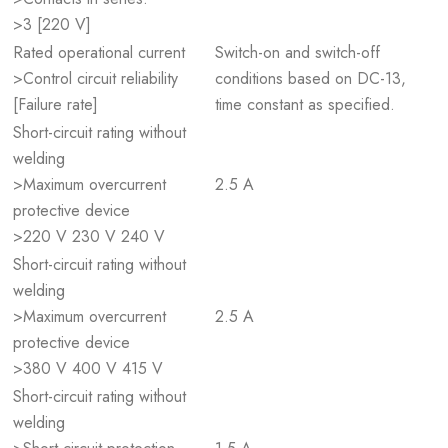
>3 [220 V]
Rated operational current
Switch-on and switch-off
>Control circuit reliability
conditions based on DC-13,
[Failure rate]
time constant as specified.
Short-circuit rating without
welding
>Maximum overcurrent
2.5 A
protective device
>220 V 230 V 240 V
Short-circuit rating without
welding
>Maximum overcurrent
2.5 A
protective device
>380 V 400 V 415 V
Short-circuit rating without
welding