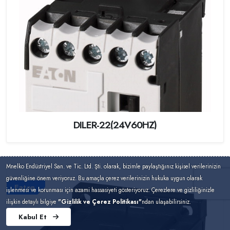
DILER-22(24V60HZ)
Mnelko Endüstriyel San. ve Tic. Ltd. Şti. olarak, bizimle paylaştığınız kişisel verilerinizin
güvenliğine önem veriyoruz. Bu amaçla çerez verilerinizin hukuka uygun olarak
Eaton
işlenmesi ve korunması için azami hassasiyeti gösteriyoruz. Çerezlere ve gizliliğinizle
ilişkin detaylı bilgiye
"Gizlilik ve Çerez Politikası"
ndan ulaşabilirsiniz.
Kabul Et