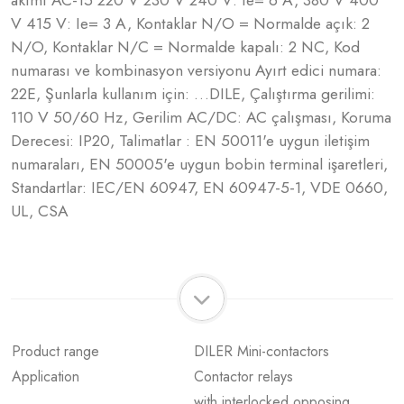
akımı AC-15 220 V 230 V 240 V: Ie= 6 A, 380 V 400
V 415 V: Ie= 3 A, Kontaklar N/O = Normalde açık: 2
N/O, Kontaklar N/C = Normalde kapalı: 2 NC, Kod
numarası ve kombinasyon versiyonu Ayırt edici numara:
22E, Şunlarla kullanım için: …DILE, Çalıştırma gerilimi:
110 V 50/60 Hz, Gerilim AC/DC: AC çalışması, Koruma
Derecesi: IP20, Talimatlar : EN 50011'e uygun iletişim
numaraları, EN 50005'e uygun bobin terminal işaretleri,
Standartlar: IEC/EN 60947, EN 60947-5-1, VDE 0660,
UL, CSA
Product range
DILER Mini-contactors
Application
Contactor relays
with interlocked opposing