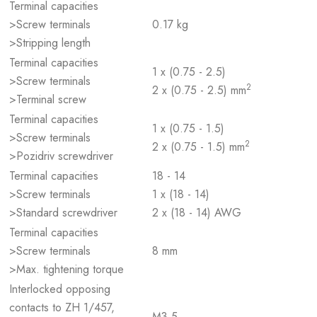
Terminal capacities
>Screw terminals
0.17 kg
>Stripping length
Terminal capacities
1 x (0.75 - 2.5)
>Screw terminals
2
2 x (0.75 - 2.5) mm
>Terminal screw
Terminal capacities
1 x (0.75 - 1.5)
>Screw terminals
2
2 x (0.75 - 1.5) mm
>Pozidriv screwdriver
Terminal capacities
18 - 14
>Screw terminals
1 x (18 - 14)
>Standard screwdriver
2 x (18 - 14) AWG
Terminal capacities
>Screw terminals
8 mm
>Max. tightening torque
Interlocked opposing
contacts to ZH 1/457,
M3.5