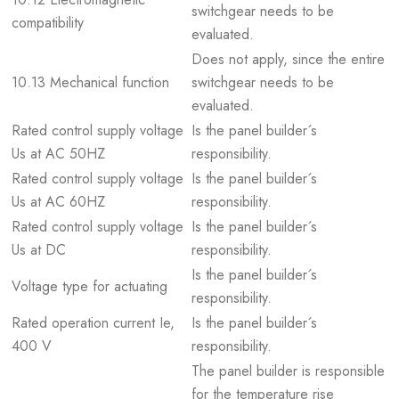
switchgear needs to be
compatibility
evaluated.
Does not apply, since the entire
10.13 Mechanical function
switchgear needs to be
evaluated.
Rated control supply voltage
Is the panel builder´s
Us at AC 50HZ
responsibility.
Rated control supply voltage
Is the panel builder´s
Us at AC 60HZ
responsibility.
Rated control supply voltage
Is the panel builder´s
Us at DC
responsibility.
Is the panel builder´s
Voltage type for actuating
responsibility.
Rated operation current Ie,
Is the panel builder´s
400 V
responsibility.
The panel builder is responsible
for the temperature rise