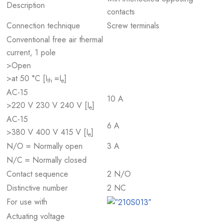
Description
contacts
Connection technique
Screw terminals
Conventional free air thermal
current, 1 pole
>Open
>at 50 °C [I
=I
]
th
e
AC-15
10 A
>220 V 230 V 240 V [I
]
e
AC-15
6 A
>380 V 400 V 415 V [I
]
e
N/O = Normally open
3 A
N/C = Normally closed
Contact sequence
2 N/O
Distinctive number
2 NC
For use with
Actuating voltage