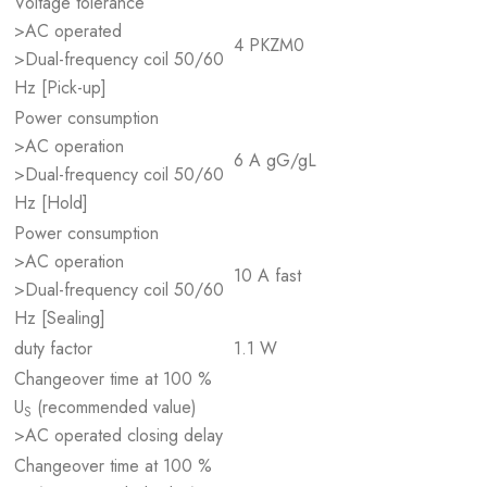
Voltage tolerance
>AC operated
4 PKZM0
>Dual-frequency coil 50/60
Hz [Pick-up]
Power consumption
>AC operation
6 A gG/gL
>Dual-frequency coil 50/60
Hz [Hold]
Power consumption
>AC operation
10 A fast
>Dual-frequency coil 50/60
Hz [Sealing]
duty factor
1.1 W
Changeover time at 100 %
U
(recommended value)
S
>AC operated closing delay
Changeover time at 100 %