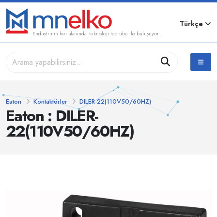
Türkçe
Endüstrinin her alanında, teknoloji tecrübe ile buluşuyor...
Eaton
Kontaktörler
DILER-22(110V50/60HZ)
Eaton : DILER-
22(110V50/60HZ)