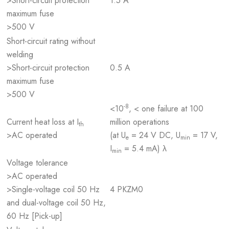
>Short-circuit protection
1.5 A
maximum fuse
>500 V
Short-circuit rating without
welding
>Short-circuit protection
0.5 A
maximum fuse
>500 V
-8
<10
, < one failure at 100
Current heat loss at I
million operations
th
>AC operated
(at U
= 24 V DC, U
= 17 V,
e
min
I
= 5.4 mA) λ
min
Voltage tolerance
>AC operated
>Single-voltage coil 50 Hz
4 PKZM0
and dual-voltage coil 50 Hz,
60 Hz [Pick-up]