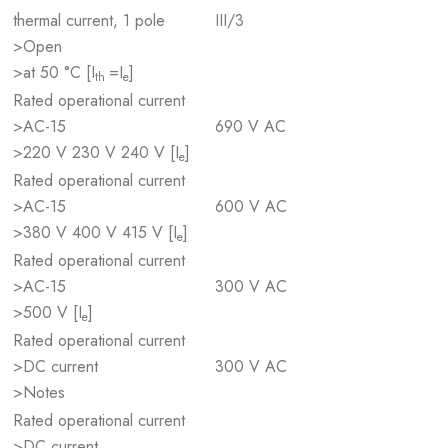
thermal current, 1 pole
III/3
>Open
>at 50 °C [I
=I
]
th
e
Rated operational current
>AC-15
690 V AC
>220 V 230 V 240 V [I
]
e
Rated operational current
>AC-15
600 V AC
>380 V 400 V 415 V [I
]
e
Rated operational current
>AC-15
300 V AC
>500 V [I
]
e
Rated operational current
>DC current
300 V AC
>Notes
Rated operational current
>DC current