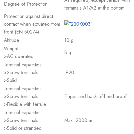
As required, except vertical with
Degree of Protection
terminals A1/A2 at the bottom
Protection against direct
contact when actuated from
front (EN 50274)
Altitude
10 g
Weight
8 g
>AC operated
Terminal capacities
>Screw terminals
IP20
>Solid
Terminal capacities
>Screw terminals
Finger and back-of-hand proof
>Flexible with ferrule
Terminal capacities
>Screw terminals
Max. 2000 m
>Solid or stranded