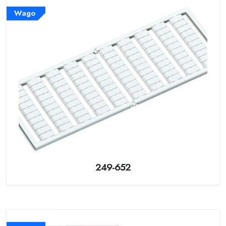
Wago
249-652