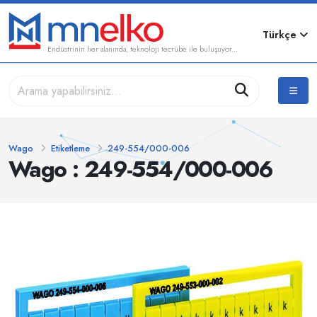
Türkçe
Endüstrinin her alanında, teknoloji tecrübe ile buluşuyor...
Wago
Etiketleme
249-554/000-006
Wago : 249-554/000-006