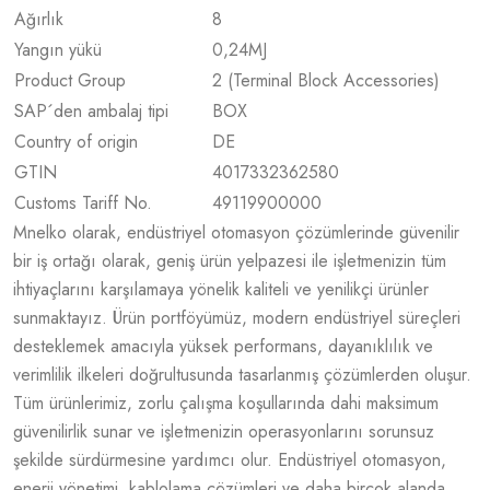
Ağırlık
8
Yangın yükü
0,24
MJ
Product Group
2 (Terminal Block Accessories)
SAP´den ambalaj tipi
BOX
Country of origin
DE
GTIN
4017332362580
Customs Tariff No.
49119900000
Mnelko olarak, endüstriyel otomasyon çözümlerinde güvenilir
bir iş ortağı olarak, geniş ürün yelpazesi ile işletmenizin tüm
ihtiyaçlarını karşılamaya yönelik kaliteli ve yenilikçi ürünler
sunmaktayız. Ürün portföyümüz, modern endüstriyel süreçleri
desteklemek amacıyla yüksek performans, dayanıklılık ve
verimlilik ilkeleri doğrultusunda tasarlanmış çözümlerden oluşur.
Tüm ürünlerimiz, zorlu çalışma koşullarında dahi maksimum
güvenilirlik sunar ve işletmenizin operasyonlarını sorunsuz
şekilde sürdürmesine yardımcı olur. Endüstriyel otomasyon,
enerji yönetimi, kablolama çözümleri ve daha birçok alanda