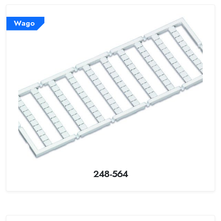
Wago
248-564