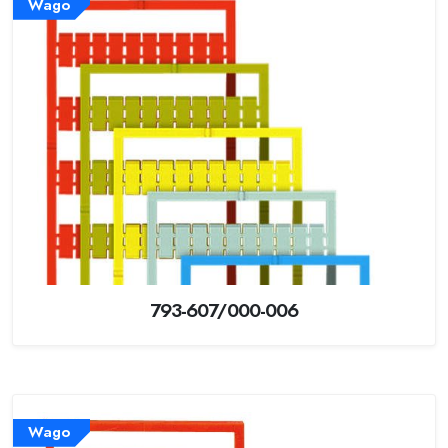
Wago
793-607/000-006
Wago