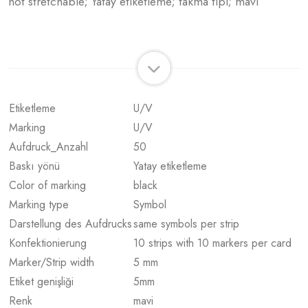
not stretchable; Yatay etiketleme; takma tipi; mavi
Etiketleme
U/V
Marking
U/V
Aufdruck_Anzahl
50
Baskı yönü
Yatay etiketleme
Color of marking
black
Marking type
Symbol
Darstellung des Aufdrucks
same symbols per strip
Konfektionierung
10 strips with 10 markers per card
Marker/Strip width
5 mm
Etiket genişliği
5
mm
Renk
mavi