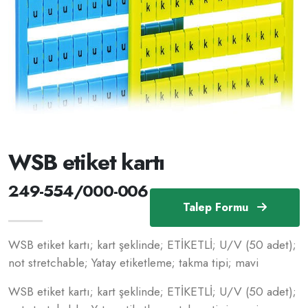
WSB etiket kartı
249-554/000-006
Talep Formu
WSB etiket kartı; kart şeklinde; ETİKETLİ; U/V (50 adet);
not stretchable; Yatay etiketleme; takma tipi; mavi
WSB etiket kartı; kart şeklinde; ETİKETLİ; U/V (50 adet);