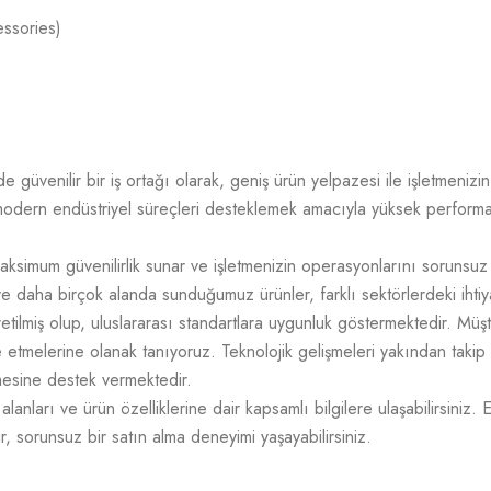
essories)
üvenilir bir iş ortağı olarak, geniş ürün yelpazesi ile işletmenizin t
odern endüstriyel süreçleri desteklemek amacıyla yüksek performans,
aksimum güvenilirlik sunar ve işletmenizin operasyonlarını sorunsuz
e daha birçok alanda sunduğumuz ürünler, farklı sektörlerdeki ihtiy
üretilmiş olup, uluslararası standartlara uygunluk göstermektedir. M
mize etmelerine olanak tanıyoruz. Teknolojik gelişmeleri yakından takip
tmesine destek vermektedir.
lanları ve ürün özelliklerine dair kapsamlı bilgilere ulaşabilirsiniz. 
r, sorunsuz bir satın alma deneyimi yaşayabilirsiniz.