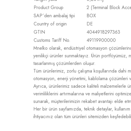
Product Group
2 (Terminal Block Acc
SAP´den ambalaj tipi
BOX
Country of origin
DE
GTIN
4044918297363
Customs Tariff No.
49119900000
Mnelko olarak, endüstriyel otomasyon çözümlerinde g
yenilikçi ürünler sunmaktayız. Ürün portföyümüz, m
tasarlanmış çözümlerden oluşur.
Tüm ürünlerimiz, zorlu çalışma koşullarında dahi m
otomasyon, enerji yönetimi, kablolama çözümleri v
Ayrıca, ürünlerimiz sadece kaliteli malzemelerle 
verimliliklerini artırmalarına ve maliyetlerini opti
sunarak, müşterilerimizin rekabet avantajı elde e
Her bir ürün sayfamızda, teknik detaylar, kullanım a
ihtiyacınız olan tüm ürünleri sitemizden keşfedebili