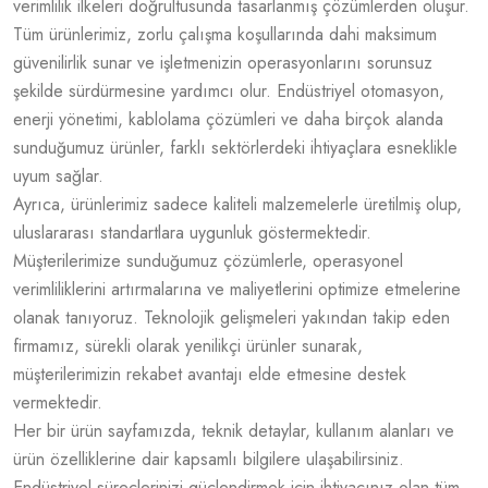
verimlilik ilkeleri doğrultusunda tasarlanmış çözümlerden oluşur.
Tüm ürünlerimiz, zorlu çalışma koşullarında dahi maksimum
güvenilirlik sunar ve işletmenizin operasyonlarını sorunsuz
şekilde sürdürmesine yardımcı olur. Endüstriyel otomasyon,
enerji yönetimi, kablolama çözümleri ve daha birçok alanda
sunduğumuz ürünler, farklı sektörlerdeki ihtiyaçlara esneklikle
uyum sağlar.
Ayrıca, ürünlerimiz sadece kaliteli malzemelerle üretilmiş olup,
uluslararası standartlara uygunluk göstermektedir.
Müşterilerimize sunduğumuz çözümlerle, operasyonel
verimliliklerini artırmalarına ve maliyetlerini optimize etmelerine
olanak tanıyoruz. Teknolojik gelişmeleri yakından takip eden
firmamız, sürekli olarak yenilikçi ürünler sunarak,
müşterilerimizin rekabet avantajı elde etmesine destek
vermektedir.
Her bir ürün sayfamızda, teknik detaylar, kullanım alanları ve
ürün özelliklerine dair kapsamlı bilgilere ulaşabilirsiniz.
Endüstriyel süreçlerinizi güçlendirmek için ihtiyacınız olan tüm