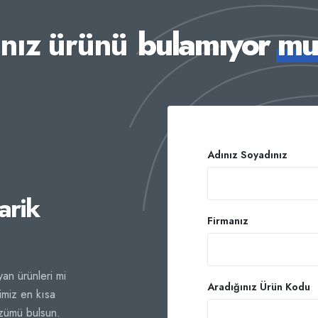
ınız ürünü
bulamıyor m
Adınız Soyadınız
arik
Firmanız
an ürünleri mi
Aradığınız Ürün Kodu
imiz en kısa
özümü bulsun.