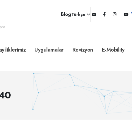
Blog
Türkçe
yor...
ayiliklerimiz
Uygulamalar
Revizyon
E-Mobility
840