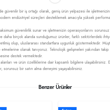
üvenilir bir iş ortağı olarak, geniş ürün yelpazesi ile işletmenizin t
odern endüstriyel süreçleri desteklemek amacıyla yüksek performans,
aksimum güvenilirlik sunar ve işletmenizin operasyonlarını sorunsuz
e daha birçok alanda sunduğumuz ürünler, farklı sektörlerdeki ihtiy
üretilmiş olup, uluslararası standartlara uygunluk göstermektedir. M
mize etmelerine olanak tanıyoruz. Teknolojik gelişmeleri yakından takip
tmesine destek vermektedir.
lanları ve ürün özelliklerine dair kapsamlı bilgilere ulaşabilirsiniz. 
r, sorunsuz bir satın alma deneyimi yaşayabilirsiniz.
Benzer Ürünler