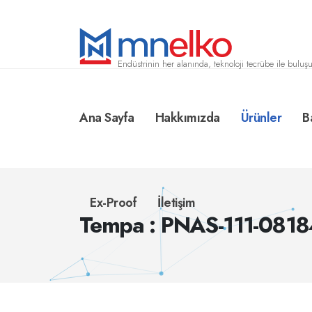
Endüstrinin her alanında, teknoloji tecrübe ile buluşu
Ana Sayfa
Hakkımızda
Ürünler
B
Ex-Proof
İletişim
Tempa : PNAS-111-081