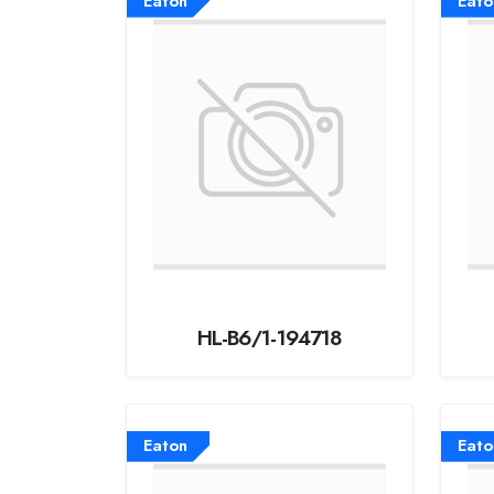
Eaton
Eato
HL-B6/1-194718
Eaton
Eato