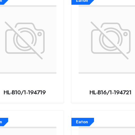
n
Eaton
HL-B10/1-194719
HL-B16/1-194721
n
Eaton