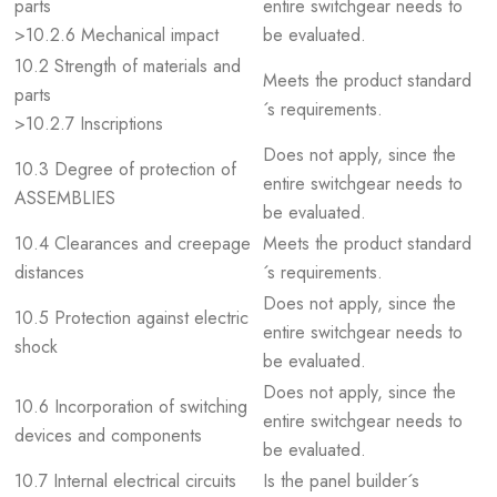
parts
entire switchgear needs to
>10.2.6 Mechanical impact
be evaluated.
10.2 Strength of materials and
Meets the product standard
parts
´s requirements.
>10.2.7 Inscriptions
Does not apply, since the
10.3 Degree of protection of
entire switchgear needs to
ASSEMBLIES
be evaluated.
10.4 Clearances and creepage
Meets the product standard
distances
´s requirements.
Does not apply, since the
10.5 Protection against electric
entire switchgear needs to
shock
be evaluated.
Does not apply, since the
10.6 Incorporation of switching
entire switchgear needs to
devices and components
be evaluated.
10.7 Internal electrical circuits
Is the panel builder´s