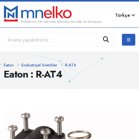
Türkçe
Endüstrinin her alanında, teknoloji tecrübe ile buluşuyor...
Eaton
Endüstriyel Switchler
R-AT4
Eaton : R-AT4