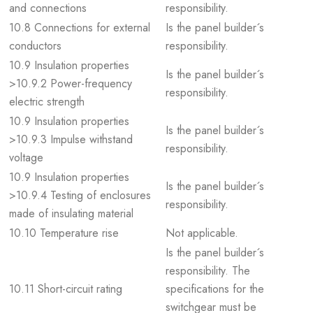
and connections
responsibility.
10.8 Connections for external
Is the panel builder´s
conductors
responsibility.
10.9 Insulation properties
Is the panel builder´s
>10.9.2 Power-frequency
responsibility.
electric strength
10.9 Insulation properties
Is the panel builder´s
>10.9.3 Impulse withstand
responsibility.
voltage
10.9 Insulation properties
Is the panel builder´s
>10.9.4 Testing of enclosures
responsibility.
made of insulating material
10.10 Temperature rise
Not applicable.
Is the panel builder´s
responsibility. The
10.11 Short-circuit rating
specifications for the
switchgear must be