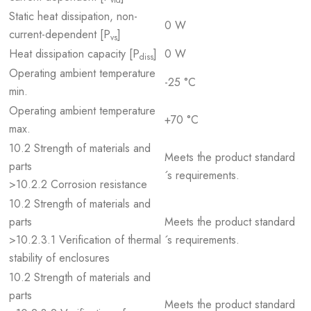
vid
Static heat dissipation, non-
0 W
current-dependent [P
]
vs
Heat dissipation capacity [P
]
0 W
diss
Operating ambient temperature
-25 °C
min.
Operating ambient temperature
+70 °C
max.
10.2 Strength of materials and
Meets the product standard
parts
´s requirements.
>10.2.2 Corrosion resistance
10.2 Strength of materials and
parts
Meets the product standard
>10.2.3.1 Verification of thermal
´s requirements.
stability of enclosures
10.2 Strength of materials and
parts
Meets the product standard