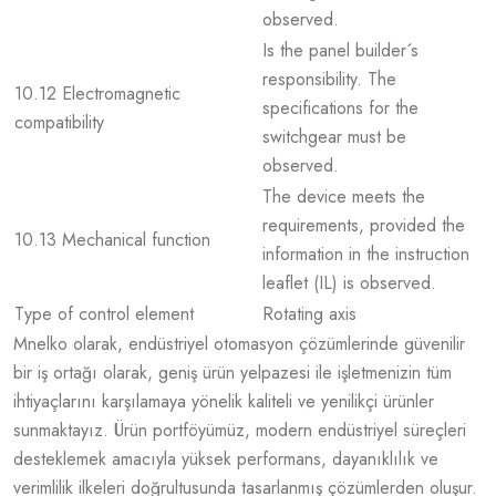
observed.
Is the panel builder´s
responsibility. The
10.12 Electromagnetic
specifications for the
compatibility
switchgear must be
observed.
The device meets the
requirements, provided the
10.13 Mechanical function
information in the instruction
leaflet (IL) is observed.
Type of control element
Rotating axis
Mnelko olarak, endüstriyel otomasyon çözümlerinde güvenilir
bir iş ortağı olarak, geniş ürün yelpazesi ile işletmenizin tüm
ihtiyaçlarını karşılamaya yönelik kaliteli ve yenilikçi ürünler
sunmaktayız. Ürün portföyümüz, modern endüstriyel süreçleri
desteklemek amacıyla yüksek performans, dayanıklılık ve
verimlilik ilkeleri doğrultusunda tasarlanmış çözümlerden oluşur.