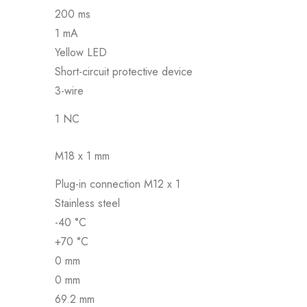
200 ms
1 mA
Yellow LED
Short-circuit protective device
3-wire
1 NC
M18 x 1 mm
Plug-in connection M12 x 1
Stainless steel
-40 °C
+70 °C
0 mm
0 mm
69.2 mm