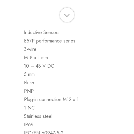
Inductive Sensors
E57P performance series
3-wire
M18 x 1 mm
10 – 48 V DC
5 mm
Flush
PNP
Plug-in connection M12 x 1
1 NC
Stainless steel
IP69
IEC/EN 60947-5-2