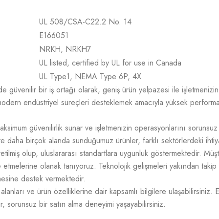
UL 508/CSA-C22.2 No. 14
E166051
NRKH, NRKH7
UL listed, certified by UL for use in Canada
UL Type1, NEMA Type 6P, 4X
üvenilir bir iş ortağı olarak, geniş ürün yelpazesi ile işletmenizin t
odern endüstriyel süreçleri desteklemek amacıyla yüksek performans,
aksimum güvenilirlik sunar ve işletmenizin operasyonlarını sorunsuz
e daha birçok alanda sunduğumuz ürünler, farklı sektörlerdeki ihtiy
üretilmiş olup, uluslararası standartlara uygunluk göstermektedir. M
mize etmelerine olanak tanıyoruz. Teknolojik gelişmeleri yakından takip
tmesine destek vermektedir.
lanları ve ürün özelliklerine dair kapsamlı bilgilere ulaşabilirsiniz. 
r, sorunsuz bir satın alma deneyimi yaşayabilirsiniz.