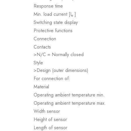
Response time
Min. load current [I
]
e
Switching state display
Protective functions
Connection
Contacts
>N/C = Normally closed
Style
>Design (outer dimensions)
For connection of:
Material
Operating ambient temperature min.
Operating ambient temperature max.
Width sensor
Height of sensor
Length of sensor