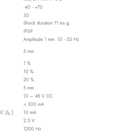
-40 - +70
30
Shock duration 11 ms g
IP69
Amplitude 1 mm: 10 - 55 Hz
5 mm
1 %
10 %
20 %
5 mm
10 – 48 V DC
< 300 mA
DC [I
]
10 mA
b
2.5 V
1200 Hz