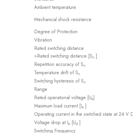
Ambient temperature
Mechanical shock resistance
Degree of Protection
Vibration
Rated switching distance
>Rated switching distance [S
]
n
Repetition accuracy of S
n
Temperature drift of S
n
Switching hysteresis of S
n
Range
Rated operational voltage [U
]
e
Maximum load current [I
]
e
Operating current in the switched state at 24 V 
Voltage drop at I
[U
]
e
d
Switching Frequency