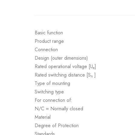
Basic function
Product range
Connection
Design (outer dimensions)
Rated operational voltage [U
]
e
Rated switching distance [S
]
n
Type of mounting
Switching type
For connection of:
N/C = Normally closed
Material
Degree of Protection
Standards