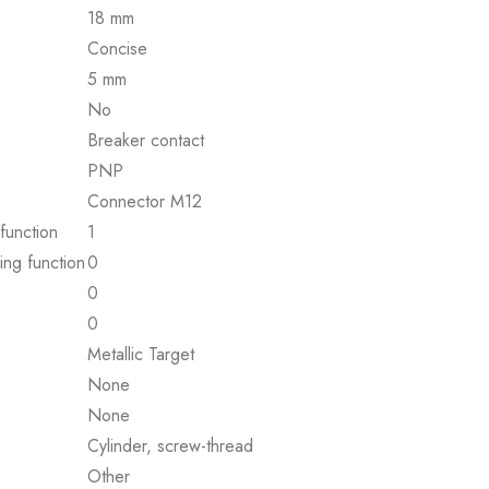
18 mm
Concise
5 mm
No
Breaker contact
PNP
Connector M12
function
1
ing function
0
0
0
Metallic Target
None
None
Cylinder, screw-thread
Other