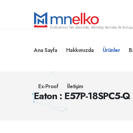
Endüstrinin her alanında, teknoloji tecrübe ile buluşu
Ana Sayfa
Hakkımızda
Ürünler
B
Ex-Proof
İletişim
Eaton : E57P-18SPC5-Q