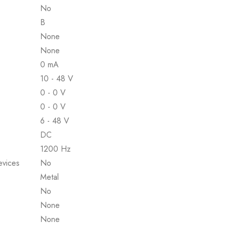
No
B
None
None
0 mA
10 - 48 V
0 - 0 V
0 - 0 V
6 - 48 V
DC
1200 Hz
evices
No
Metal
No
None
None