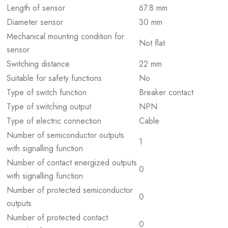
Length of sensor
67.8 mm
Diameter sensor
30 mm
Mechanical mounting condition for
Not flat
sensor
Switching distance
22 mm
Suitable for safety functions
No
Type of switch function
Breaker contact
Type of switching output
NPN
Type of electric connection
Cable
Number of semiconductor outputs
1
with signalling function
Number of contact energized outputs
0
with signalling function
Number of protected semiconductor
0
outputs
Number of protected contact
0