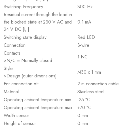
e
d
Switching Frequency
300 Hz
Residual current through the load in
the blocked state at 230 V AC and
0.1 mA
24 V DC [I
]
r
Switching state display
Red LED
Connection
3-wire
Contacts
1 NC
>N/C = Normally closed
Style
M30 x 1 mm
>Design (outer dimensions)
For connection of:
2 m connection cable
Material
Stainless steel
Operating ambient temperature min.
-25 °C
Operating ambient temperature max.
+70 °C
Width sensor
0 mm
Height of sensor
0 mm