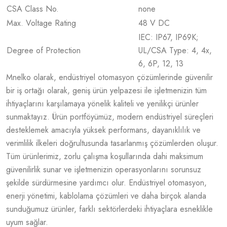
CSA Class No.
none
Max. Voltage Rating
48 V DC
IEC: IP67, IP69K;
Degree of Protection
UL/CSA Type: 4, 4x,
6, 6P, 12, 13
Mnelko olarak, endüstriyel otomasyon çözümlerinde güvenilir
bir iş ortağı olarak, geniş ürün yelpazesi ile işletmenizin tüm
ihtiyaçlarını karşılamaya yönelik kaliteli ve yenilikçi ürünler
sunmaktayız. Ürün portföyümüz, modern endüstriyel süreçleri
desteklemek amacıyla yüksek performans, dayanıklılık ve
verimlilik ilkeleri doğrultusunda tasarlanmış çözümlerden oluşur.
Tüm ürünlerimiz, zorlu çalışma koşullarında dahi maksimum
güvenilirlik sunar ve işletmenizin operasyonlarını sorunsuz
şekilde sürdürmesine yardımcı olur. Endüstriyel otomasyon,
enerji yönetimi, kablolama çözümleri ve daha birçok alanda
sunduğumuz ürünler, farklı sektörlerdeki ihtiyaçlara esneklikle
uyum sağlar.