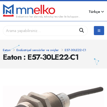
Türkçe
Endüstrinin her alanında, teknoloji tecrübe ile buluşuyor...
Eaton
Endüstriyel sensörler ve sviçler
E57-30LE22-C1
Eaton : E57-30LE22-C1