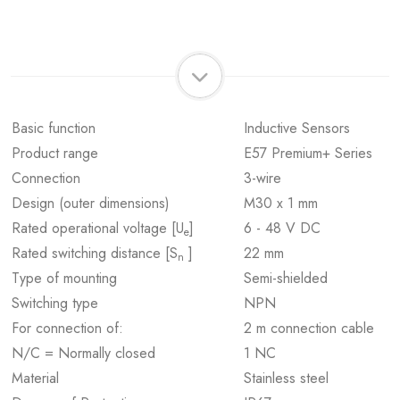
Basic function
Inductive Sensors
Product range
E57 Premium+ Series
Connection
3-wire
Design (outer dimensions)
M30 x 1 mm
Rated operational voltage [U
]
6 - 48 V DC
e
Rated switching distance [S
]
22 mm
n
Type of mounting
Semi-shielded
Switching type
NPN
For connection of:
2 m connection cable
N/C = Normally closed
1 NC
Material
Stainless steel