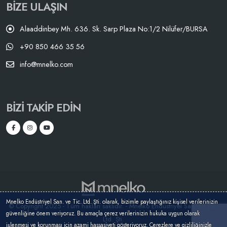
BIZE ULAŞIN
Alaaddinbey Mh. 636. Sk. Sarp Plaza No:1/2 Nilüfer/BURSA
+90 850 466 35 56
info@mnelko.com
BIZI TAKIP EDIN
Mnelko Endüstriyel San. ve Tic. Ltd. Şti. olarak, bizimle paylaştığınız kişisel verilerinizin
© Copyright 2025 - Tüm hakları saklıdır. - Mnelko Endüstriyel San. ve Tic.
güvenliğine önem veriyoruz. Bu amaçla çerez verilerinizin hukuka uygun olarak
Ltd. Şti.
işlenmesi ve korunması için azami hassasiyeti gösteriyoruz. Çerezlere ve gizliliğinizle