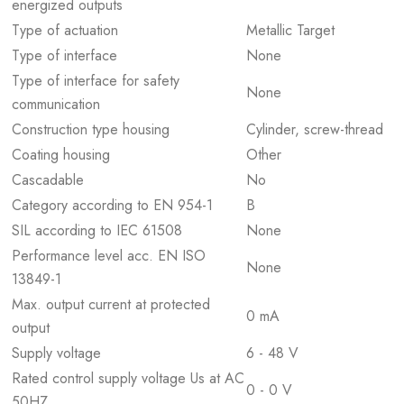
energized outputs
Type of actuation
Metallic Target
Type of interface
None
Type of interface for safety
None
communication
Construction type housing
Cylinder, screw-thread
Coating housing
Other
Cascadable
No
Category according to EN 954-1
B
SIL according to IEC 61508
None
Performance level acc. EN ISO
None
13849-1
Max. output current at protected
0 mA
output
Supply voltage
6 - 48 V
Rated control supply voltage Us at AC
0 - 0 V
50HZ