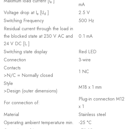
Maximum load current [I
]
e
mA
Voltage drop at I
[U
]
2.5 V
e
d
Switching Frequency
500 Hz
Residual current through the load in
the blocked state at 230 V AC and
0.1 mA
24 V DC [I
]
r
Switching state display
Red LED
Connection
3-wire
Contacts
1 NC
>N/C = Normally closed
Style
M18 x 1 mm
>Design (outer dimensions)
Plug-in connection M12
For connection of:
x 1
Material
Stainless steel
Operating ambient temperature min.
-25 °C