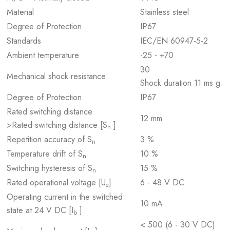
Material
Stainless steel
Degree of Protection
IP67
Standards
IEC/EN 60947-5-2
Ambient temperature
-25 - +70
30
Mechanical shock resistance
Shock duration 11 ms g
Degree of Protection
IP67
Rated switching distance
12 mm
>Rated switching distance [S
]
n
Repetition accuracy of S
3 %
n
Temperature drift of S
10 %
n
Switching hysteresis of S
15 %
n
Rated operational voltage [U
]
6 - 48 V DC
e
Operating current in the switched
10 mA
state at 24 V DC [I
]
b
< 500 (6 - 30 V DC)