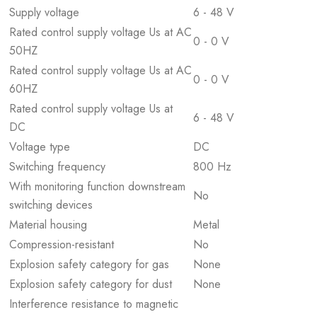
Supply voltage
6 - 48 V
Rated control supply voltage Us at AC
0 - 0 V
50HZ
Rated control supply voltage Us at AC
0 - 0 V
60HZ
Rated control supply voltage Us at
6 - 48 V
DC
Voltage type
DC
Switching frequency
800 Hz
With monitoring function downstream
No
switching devices
Material housing
Metal
Compression-resistant
No
Explosion safety category for gas
None
Explosion safety category for dust
None
Interference resistance to magnetic