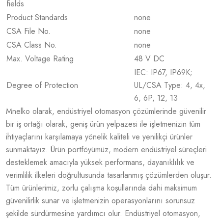
fields
Product Standards
none
CSA File No.
none
CSA Class No.
none
Max. Voltage Rating
48 V DC
IEC: IP67, IP69K;
Degree of Protection
UL/CSA Type: 4, 4x,
6, 6P, 12, 13
Mnelko olarak, endüstriyel otomasyon çözümlerinde güvenilir
bir iş ortağı olarak, geniş ürün yelpazesi ile işletmenizin tüm
ihtiyaçlarını karşılamaya yönelik kaliteli ve yenilikçi ürünler
sunmaktayız. Ürün portföyümüz, modern endüstriyel süreçleri
desteklemek amacıyla yüksek performans, dayanıklılık ve
verimlilik ilkeleri doğrultusunda tasarlanmış çözümlerden oluşur.
Tüm ürünlerimiz, zorlu çalışma koşullarında dahi maksimum
güvenilirlik sunar ve işletmenizin operasyonlarını sorunsuz
şekilde sürdürmesine yardımcı olur. Endüstriyel otomasyon,