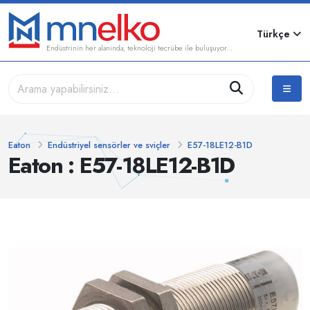
Türkçe
Endüstrinin her alanında, teknoloji tecrübe ile buluşuyor...
Eaton
Endüstriyel sensörler ve sviçler
E57-18LE12-B1D
Eaton : E57-18LE12-B1D