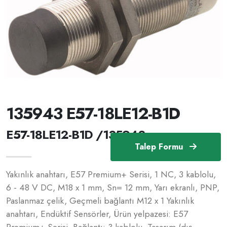
135943 E57-18LE12-B1D
E57-18LE12-B1D /135943
Talep Formu
Yakınlık anahtarı, E57 Premium+ Serisi, 1 NC, 3 kablolu,
6 - 48 V DC, M18 x 1 mm, Sn= 12 mm, Yarı ekranlı, PNP,
Paslanmaz çelik, Geçmeli bağlantı M12 x 1 Yakınlık
anahtarı, Endüktif Sensörler, Ürün yelpazesi: E57
Premium+ Serisi, Bağlantı: 3 kablolu, Tasarım (dış