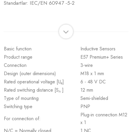
Standartlar: IEC/EN 60947 -5-2
Basic function
Inductive Sensors
Product range
E57 Premium+ Series
Connection
3-wire
Design (outer dimensions)
M18 x 1 mm
Rated operational voltage [U
]
6 - 48 V DC
e
Rated switching distance [S
]
12 mm
n
Type of mounting
Semi-shielded
Switching type
PNP
Plug-in connection M12
For connection of:
x 1
N/C = Normally closed
1 NC