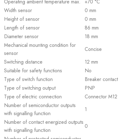
Operating ambient temperature max.
+70 °C
Width sensor
0 mm
Height of sensor
0 mm
Length of sensor
86 mm
Diameter sensor
18 mm
Mechanical mounting condition for
Concise
sensor
Switching distance
12 mm
Suitable for safety functions
No
Type of switch function
Breaker contact
Type of switching output
PNP
Type of electric connection
Connector M12
Number of semiconductor outputs
1
with signalling function
Number of contact energized outputs
0
with signalling function
Number of protected semiconductor