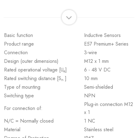
Basic function
Inductive Sensors
Product range
E57 Premium+ Series
Connection
3-wire
Design (outer dimensions)
M12 x 1 mm
Rated operational voltage [U
]
6 - 48 V DC
e
Rated switching distance [S
]
10 mm
n
Type of mounting
Semi-shielded
Switching type
NPN
Plug-in connection M12
For connection of:
x 1
N/C = Normally closed
1 NC
Material
Stainless steel