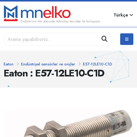
Türkçe
Endüstrinin her alanında, teknoloji tecrübe ile buluşuyor...
Eaton
Endüstriyel sensörler ve sviçler
E57-12LE10-C1D
Eaton : E57-12LE10-C1D