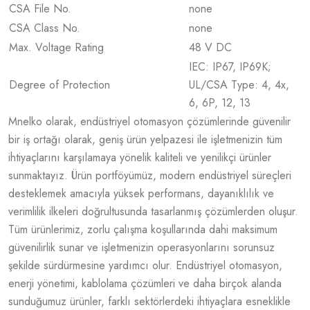
CSA File No.
none
CSA Class No.
none
Max. Voltage Rating
48 V DC
IEC: IP67, IP69K;
Degree of Protection
UL/CSA Type: 4, 4x,
6, 6P, 12, 13
Mnelko olarak, endüstriyel otomasyon çözümlerinde güvenilir
bir iş ortağı olarak, geniş ürün yelpazesi ile işletmenizin tüm
ihtiyaçlarını karşılamaya yönelik kaliteli ve yenilikçi ürünler
sunmaktayız. Ürün portföyümüz, modern endüstriyel süreçleri
desteklemek amacıyla yüksek performans, dayanıklılık ve
verimlilik ilkeleri doğrultusunda tasarlanmış çözümlerden oluşur.
Tüm ürünlerimiz, zorlu çalışma koşullarında dahi maksimum
güvenilirlik sunar ve işletmenizin operasyonlarını sorunsuz
şekilde sürdürmesine yardımcı olur. Endüstriyel otomasyon,
enerji yönetimi, kablolama çözümleri ve daha birçok alanda
sunduğumuz ürünler, farklı sektörlerdeki ihtiyaçlara esneklikle