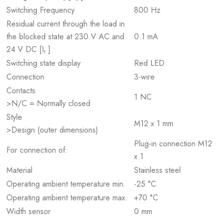
Switching Frequency
800 Hz
Residual current through the load in
the blocked state at 230 V AC and
0.1 mA
24 V DC [I
]
r
Switching state display
Red LED
Connection
3-wire
Contacts
1 NC
>N/C = Normally closed
Style
M12 x 1 mm
>Design (outer dimensions)
Plug-in connection M12
For connection of:
x 1
Material
Stainless steel
Operating ambient temperature min.
-25 °C
Operating ambient temperature max.
+70 °C
Width sensor
0 mm