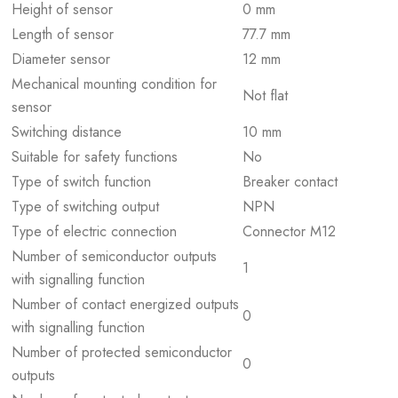
Height of sensor
0 mm
Length of sensor
77.7 mm
Diameter sensor
12 mm
Mechanical mounting condition for
Not flat
sensor
Switching distance
10 mm
Suitable for safety functions
No
Type of switch function
Breaker contact
Type of switching output
NPN
Type of electric connection
Connector M12
Number of semiconductor outputs
1
with signalling function
Number of contact energized outputs
0
with signalling function
Number of protected semiconductor
0
outputs