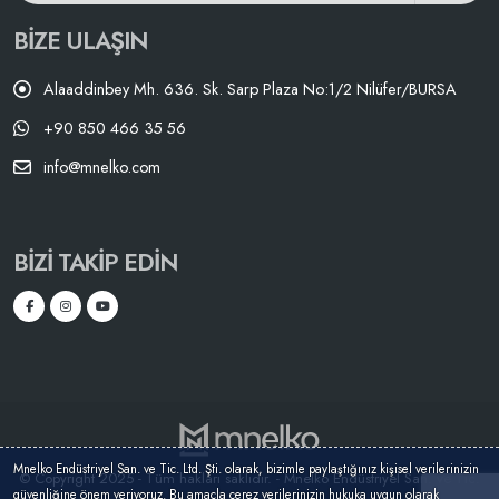
BIZE ULAŞIN
Alaaddinbey Mh. 636. Sk. Sarp Plaza No:1/2 Nilüfer/BURSA
+90 850 466 35 56
info@mnelko.com
BIZI TAKIP EDIN
Mnelko Endüstriyel San. ve Tic. Ltd. Şti. olarak, bizimle paylaştığınız kişisel verilerinizin
© Copyright 2025 - Tüm hakları saklıdır. - Mnelko Endüstriyel San. ve Tic.
güvenliğine önem veriyoruz. Bu amaçla çerez verilerinizin hukuka uygun olarak