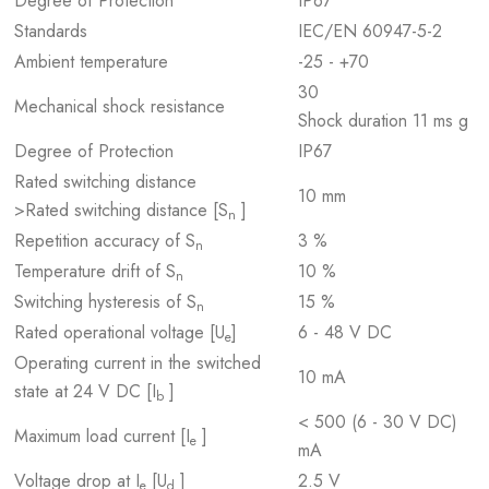
Degree of Protection
IP67
Standards
IEC/EN 60947-5-2
Ambient temperature
-25 - +70
30
Mechanical shock resistance
Shock duration 11 ms g
Degree of Protection
IP67
Rated switching distance
10 mm
>Rated switching distance [S
]
n
Repetition accuracy of S
3 %
n
Temperature drift of S
10 %
n
Switching hysteresis of S
15 %
n
Rated operational voltage [U
]
6 - 48 V DC
e
Operating current in the switched
10 mA
state at 24 V DC [I
]
b
< 500 (6 - 30 V DC)
Maximum load current [I
]
e
mA
Voltage drop at I
[U
]
2.5 V
e
d