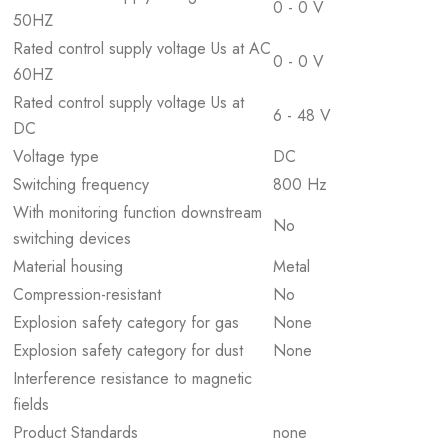
0 - 0 V
50HZ
Rated control supply voltage Us at AC
0 - 0 V
60HZ
Rated control supply voltage Us at
6 - 48 V
DC
Voltage type
DC
Switching frequency
800 Hz
With monitoring function downstream
No
switching devices
Material housing
Metal
Compression-resistant
No
Explosion safety category for gas
None
Explosion safety category for dust
None
Interference resistance to magnetic
fields
Product Standards
none