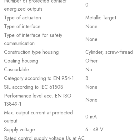
Number of protected contact
0
energized outputs
Type of actuation
Metallic Target
Type of interface
None
Type of interface for safety
None
communication
Construction type housing
Cylinder, screw-thread
Coating housing
Other
Cascadable
No
Category according to EN 954-1
B
SIL according to IEC 61508
None
Performance level acc. EN ISO
None
13849-1
Max. output current at protected
0 mA
output
Supply voltage
6 - 48 V
Rated control supply voltage Us at AC