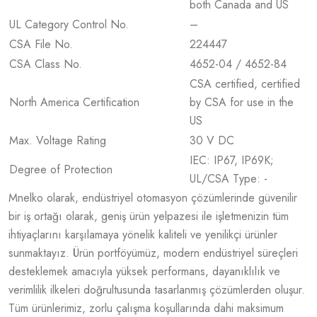
both Canada and US
UL Category Control No.
–
CSA File No.
224447
CSA Class No.
4652-04 / 4652-84
CSA certified, certified
North America Certification
by CSA for use in the
US
Max. Voltage Rating
30 V DC
IEC: IP67, IP69K;
Degree of Protection
UL/CSA Type: -
Mnelko olarak, endüstriyel otomasyon çözümlerinde güvenilir
bir iş ortağı olarak, geniş ürün yelpazesi ile işletmenizin tüm
ihtiyaçlarını karşılamaya yönelik kaliteli ve yenilikçi ürünler
sunmaktayız. Ürün portföyümüz, modern endüstriyel süreçleri
desteklemek amacıyla yüksek performans, dayanıklılık ve
verimlilik ilkeleri doğrultusunda tasarlanmış çözümlerden oluşur.
Tüm ürünlerimiz, zorlu çalışma koşullarında dahi maksimum