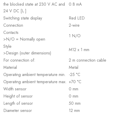
the blocked state at 230 V AC and
0.8 mA
24 V DC [I
]
r
Switching state display
Red LED
Connection
2-wire
Contacts
1 N/O
>N/O = Normally open
Style
M12 x 1 mm
>Design (outer dimensions)
For connection of:
2 m connection cable
Material
Metal
Operating ambient temperature min.
-25 °C
Operating ambient temperature max.
+70 °C
Width sensor
0 mm
Height of sensor
0 mm
Length of sensor
50 mm
Diameter sensor
12 mm