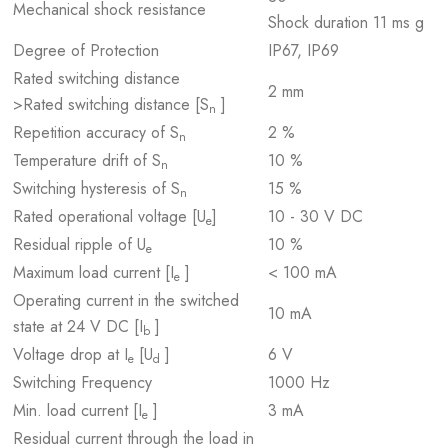
Mechanical shock resistance
Shock duration 11 ms g
Degree of Protection
IP67, IP69
Rated switching distance
2 mm
>Rated switching distance [S
]
n
Repetition accuracy of S
2 %
n
Temperature drift of S
10 %
n
Switching hysteresis of S
15 %
n
Rated operational voltage [U
]
10 - 30 V DC
e
Residual ripple of U
10 %
e
Maximum load current [I
]
< 100 mA
e
Operating current in the switched
10 mA
state at 24 V DC [I
]
b
Voltage drop at I
[U
]
6 V
e
d
Switching Frequency
1000 Hz
Min. load current [I
]
3 mA
e
Residual current through the load in