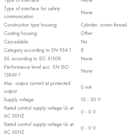
Type of interface
None
Type of interface for safety
None
communication
Construction type housing
Cylinder, screw-thread
Coating housing
Other
Cascadable
No
Category according to EN 954-1
B
SIL according to IEC 61508
None
Performance level acc. EN ISO
None
13849-1
Max. output current at protected
0 mA
output
Supply voltage
10 - 30 V
Rated control supply voltage Us at
0 - 0 V
AC 50HZ
Rated control supply voltage Us at
0 - 0 V
AC 60HZ