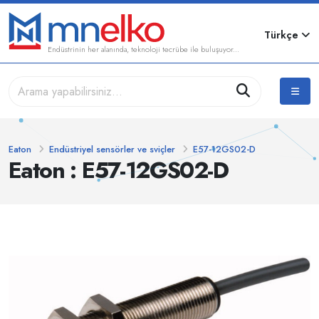
Türkçe
Endüstrinin her alanında, teknoloji tecrübe ile buluşuyor...
Eaton
Endüstriyel sensörler ve sviçler
E57-12GS02-D
Eaton : E57-12GS02-D