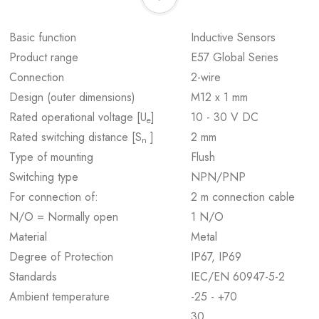
Basic function
Inductive Sensors
Product range
E57 Global Series
Connection
2-wire
Design (outer dimensions)
M12 x 1 mm
Rated operational voltage [U
]
10 - 30 V DC
e
Rated switching distance [S
]
2 mm
n
Type of mounting
Flush
Switching type
NPN/PNP
For connection of:
2 m connection cable
N/O = Normally open
1 N/O
Material
Metal
Degree of Protection
IP67, IP69
Standards
IEC/EN 60947-5-2
Ambient temperature
-25 - +70
30