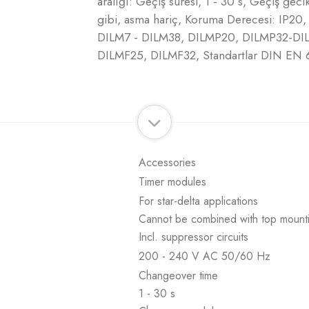
aralığı: Geçiş süresi, 1 - 30 s, Geçiş ge
gibi, asma hariç, Koruma Derecesi: IP20, A
DILM7 - DILM38, DILMP20, DILMP32-DIL
DILMF25, DILMF32, Standartlar DIN EN
Accessories
Timer modules
For star-delta applications
Cannot be combined with top mountin
Incl. suppressor circuits
200 - 240 V AC 50/60 Hz
Changeover time
1 - 30 s