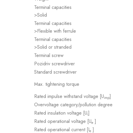
Terminal capacities
>Solid
Terminal capacities
>Flexible with ferrule
Terminal capacities
>Solid or stranded
Terminal screw
Pozidriv screwdriver
Standard screwdriver
Max. tightening torque
Rated impulse withstand voltage [U
]
imp
Overvoltage category/pollution degree
Rated insulation voltage [U
]
i
Rated operational voltage [U
]
e
Rated operational current [I
]
e