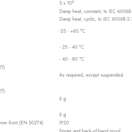
6
3 x 10
Damp heat, constant, to IEC 60068
Damp heat, cyclic, to IEC 60068-2
-25 - +60 °C
- 25 - 40 °C
- 40 - 80 °C
27)
As required, except suspended
27)
6 g
6 g
 from front (EN 50274)
IP20
Finger and back-of-hand proof