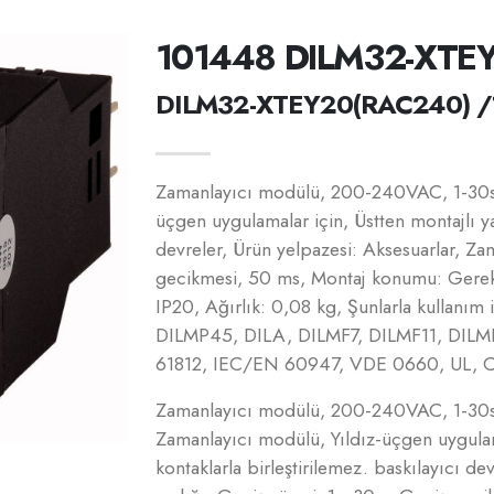
101448 DILM32-XTE
DILM32-XTEY20(RAC240) /
Zamanlayıcı modülü, 200-240VAC, 1-30s,
üçgen uygulamalar için, Üstten montajlı ya
devreler, Ürün yelpazesi: Aksesuarlar, Zam
gecikmesi, 50 ms, Montaj konumu: Gerekt
IP20, Ağırlık: 0,08 kg, Şunlarla kullan
DILMP45, DILA, DILMF7, DILMF11, DILMF
61812, IEC/EN 60947, VDE 0660, UL, 
Zamanlayıcı modülü, 200-240VAC, 1-30s,
Zamanlayıcı modülü, Yıldız-üçgen uygulam
kontaklarla birleştirilemez. baskılayıcı d