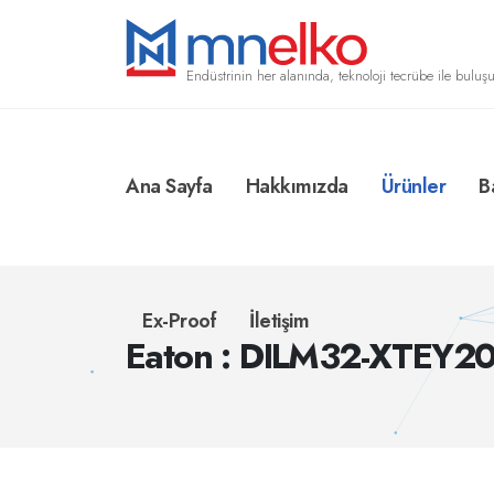
Endüstrinin her alanında, teknoloji tecrübe ile buluşu
Ana Sayfa
Hakkımızda
Ürünler
B
Ex-Proof
İletişim
Eaton : DILM32-XTEY2