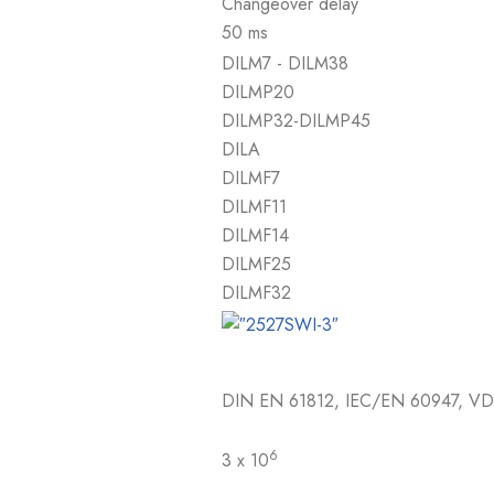
Changeover delay
50 ms
DILM7 - DILM38
DILMP20
DILMP32-DILMP45
DILA
DILMF7
DILMF11
DILMF14
DILMF25
DILMF32
DIN EN 61812, IEC/EN 60947, VD
6
3 x 10