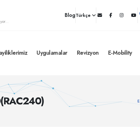
Blog
Türkçe
yor...
ayiliklerimiz
Uygulamalar
Revizyon
E-Mobility
0(RAC240)
E