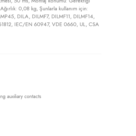
cikmesi, 50 ms, Montaj konumu: Gerektiği
ğırlık: 0,08 kg, Şunlarla kullanım için:
MP45, DILA, DILMF7, DILMF11, DILMF14,
 61812, IEC/EN 60947, VDE 0660, UL, CSA
g auxiliary contacts