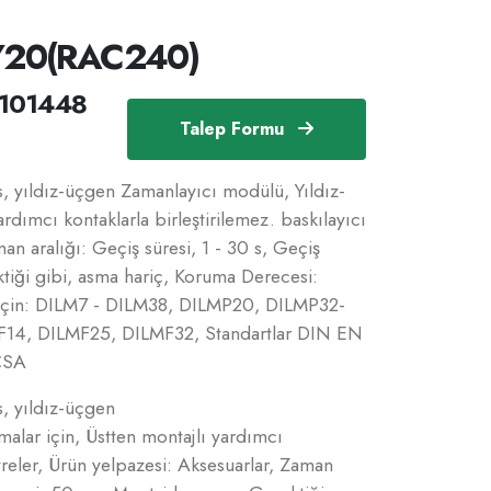
Y20(RAC240)
101448
Talep Formu
 yıldız-üçgen Zamanlayıcı modülü, Yıldız-
rdımcı kontaklarla birleştirilemez. baskılayıcı
an aralığı: Geçiş süresi, 1 - 30 s, Geçiş
iği gibi, asma hariç, Koruma Derecesi:
ım için: DILM7 - DILM38, DILMP20, DILMP32-
14, DILMF25, DILMF32, Standartlar DIN EN
CSA
 yıldız-üçgen
alar için, Üstten montajlı yardımcı
evreler, Ürün yelpazesi: Aksesuarlar, Zaman