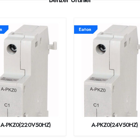
n
Eaton
A-PKZ0(220V50HZ)
A-PKZ0(24V50HZ)