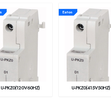
n
Eaton
U-PKZ0(120V60HZ)
U-PKZ0(415V50HZ)