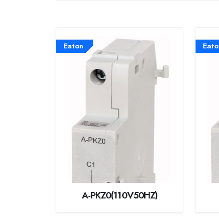
Eaton
Eato
A-PKZ0(110V50HZ)