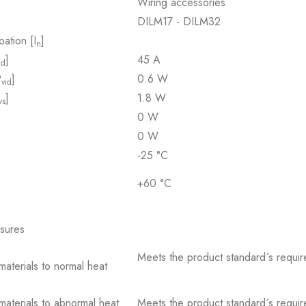
Wiring accessories
DILM17 - DILM32
pation [I
]
n
]
45 A
id
P
]
0.6 W
vid
]
1.8 W
vs
0 W
0 W
-25 °C
+60 °C
osures
Meets the product standard´s requir
 materials to normal heat
 materials to abnormal heat
Meets the product standard´s requir