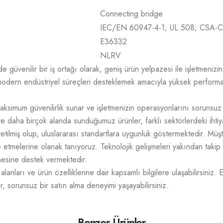
Connecting bridge
IEC/EN 60947-4-1; UL 508; CSA-C
E36332
NLRV
üvenilir bir iş ortağı olarak, geniş ürün yelpazesi ile işletmenizin t
odern endüstriyel süreçleri desteklemek amacıyla yüksek performans,
aksimum güvenilirlik sunar ve işletmenizin operasyonlarını sorunsuz
e daha birçok alanda sunduğumuz ürünler, farklı sektörlerdeki ihtiy
üretilmiş olup, uluslararası standartlara uygunluk göstermektedir. M
mize etmelerine olanak tanıyoruz. Teknolojik gelişmeleri yakından takip
tmesine destek vermektedir.
lanları ve ürün özelliklerine dair kapsamlı bilgilere ulaşabilirsiniz. 
r, sorunsuz bir satın alma deneyimi yaşayabilirsiniz.
Benzer Ürünler