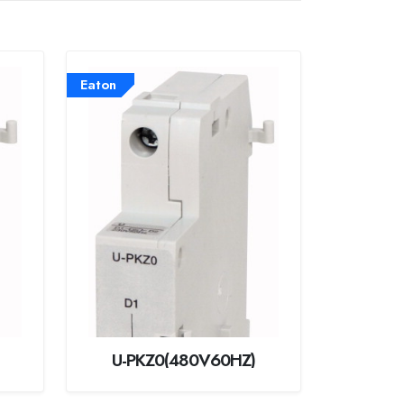
Eaton
U-PKZ0(480V60HZ)