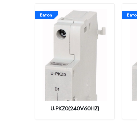
Eaton
Eato
U-PKZ0(240V60HZ)