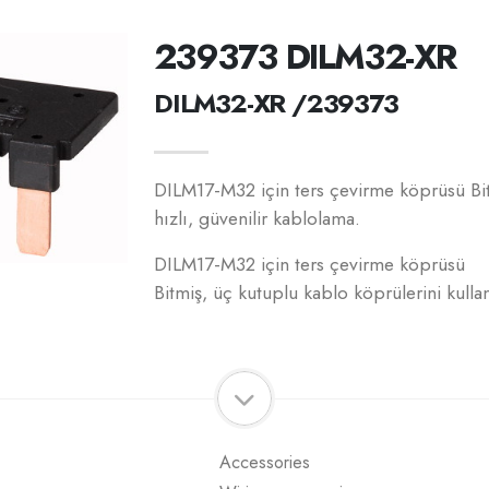
239373 DILM32-XR
DILM32-XR /239373
DILM17-M32 için ters çevirme köprüsü Bit
hızlı, güvenilir kablolama.
DILM17-M32 için ters çevirme köprüsü
Bitmiş, üç kutuplu kablo köprülerini kullan
Accessories