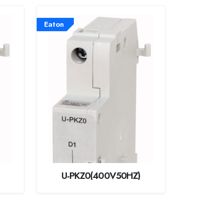
Eaton
U-PKZ0(400V50HZ)