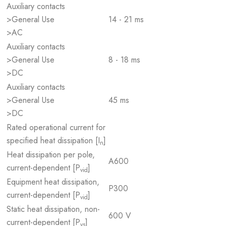
Auxiliary contacts
>General Use
14 - 21 ms
>AC
Auxiliary contacts
>General Use
8 - 18 ms
>DC
Auxiliary contacts
>General Use
45 ms
>DC
Rated operational current for
specified heat dissipation [I
]
n
Heat dissipation per pole,
A600
current-dependent [P
]
vid
Equipment heat dissipation,
P300
current-dependent [P
]
vid
Static heat dissipation, non-
600 V
current-dependent [P
]
vs