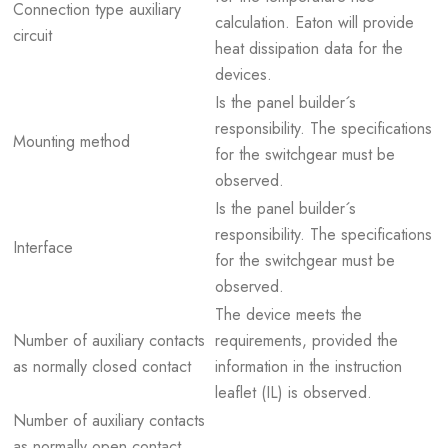
Connection type auxiliary
calculation. Eaton will provide
circuit
heat dissipation data for the
devices.
Is the panel builder´s
responsibility. The specifications
Mounting method
for the switchgear must be
observed.
Is the panel builder´s
responsibility. The specifications
Interface
for the switchgear must be
observed.
The device meets the
Number of auxiliary contacts
requirements, provided the
as normally closed contact
information in the instruction
leaflet (IL) is observed.
Number of auxiliary contacts
as normally open contact