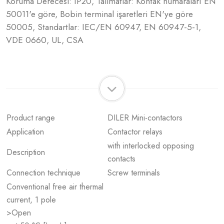
Koruma Derecesi: IP20, Talimatlar: Kontak numaraları EN
50011'e göre, Bobin terminal işaretleri EN'ye göre
50005, Standartlar: IEC/EN 60947, EN 60947-5-1,
VDE 0660, UL, CSA
Product range
DILER Mini-contactors
Application
Contactor relays
with interlocked opposing
Description
contacts
Connection technique
Screw terminals
Conventional free air thermal
current, 1 pole
>Open