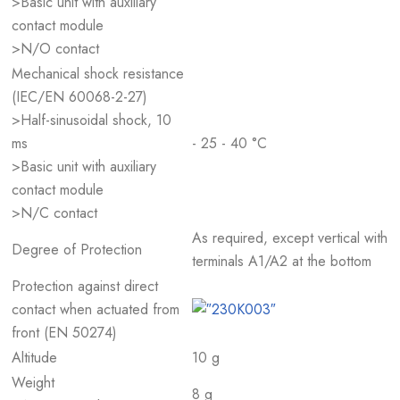
>Basic unit with auxiliary
contact module
>N/O contact
Mechanical shock resistance
(IEC/EN 60068-2-27)
>Half-sinusoidal shock, 10
ms
- 25 - 40 °C
>Basic unit with auxiliary
contact module
>N/C contact
As required, except vertical with
Degree of Protection
terminals A1/A2 at the bottom
Protection against direct
contact when actuated from
front (EN 50274)
Altitude
10 g
Weight
8 g