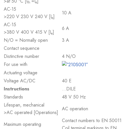
>at 50 °C [I
=I
]
th
e
AC-15
10 A
>220 V 230 V 240 V [I
]
e
AC-15
6 A
>380 V 400 V 415 V [I
]
e
N/O = Normally open
3 A
Contact sequence
Distinctive number
4 N/O
For use with
Actuating voltage
Voltage AC/DC
40 E
Instructions
…DILE
Standards
48 V 50 Hz
Lifespan, mechanical
AC operation
>AC operated [Operations]
Contact numbers to EN 50011
Maximum operating
Coil terminal markings to EN