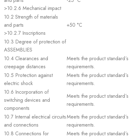
and parts
-25 °C
>10.2.6 Mechanical impact
10.2 Strength of materials
and parts
+50 °C
>10.2.7 Inscriptions
10.3 Degree of protection of
ASSEMBLIES
10.4 Clearances and
Meets the product standard´s
creepage distances
requirements.
10.5 Protection against
Meets the product standard´s
electric shock
requirements.
10.6 Incorporation of
Meets the product standard´s
switching devices and
requirements.
components
10.7 Internal electrical circuits
Meets the product standard´s
and connections
requirements.
10.8 Connections for
Meets the product standard´s