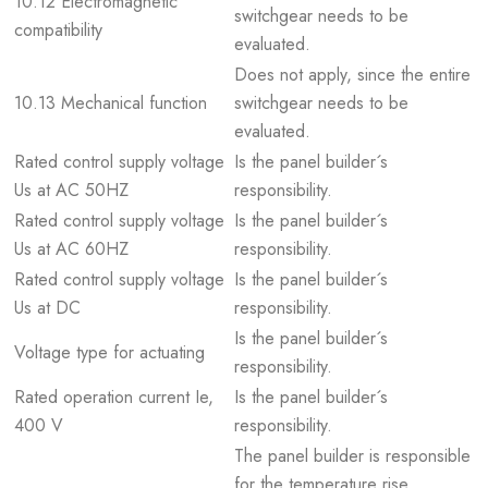
10.12 Electromagnetic
switchgear needs to be
compatibility
evaluated.
Does not apply, since the entire
10.13 Mechanical function
switchgear needs to be
evaluated.
Rated control supply voltage
Is the panel builder´s
Us at AC 50HZ
responsibility.
Rated control supply voltage
Is the panel builder´s
Us at AC 60HZ
responsibility.
Rated control supply voltage
Is the panel builder´s
Us at DC
responsibility.
Is the panel builder´s
Voltage type for actuating
responsibility.
Rated operation current Ie,
Is the panel builder´s
400 V
responsibility.
The panel builder is responsible
for the temperature rise