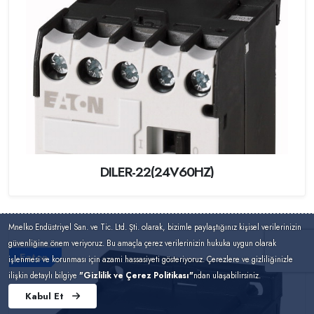
DILER-22(24V60HZ)
Mnelko Endüstriyel San. ve Tic. Ltd. Şti. olarak, bizimle paylaştığınız kişisel verilerinizin
güvenliğine önem veriyoruz. Bu amaçla çerez verilerinizin hukuka uygun olarak
Eaton
işlenmesi ve korunması için azami hassasiyeti gösteriyoruz. Çerezlere ve gizliliğinizle
ilişkin detaylı bilgiye
"Gizlilik ve Çerez Politikası"
ndan ulaşabilirsiniz.
Kabul Et