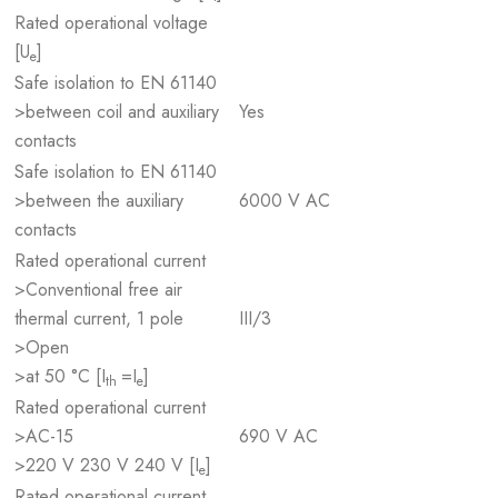
Rated operational voltage
[U
]
e
Safe isolation to EN 61140
>between coil and auxiliary
Yes
contacts
Safe isolation to EN 61140
>between the auxiliary
6000 V AC
contacts
Rated operational current
>Conventional free air
thermal current, 1 pole
III/3
>Open
>at 50 °C [I
=I
]
th
e
Rated operational current
>AC-15
690 V AC
>220 V 230 V 240 V [I
]
e
Rated operational current