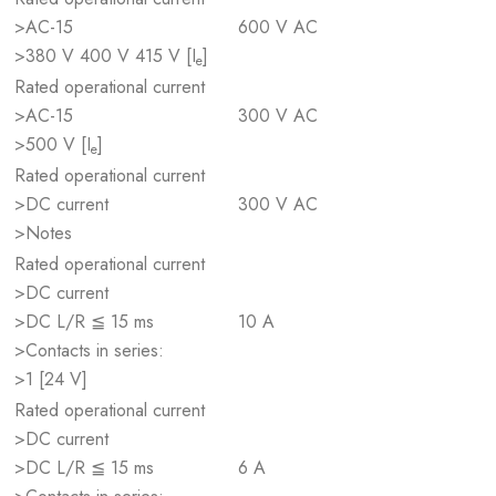
>AC-15
600 V AC
>380 V 400 V 415 V [I
]
e
Rated operational current
>AC-15
300 V AC
>500 V [I
]
e
Rated operational current
>DC current
300 V AC
>Notes
Rated operational current
>DC current
>DC L/R ≦ 15 ms
10 A
>Contacts in series:
>1 [24 V]
Rated operational current
>DC current
>DC L/R ≦ 15 ms
6 A