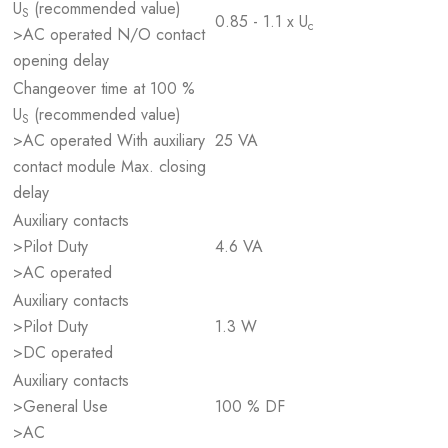
U
(recommended value)
S
0.85 - 1.1 x U
c
>AC operated N/O contact
opening delay
Changeover time at 100 %
U
(recommended value)
S
>AC operated With auxiliary
25 VA
contact module Max. closing
delay
Auxiliary contacts
>Pilot Duty
4.6 VA
>AC operated
Auxiliary contacts
>Pilot Duty
1.3 W
>DC operated
Auxiliary contacts
>General Use
100 % DF
>AC