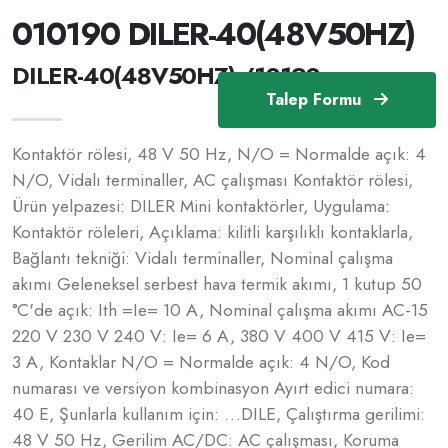
010190 DILER-40(48V50HZ)
DILER-40(48V50HZ) /10190
Talep Formu
Kontaktör rölesi, 48 V 50 Hz, N/O = Normalde açık: 4
N/O, Vidalı terminaller, AC çalışması Kontaktör rölesi,
Ürün yelpazesi: DILER Mini kontaktörler, Uygulama:
Kontaktör röleleri, Açıklama: kilitli karşılıklı kontaklarla,
Bağlantı tekniği: Vidalı terminaller, Nominal çalışma
akımı Geleneksel serbest hava termik akımı, 1 kutup 50
°C'de açık: Ith =Ie= 10 A, Nominal çalışma akımı AC-15
220 V 230 V 240 V: Ie= 6 A, 380 V 400 V 415 V: Ie=
3 A, Kontaklar N/O = Normalde açık: 4 N/O, Kod
numarası ve versiyon kombinasyon Ayırt edici numara:
40 E, Şunlarla kullanım için: …DILE, Çalıştırma gerilimi:
48 V 50 Hz, Gerilim AC/DC: AC çalışması, Koruma