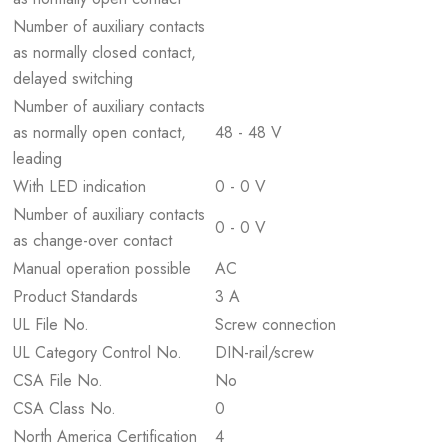
Number of auxiliary contacts
as normally closed contact,
delayed switching
Number of auxiliary contacts
as normally open contact,
48 - 48 V
leading
With LED indication
0 - 0 V
Number of auxiliary contacts
0 - 0 V
as change-over contact
Manual operation possible
AC
Product Standards
3 A
UL File No.
Screw connection
UL Category Control No.
DIN-rail/screw
CSA File No.
No
CSA Class No.
0
North America Certification
4