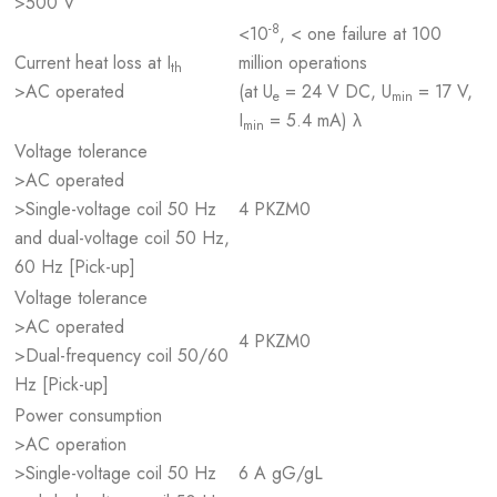
>500 V
-8
<10
, < one failure at 100
Current heat loss at I
million operations
th
>AC operated
(at U
= 24 V DC, U
= 17 V,
e
min
I
= 5.4 mA) λ
min
Voltage tolerance
>AC operated
>Single-voltage coil 50 Hz
4 PKZM0
and dual-voltage coil 50 Hz,
60 Hz [Pick-up]
Voltage tolerance
>AC operated
4 PKZM0
>Dual-frequency coil 50/60
Hz [Pick-up]
Power consumption
>AC operation
>Single-voltage coil 50 Hz
6 A gG/gL