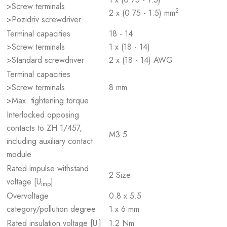
>Screw terminals
2
2 x (0.75 - 1.5) mm
>Pozidriv screwdriver
Terminal capacities
18 - 14
>Screw terminals
1 x (18 - 14)
>Standard screwdriver
2 x (18 - 14) AWG
Terminal capacities
>Screw terminals
8 mm
>Max. tightening torque
Interlocked opposing
contacts to ZH 1/457,
M3.5
including auxiliary contact
module
Rated impulse withstand
2 Size
voltage [U
]
imp
Overvoltage
0.8 x 5.5
category/pollution degree
1 x 6 mm
Rated insulation voltage [U
]
1.2 Nm
i