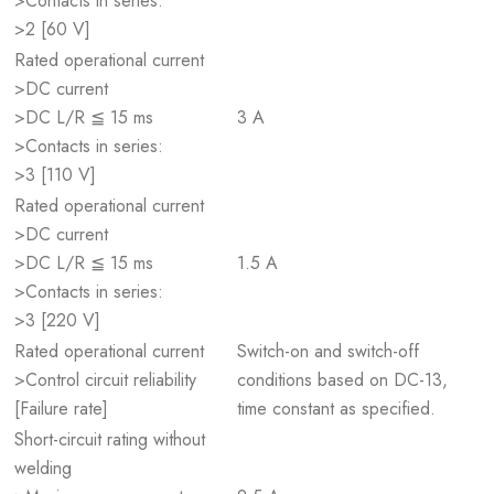
>Contacts in series:
>2 [60 V]
Rated operational current
>DC current
>DC L/R ≦ 15 ms
3 A
>Contacts in series:
>3 [110 V]
Rated operational current
>DC current
>DC L/R ≦ 15 ms
1.5 A
>Contacts in series:
>3 [220 V]
Rated operational current
Switch-on and switch-off
>Control circuit reliability
conditions based on DC-13,
[Failure rate]
time constant as specified.
Short-circuit rating without
welding