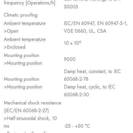
frequency [Operations/h]
50005
Climatic proofing
Ambient temperature
IEC/EN 60947, EN 60947-5-1,
>Open
VDE 0660, UL, CSA
Ambient temperature
6
10 x 10
>Enclosed
Mounting position
9000
>Mounting position
Damp heat, constant, to IEC
Mounting position
60068-2-78
>Mounting position
Damp heat, cyclic, to IEC
60068-2-30
Mechanical shock resistance
(IEC/EN 60068-2-27)
>Half-sinusoidal shock, 10
ms
-25 - +50 °C