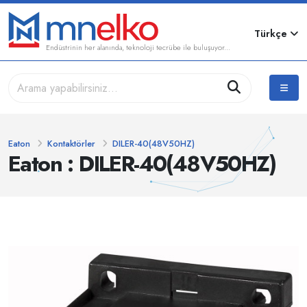
Türkçe
Endüstrinin her alanında, teknoloji tecrübe ile buluşuyor...
Eaton
Kontaktörler
DILER-40(48V50HZ)
Eaton : DILER-40(48V50HZ)