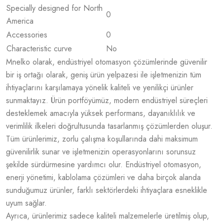
Specially designed for North
0
America
Accessories
0
Characteristic curve
No
Mnelko olarak, endüstriyel otomasyon çözümlerinde güvenilir
bir iş ortağı olarak, geniş ürün yelpazesi ile işletmenizin tüm
ihtiyaçlarını karşılamaya yönelik kaliteli ve yenilikçi ürünler
sunmaktayız. Ürün portföyümüz, modern endüstriyel süreçleri
desteklemek amacıyla yüksek performans, dayanıklılık ve
verimlilik ilkeleri doğrultusunda tasarlanmış çözümlerden oluşur.
Tüm ürünlerimiz, zorlu çalışma koşullarında dahi maksimum
güvenilirlik sunar ve işletmenizin operasyonlarını sorunsuz
şekilde sürdürmesine yardımcı olur. Endüstriyel otomasyon,
enerji yönetimi, kablolama çözümleri ve daha birçok alanda
sunduğumuz ürünler, farklı sektörlerdeki ihtiyaçlara esneklikle
uyum sağlar.
Ayrıca, ürünlerimiz sadece kaliteli malzemelerle üretilmiş olup,