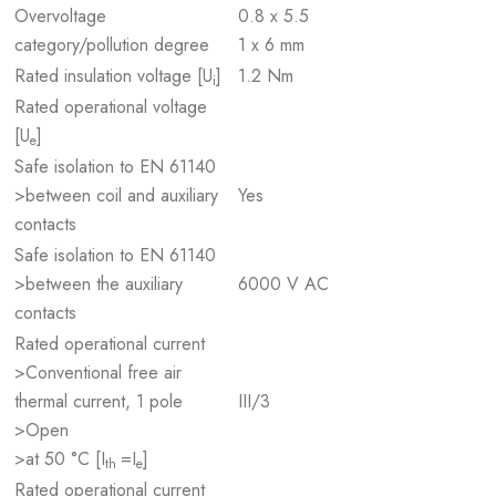
Overvoltage
0.8 x 5.5
category/pollution degree
1 x 6 mm
Rated insulation voltage [U
]
1.2 Nm
i
Rated operational voltage
[U
]
e
Safe isolation to EN 61140
>between coil and auxiliary
Yes
contacts
Safe isolation to EN 61140
>between the auxiliary
6000 V AC
contacts
Rated operational current
>Conventional free air
thermal current, 1 pole
III/3
>Open
>at 50 °C [I
=I
]
th
e
Rated operational current