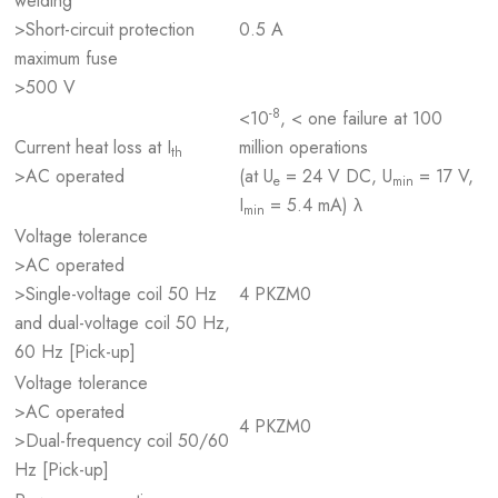
welding
>Short-circuit protection
0.5 A
maximum fuse
>500 V
-8
<10
, < one failure at 100
Current heat loss at I
million operations
th
>AC operated
(at U
= 24 V DC, U
= 17 V,
e
min
I
= 5.4 mA) λ
min
Voltage tolerance
>AC operated
>Single-voltage coil 50 Hz
4 PKZM0
and dual-voltage coil 50 Hz,
60 Hz [Pick-up]
Voltage tolerance
>AC operated
4 PKZM0
>Dual-frequency coil 50/60
Hz [Pick-up]