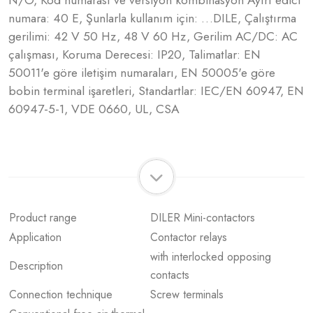
N/O, Kod numarası ve versiyon kombinasyon Ayırt edici
numara: 40 E, Şunlarla kullanım için: …DILE, Çalıştırma
gerilimi: 42 V 50 Hz, 48 V 60 Hz, Gerilim AC/DC: AC
çalışması, Koruma Derecesi: IP20, Talimatlar: EN
50011'e göre iletişim numaraları, EN 50005'e göre
bobin terminal işaretleri, Standartlar: IEC/EN 60947, EN
60947-5-1, VDE 0660, UL, CSA
Product range
DILER Mini-contactors
Application
Contactor relays
with interlocked opposing
Description
contacts
Connection technique
Screw terminals