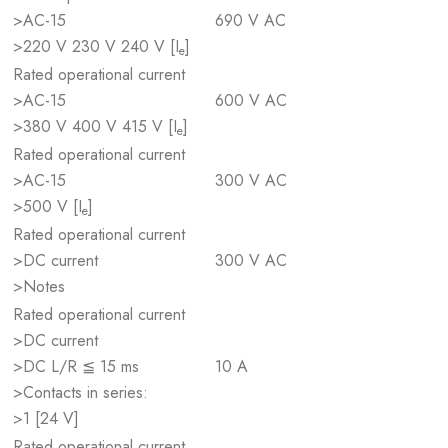
>AC-15
690 V AC
>220 V 230 V 240 V [I
]
e
Rated operational current
>AC-15
600 V AC
>380 V 400 V 415 V [I
]
e
Rated operational current
>AC-15
300 V AC
>500 V [I
]
e
Rated operational current
>DC current
300 V AC
>Notes
Rated operational current
>DC current
>DC L/R ≦ 15 ms
10 A
>Contacts in series:
>1 [24 V]
Rated operational current