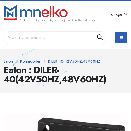
Türkçe
Endüstrinin her alanında, teknoloji tecrübe ile buluşuyor...
Eaton
Kontaktörler
DILER-40(42V50HZ,48V60HZ)
Eaton : DILER-
40(42V50HZ,48V60HZ)