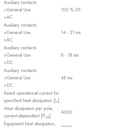
Auxiliary contacts
>General Use
100 % DF
>AC
Auxiliary contacts
>General Use
14 - 21 ms
>AC
Auxiliary contacts
>General Use
8 - 18 ms
>DC
Auxiliary contacts
>General Use
45 ms
>DC
Rated operational current for
specified heat dissipation [I
]
n
Heat dissipation per pole,
A600
current-dependent [P
]
vid
Equipment heat dissipation,