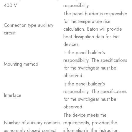
400 V
responsibility.
The panel builder is responsible
for the temperature rise
Connection type auxiliary
calculation. Eaton will provide
circuit
heat dissipation data for the
devices.
Is the panel builder´s
responsibility. The specifications
Mounting method
for the switchgear must be
observed.
Is the panel builder´s
responsibility. The specifications
Interface
for the switchgear must be
observed.
The device meets the
Number of auxiliary contacts
requirements, provided the
as normally closed contact
information in the instruction