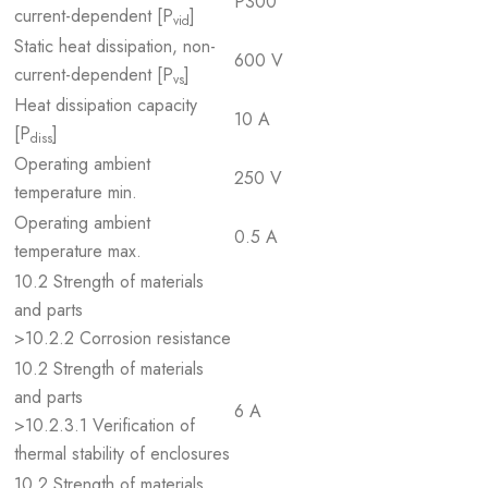
P300
current-dependent [P
]
vid
Static heat dissipation, non-
600 V
current-dependent [P
]
vs
Heat dissipation capacity
10 A
[P
]
diss
Operating ambient
250 V
temperature min.
Operating ambient
0.5 A
temperature max.
10.2 Strength of materials
and parts
>10.2.2 Corrosion resistance
10.2 Strength of materials
and parts
6 A
>10.2.3.1 Verification of
thermal stability of enclosures
10.2 Strength of materials