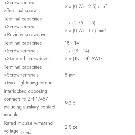
>Screw terminals
2
2 x (0.75 - 2.5) mm
>Terminal screw
Terminal capacities
1 x (0.75 - 1.5)
>Screw terminals
2
2 x (0.75 - 1.5) mm
>Pozidriv screwdriver
Terminal capacities
18 - 14
>Screw terminals
1 x (18 - 14)
>Standard screwdriver
2 x (18 - 14) AWG
Terminal capacities
>Screw terminals
8 mm
>Max. tightening torque
Interlocked opposing
contacts to ZH 1/457,
M3.5
including auxiliary contact
module
Rated impulse withstand
2 Size
voltage [U
]
imp