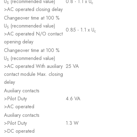
U
(recommended value)
0.8 - 1.1 x U
S
c
>AC operated closing delay
Changeover time at 100 %
U
(recommended value)
S
0.85 - 1.1 x U
c
>AC operated N/O contact
opening delay
Changeover time at 100 %
U
(recommended value)
S
>AC operated With auxiliary
25 VA
contact module Max. closing
delay
Auxiliary contacts
>Pilot Duty
4.6 VA
>AC operated
Auxiliary contacts
>Pilot Duty
1.3 W
>DC operated