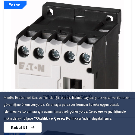
Eaton
DILER-22(24V60HZ)
Mnelko Endüstriyel San. ve Tic. Ltd. Şti. olarak, bizimle paylaştığınız kişisel verilerinizin
güvenliğine önem veriyoruz. Bu amaçla çerez verilerinizin hukuka uygun olarak
işlenmesi ve korunması için azami hassasiyeti gösteriyoruz. Çerezlere ve gizliliğinizle
ilişkin detaylı bilgiye
"Gizlilik ve Çerez Politikası"
ndan ulaşabilirsiniz.
Kabul Et
Eaton