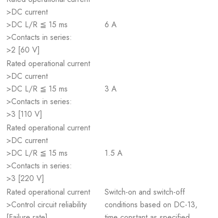
>DC current
>DC L/R ≦ 15 ms
6 A
>Contacts in series:
>2 [60 V]
Rated operational current
>DC current
>DC L/R ≦ 15 ms
3 A
>Contacts in series:
>3 [110 V]
Rated operational current
>DC current
>DC L/R ≦ 15 ms
1.5 A
>Contacts in series:
>3 [220 V]
Rated operational current
Switch-on and switch-off
>Control circuit reliability
conditions based on DC-13,
[Failure rate]
time constant as specified.