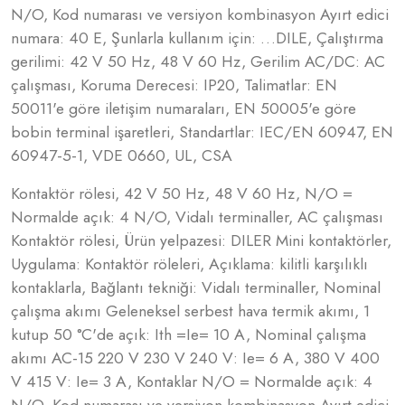
N/O, Kod numarası ve versiyon kombinasyon Ayırt edici
numara: 40 E, Şunlarla kullanım için: …DILE, Çalıştırma
gerilimi: 42 V 50 Hz, 48 V 60 Hz, Gerilim AC/DC: AC
çalışması, Koruma Derecesi: IP20, Talimatlar: EN
50011'e göre iletişim numaraları, EN 50005'e göre
bobin terminal işaretleri, Standartlar: IEC/EN 60947, EN
60947-5-1, VDE 0660, UL, CSA
Kontaktör rölesi, 42 V 50 Hz, 48 V 60 Hz, N/O =
Normalde açık: 4 N/O, Vidalı terminaller, AC çalışması
Kontaktör rölesi, Ürün yelpazesi: DILER Mini kontaktörler,
Uygulama: Kontaktör röleleri, Açıklama: kilitli karşılıklı
kontaklarla, Bağlantı tekniği: Vidalı terminaller, Nominal
çalışma akımı Geleneksel serbest hava termik akımı, 1
kutup 50 °C'de açık: Ith =Ie= 10 A, Nominal çalışma
akımı AC-15 220 V 230 V 240 V: Ie= 6 A, 380 V 400
V 415 V: Ie= 3 A, Kontaklar N/O = Normalde açık: 4