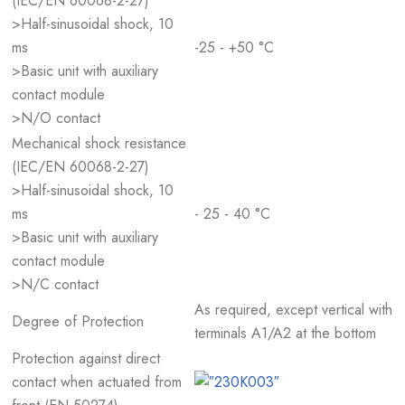
(IEC/EN 60068-2-27)
>Half-sinusoidal shock, 10
ms
-25 - +50 °C
>Basic unit with auxiliary
contact module
>N/O contact
Mechanical shock resistance
(IEC/EN 60068-2-27)
>Half-sinusoidal shock, 10
ms
- 25 - 40 °C
>Basic unit with auxiliary
contact module
>N/C contact
As required, except vertical with
Degree of Protection
terminals A1/A2 at the bottom
Protection against direct
contact when actuated from