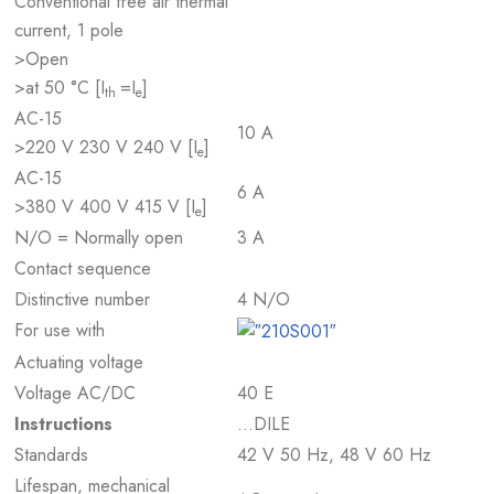
Conventional free air thermal
current, 1 pole
>Open
>at 50 °C [I
=I
]
th
e
AC-15
10 A
>220 V 230 V 240 V [I
]
e
AC-15
6 A
>380 V 400 V 415 V [I
]
e
N/O = Normally open
3 A
Contact sequence
Distinctive number
4 N/O
For use with
Actuating voltage
Voltage AC/DC
40 E
Instructions
…DILE
Standards
42 V 50 Hz, 48 V 60 Hz
Lifespan, mechanical