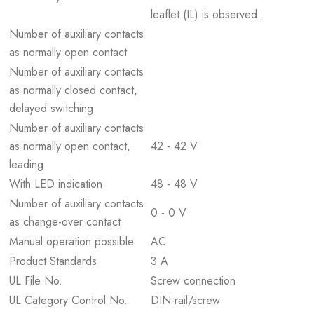
leaflet (IL) is observed.
Number of auxiliary contacts
as normally open contact
Number of auxiliary contacts
as normally closed contact,
delayed switching
Number of auxiliary contacts
as normally open contact,
42 - 42 V
leading
With LED indication
48 - 48 V
Number of auxiliary contacts
0 - 0 V
as change-over contact
Manual operation possible
AC
Product Standards
3 A
UL File No.
Screw connection
UL Category Control No.
DIN-rail/screw