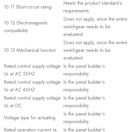
Meets the product standard´s
10.11 Short-circuit rating
requirements.
Does not apply, since the entire
10.12 Electromagnetic
switchgear needs to be
compatibility
evaluated.
Does not apply, since the entire
10.13 Mechanical function
switchgear needs to be
evaluated.
Rated control supply voltage
Is the panel builder´s
Us at AC 50HZ
responsibility.
Rated control supply voltage
Is the panel builder´s
Us at AC 60HZ
responsibility.
Rated control supply voltage
Is the panel builder´s
Us at DC
responsibility.
Is the panel builder´s
Voltage type for actuating
responsibility.
Rated operation current Ie,
Is the panel builder´s