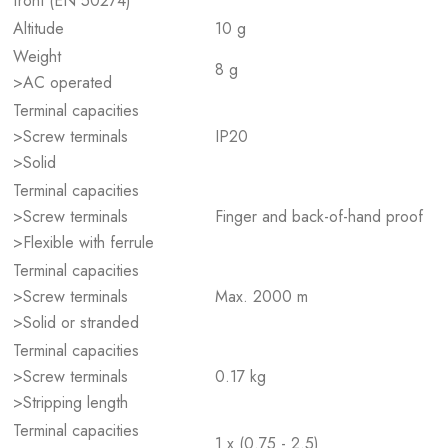
front (EN 50274)
Altitude
10 g
Weight
8 g
>AC operated
Terminal capacities
>Screw terminals
IP20
>Solid
Terminal capacities
>Screw terminals
Finger and back-of-hand proof
>Flexible with ferrule
Terminal capacities
>Screw terminals
Max. 2000 m
>Solid or stranded
Terminal capacities
>Screw terminals
0.17 kg
>Stripping length
Terminal capacities
1 x (0.75 - 2.5)