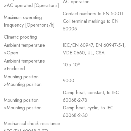
AC operation
>AC operated [Operations]
Contact numbers to EN 50011
Maximum operating
Coil terminal markings to EN
frequency [Operations/h]
50005
Climatic proofing
Ambient temperature
IEC/EN 60947, EN 60947-5-1,
>Open
VDE 0660, UL, CSA
Ambient temperature
6
10 x 10
>Enclosed
Mounting position
9000
>Mounting position
Damp heat, constant, to IEC
Mounting position
60068-2-78
>Mounting position
Damp heat, cyclic, to IEC
60068-2-30
Mechanical shock resistance