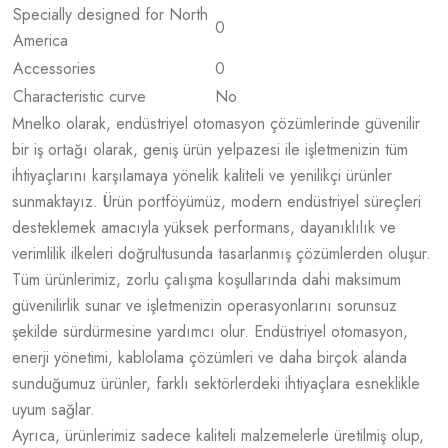
Specially designed for North
0
America
Accessories
0
Characteristic curve
No
Mnelko olarak, endüstriyel otomasyon çözümlerinde güvenilir
bir iş ortağı olarak, geniş ürün yelpazesi ile işletmenizin tüm
ihtiyaçlarını karşılamaya yönelik kaliteli ve yenilikçi ürünler
sunmaktayız. Ürün portföyümüz, modern endüstriyel süreçleri
desteklemek amacıyla yüksek performans, dayanıklılık ve
verimlilik ilkeleri doğrultusunda tasarlanmış çözümlerden oluşur.
Tüm ürünlerimiz, zorlu çalışma koşullarında dahi maksimum
güvenilirlik sunar ve işletmenizin operasyonlarını sorunsuz
şekilde sürdürmesine yardımcı olur. Endüstriyel otomasyon,
enerji yönetimi, kablolama çözümleri ve daha birçok alanda
sunduğumuz ürünler, farklı sektörlerdeki ihtiyaçlara esneklikle
uyum sağlar.
Ayrıca, ürünlerimiz sadece kaliteli malzemelerle üretilmiş olup,