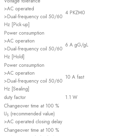
Voltage tolerance
>AC operated
4 PKZM0
>Dual-frequency coil 50/60
Hz [Pick-up]
Power consumption
>AC operation
6 A gG/gL
>Dual-frequency coil 50/60
Hz [Hold]
Power consumption
>AC operation
10 A fast
>Dual-frequency coil 50/60
Hz [Sealing]
duty factor
1.1 W
Changeover time at 100 %
U
(recommended value)
S
>AC operated closing delay
Changeover time at 100 %