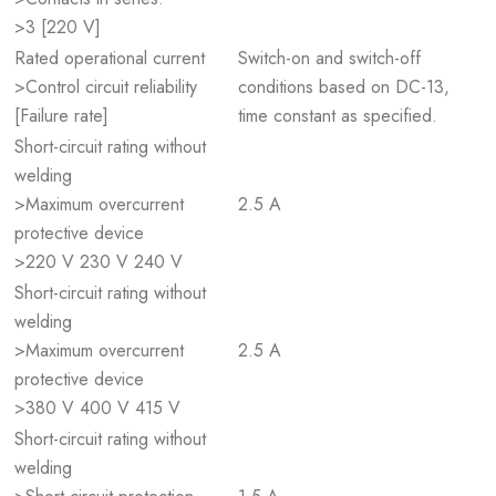
>3 [220 V]
Rated operational current
Switch-on and switch-off
>Control circuit reliability
conditions based on DC-13,
[Failure rate]
time constant as specified.
Short-circuit rating without
welding
>Maximum overcurrent
2.5 A
protective device
>220 V 230 V 240 V
Short-circuit rating without
welding
>Maximum overcurrent
2.5 A
protective device
>380 V 400 V 415 V
Short-circuit rating without
welding