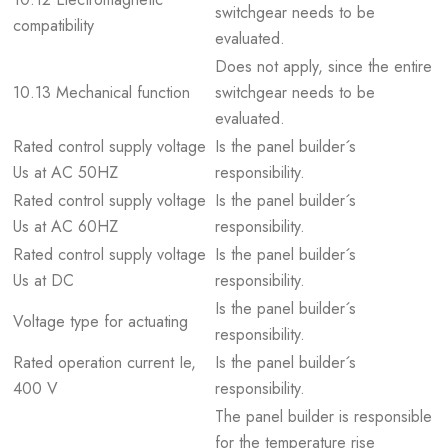
switchgear needs to be
compatibility
evaluated.
Does not apply, since the entire
10.13 Mechanical function
switchgear needs to be
evaluated.
Rated control supply voltage
Is the panel builder´s
Us at AC 50HZ
responsibility.
Rated control supply voltage
Is the panel builder´s
Us at AC 60HZ
responsibility.
Rated control supply voltage
Is the panel builder´s
Us at DC
responsibility.
Is the panel builder´s
Voltage type for actuating
responsibility.
Rated operation current Ie,
Is the panel builder´s
400 V
responsibility.
The panel builder is responsible
for the temperature rise