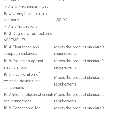
>10.2.6 Mechanical impact
10.2 Strength of materials
and parts
+50 °C
>10.2.7 Inscriptions
10.3 Degree of protection of
ASSEMBLIES
10.4 Clearances and
Meets the product standard´s
creepage distances
requirements.
10.5 Protection against
Meets the product standard´s
electric shock
requirements.
10.6 Incorporation of
Meets the product standard´s
switching devices and
requirements.
components
10.7 Internal electrical circuits
Meets the product standard´s
and connections
requirements.
10.8 Connections for
Meets the product standard´s