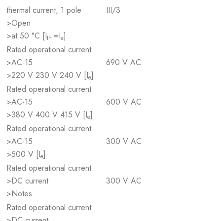
thermal current, 1 pole
III/3
>Open
>at 50 °C [I
=I
]
th
e
Rated operational current
>AC-15
690 V AC
>220 V 230 V 240 V [I
]
e
Rated operational current
>AC-15
600 V AC
>380 V 400 V 415 V [I
]
e
Rated operational current
>AC-15
300 V AC
>500 V [I
]
e
Rated operational current
>DC current
300 V AC
>Notes
Rated operational current
>DC current