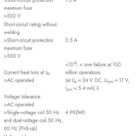
>Short-circuit protection
1.5 A
maximum fuse
>500 V
Short-circuit rating without
welding
>Short-circuit protection
0.5 A
maximum fuse
>500 V
-8
<10
, < one failure at 100
Current heat loss at I
million operations
th
>AC operated
(at U
= 24 V DC, U
= 17 V,
e
min
I
= 5.4 mA) λ
min
Voltage tolerance
>AC operated
>Single-voltage coil 50 Hz
4 PKZM0
and dual-voltage coil 50 Hz,
60 Hz [Pick-up]