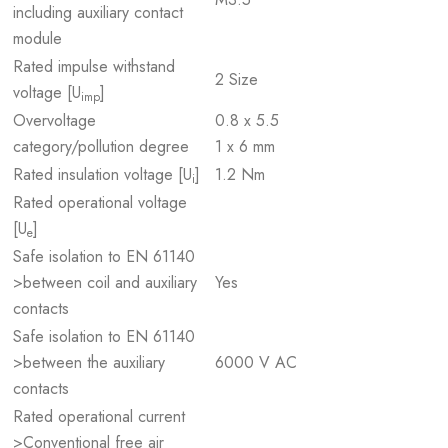
including auxiliary contact
module
Rated impulse withstand
2 Size
voltage [U
]
imp
Overvoltage
0.8 x 5.5
category/pollution degree
1 x 6 mm
Rated insulation voltage [U
]
1.2 Nm
i
Rated operational voltage
[U
]
e
Safe isolation to EN 61140
>between coil and auxiliary
Yes
contacts
Safe isolation to EN 61140
>between the auxiliary
6000 V AC
contacts
Rated operational current
>Conventional free air