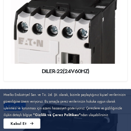
DILER-22(24V60HZ)
Mnelko Endüstriyel San. ve Tic. Ltd. Şti. olarak, bizimle paylaştığınız kişisel verilerinizin
güvenliğine önem veriyoruz. Bu amaçla çerez verilerinizin hukuka uygun olarak
Eaton
işlenmesi ve korunması için azami hassasiyeti gösteriyoruz. Çerezlere ve gizliliğinizle
ilişkin detaylı bilgiye
"Gizlilik ve Çerez Politikası"
ndan ulaşabilirsiniz.
Kabul Et