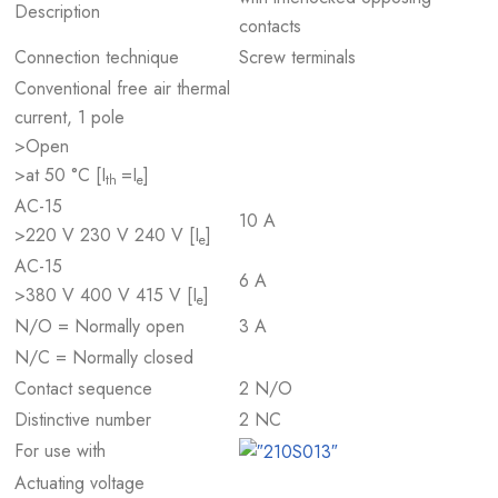
Description
contacts
Connection technique
Screw terminals
Conventional free air thermal
current, 1 pole
>Open
>at 50 °C [I
=I
]
th
e
AC-15
10 A
>220 V 230 V 240 V [I
]
e
AC-15
6 A
>380 V 400 V 415 V [I
]
e
N/O = Normally open
3 A
N/C = Normally closed
Contact sequence
2 N/O
Distinctive number
2 NC
For use with
Actuating voltage