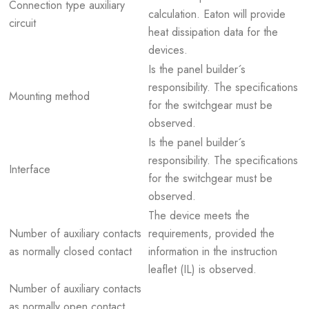
Connection type auxiliary
calculation. Eaton will provide
circuit
heat dissipation data for the
devices.
Is the panel builder´s
responsibility. The specifications
Mounting method
for the switchgear must be
observed.
Is the panel builder´s
responsibility. The specifications
Interface
for the switchgear must be
observed.
The device meets the
Number of auxiliary contacts
requirements, provided the
as normally closed contact
information in the instruction
leaflet (IL) is observed.
Number of auxiliary contacts
as normally open contact