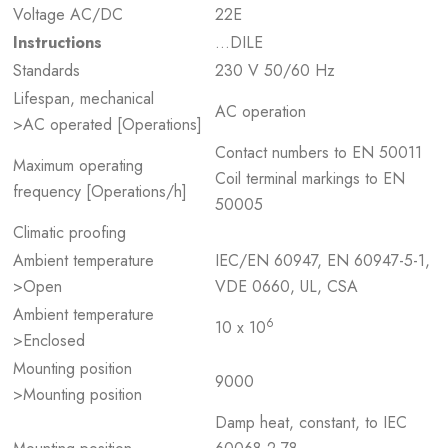
Voltage AC/DC
22E
Instructions
…DILE
Standards
230 V 50/60 Hz
Lifespan, mechanical
AC operation
>AC operated [Operations]
Contact numbers to EN 50011
Maximum operating
Coil terminal markings to EN
frequency [Operations/h]
50005
Climatic proofing
Ambient temperature
IEC/EN 60947, EN 60947-5-1,
>Open
VDE 0660, UL, CSA
Ambient temperature
6
10 x 10
>Enclosed
Mounting position
9000
>Mounting position
Damp heat, constant, to IEC