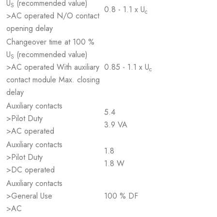
U
(recommended value)
S
0.8 - 1.1 x U
c
>AC operated N/O contact
opening delay
Changeover time at 100 %
U
(recommended value)
S
>AC operated With auxiliary
0.85 - 1.1 x U
c
contact module Max. closing
delay
Auxiliary contacts
5.4
>Pilot Duty
3.9 VA
>AC operated
Auxiliary contacts
1.8
>Pilot Duty
1.8 W
>DC operated
Auxiliary contacts
>General Use
100 % DF
>AC