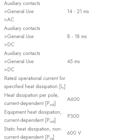
Auxiliary contacts
>General Use
14 - 21 ms
>AC
Auxiliary contacts
>General Use
8 - 18 ms
>DC
Auxiliary contacts
>General Use
45 ms
>DC
Rated operational current for
specified heat dissipation [I
]
n
Heat dissipation per pole,
A600
current-dependent [P
]
vid
Equipment heat dissipation,
P300
current-dependent [P
]
vid
Static heat dissipation, non-
600 V
current-dependent [P
]
vs