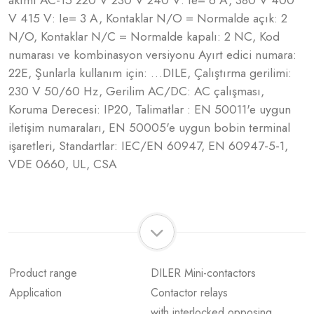
akımı AC-15 220 V 230 V 240 V: Ie= 6 A, 380 V 400
V 415 V: Ie= 3 A, Kontaklar N/O = Normalde açık: 2
N/O, Kontaklar N/C = Normalde kapalı: 2 NC, Kod
numarası ve kombinasyon versiyonu Ayırt edici numara:
22E, Şunlarla kullanım için: …DILE, Çalıştırma gerilimi:
230 V 50/60 Hz, Gerilim AC/DC: AC çalışması,
Koruma Derecesi: IP20, Talimatlar : EN 50011'e uygun
iletişim numaraları, EN 50005'e uygun bobin terminal
işaretleri, Standartlar: IEC/EN 60947, EN 60947-5-1,
VDE 0660, UL, CSA
Product range
DILER Mini-contactors
Application
Contactor relays
with interlocked opposing