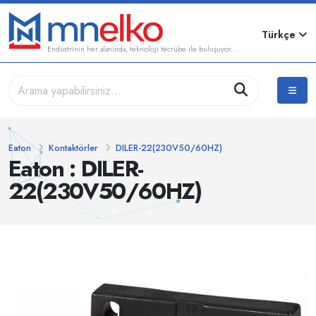
Türkçe
Endüstrinin her alanında, teknoloji tecrübe ile buluşuyor...
Eaton
Kontaktörler
DILER-22(230V50/60HZ)
Eaton : DILER-
22(230V50/60HZ)