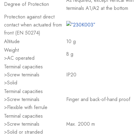
As required, except vertical with
Degree of Protection
terminals A1/A2 at the bottom
Protection against direct
contact when actuated from
front (EN 50274)
Altitude
10 g
Weight
8 g
>AC operated
Terminal capacities
>Screw terminals
IP20
>Solid
Terminal capacities
>Screw terminals
Finger and back-of-hand proof
>Flexible with ferrule
Terminal capacities
>Screw terminals
Max. 2000 m
>Solid or stranded