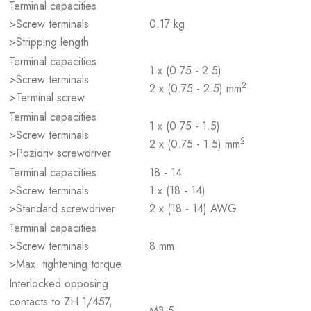
Terminal capacities
>Screw terminals
0.17 kg
>Stripping length
Terminal capacities
1 x (0.75 - 2.5)
>Screw terminals
2
2 x (0.75 - 2.5) mm
>Terminal screw
Terminal capacities
1 x (0.75 - 1.5)
>Screw terminals
2
2 x (0.75 - 1.5) mm
>Pozidriv screwdriver
Terminal capacities
18 - 14
>Screw terminals
1 x (18 - 14)
>Standard screwdriver
2 x (18 - 14) AWG
Terminal capacities
>Screw terminals
8 mm
>Max. tightening torque
Interlocked opposing
contacts to ZH 1/457,
M3.5