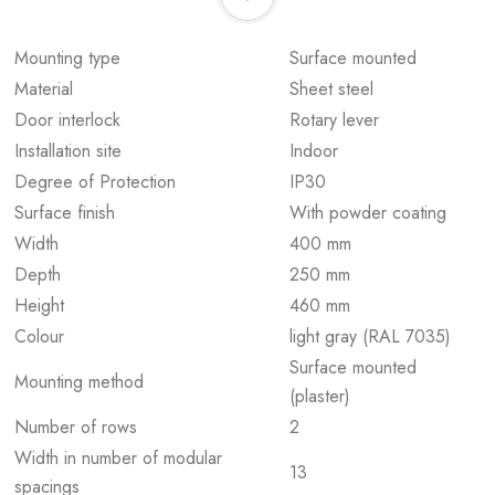
Mounting type
Surface mounted
Material
Sheet steel
Door interlock
Rotary lever
Installation site
Indoor
Degree of Protection
IP30
Surface finish
With powder coating
Width
400 mm
Depth
250 mm
Height
460 mm
Colour
light gray (RAL 7035)
Surface mounted
Mounting method
(plaster)
Number of rows
2
Width in number of modular
13
spacings