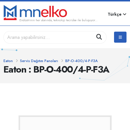
Türkçe
Endüstrinin her alanında, teknoloji tecrübe ile buluşuyor...
Eaton
Servis Dağıtım Panoları
BP-O-400/4-P-F3A
Eaton : BP-O-400/4-P-F3A