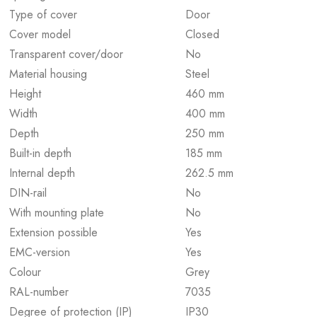
Type of cover
Door
Cover model
Closed
Transparent cover/door
No
Material housing
Steel
Height
460 mm
Width
400 mm
Depth
250 mm
Built-in depth
185 mm
Internal depth
262.5 mm
DIN-rail
No
With mounting plate
No
Extension possible
Yes
EMC-version
Yes
Colour
Grey
RAL-number
7035
Degree of protection (IP)
IP30