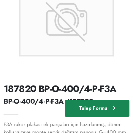
187820 BP-O-400/4-P-F3A
BP-O-400/4-P-F3A /187820
Talep Formu
F3A rakor plakası ek parçaları için hazırlanmış, döner
kollu yüzeye monte servis dağıtım panosu, G=400 mm,