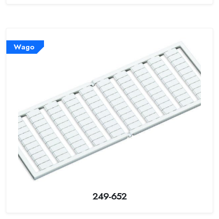
Wago
249-652