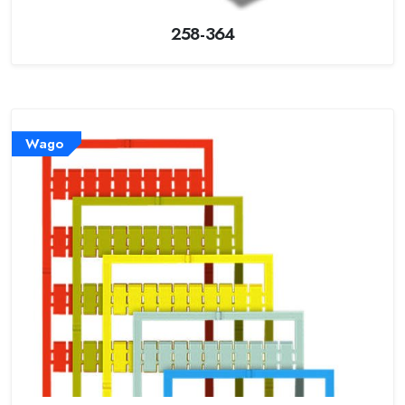
258-364
Wago