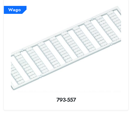
Wago
793-557