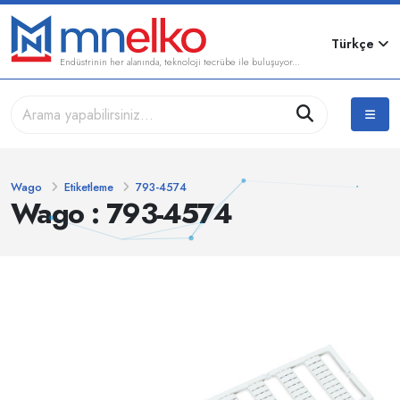
Türkçe
Endüstrinin her alanında, teknoloji tecrübe ile buluşuyor...
Wago
Etiketleme
793-4574
Wago : 793-4574