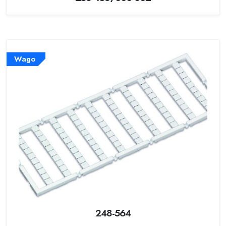
Wago
248-564