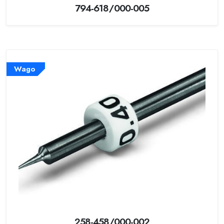
794-618/000-005
Wago
258-458/000-002