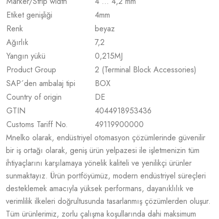
Marker/Strip width
4 … 4,2 mm
Etiket genişliği
4
mm
Renk
beyaz
Ağırlık
7,2
Yangın yükü
0,215
MJ
Product Group
2 (Terminal Block Accessories)
SAP´den ambalaj tipi
BOX
Country of origin
DE
GTIN
4044918953436
Customs Tariff No.
49119900000
Mnelko olarak, endüstriyel otomasyon çözümlerinde güvenilir
bir iş ortağı olarak, geniş ürün yelpazesi ile işletmenizin tüm
ihtiyaçlarını karşılamaya yönelik kaliteli ve yenilikçi ürünler
sunmaktayız. Ürün portföyümüz, modern endüstriyel süreçleri
desteklemek amacıyla yüksek performans, dayanıklılık ve
verimlilik ilkeleri doğrultusunda tasarlanmış çözümlerden oluşur.
Tüm ürünlerimiz, zorlu çalışma koşullarında dahi maksimum