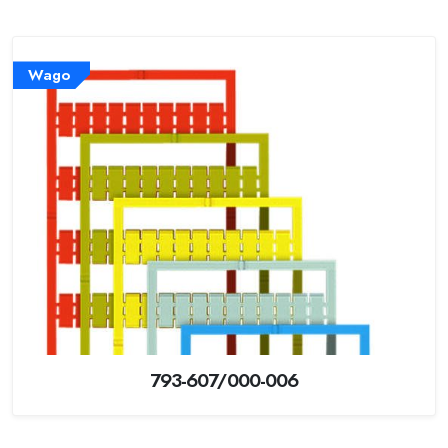
Wago
793-607/000-006