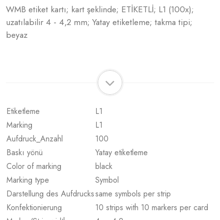
WMB etiket kartı; kart şeklinde; ETİKETLİ; L1 (100x);
uzatılabilir 4 - 4,2 mm; Yatay etiketleme; takma tipi;
beyaz
Etiketleme
L1
Marking
L1
Aufdruck_Anzahl
100
Baskı yönü
Yatay etiketleme
Color of marking
black
Marking type
Symbol
Darstellung des Aufdrucks
same symbols per strip
Konfektionierung
10 strips with 10 markers per card