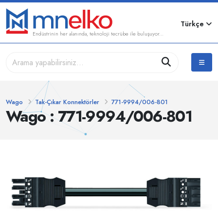
Türkçe
Endüstrinin her alanında, teknoloji tecrübe ile buluşuyor...
Wago
Tak-Çıkar Konnektörler
771-9994/006-801
Wago : 771-9994/006-801