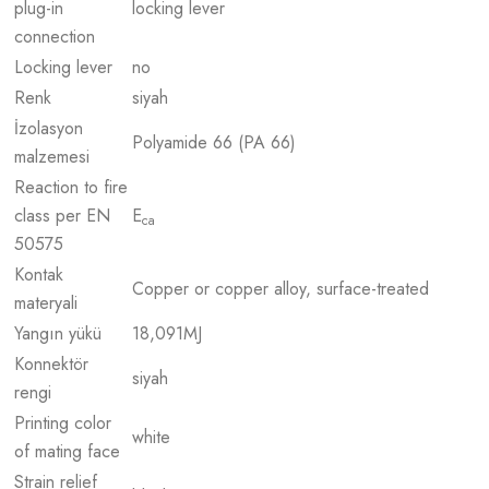
plug-in
locking lever
connection
Locking lever
no
Renk
siyah
İzolasyon
Polyamide 66 (PA 66)
malzemesi
Reaction to fire
class per EN
E
ca
50575
Kontak
Copper or copper alloy, surface-treated
materyali
Yangın yükü
18,091
MJ
Konnektör
siyah
rengi
Printing color
white
of mating face
Strain relief