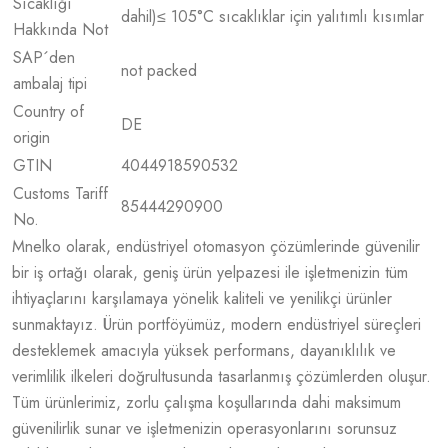
Sıcaklığı
dahil)≤ 105°C sıcaklıklar için yalıtımlı kısımlar
Hakkında Not
SAP´den
not packed
ambalaj tipi
Country of
DE
origin
GTIN
4044918590532
Customs Tariff
85444290900
No.
Mnelko olarak, endüstriyel otomasyon çözümlerinde güvenilir
bir iş ortağı olarak, geniş ürün yelpazesi ile işletmenizin tüm
ihtiyaçlarını karşılamaya yönelik kaliteli ve yenilikçi ürünler
sunmaktayız. Ürün portföyümüz, modern endüstriyel süreçleri
desteklemek amacıyla yüksek performans, dayanıklılık ve
verimlilik ilkeleri doğrultusunda tasarlanmış çözümlerden oluşur.
Tüm ürünlerimiz, zorlu çalışma koşullarında dahi maksimum
güvenilirlik sunar ve işletmenizin operasyonlarını sorunsuz