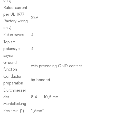
only)
Rated current
per UL 1977
23
A
(factory wiring
only)
Kutup sayısı
4
Toplam
potansiyel
4
sayısı
Ground
with preceding GND contact
function
Conductor
tip-bonded
preparation
Durchmesser
der
8,4 … 10,5 mm
Mantelleitung
Kesit min (1)
1,5
mm²