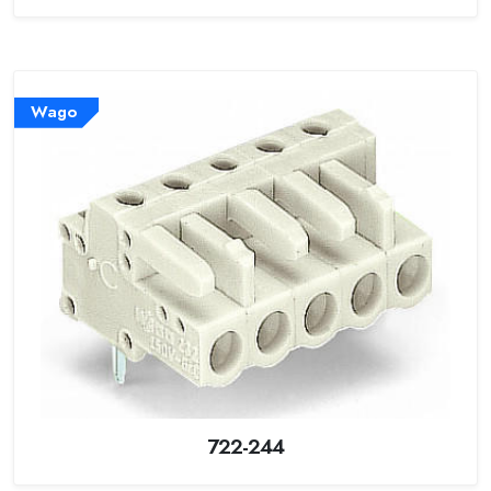
Wago
722-244