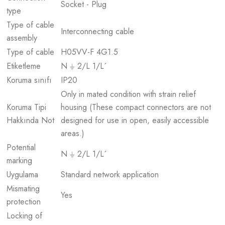
Socket - Plug
type
Type of cable
Interconnecting cable
assembly
Type of cable
H05VV-F 4G1.5
Etiketleme
N ⏚ 2/L 1/L´
Koruma sınıfı
IP20
Only in mated condition with strain relief
Koruma Tipi
housing (These compact connectors are not
Hakkında Not
designed for use in open, easily accessible
areas.)
Potential
N ⏚ 2/L 1/L´
marking
Uygulama
Standard network application
Mismating
Yes
protection
Locking of