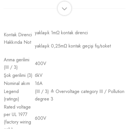
yaklaşık 1mΩ kontak direnci
Kontak Direnci
Hakkında Not
yaklaşık 0,25mΩ kontak geçişi fiş/soket
Anma gerilimi
400
V
(III / 3)
Şok gerilimi (3)
6
kV
Nominal akım
16
A
Legend
(III / 3) ≙ Overvoltage category III / Pollution
(ratings)
degree 3
Rated voltage
per UL 1977
600
V
(factory wiring