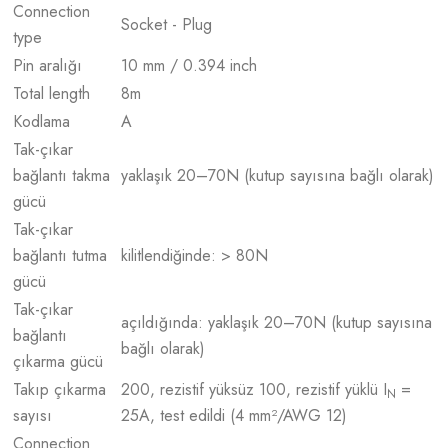
Connection
Socket - Plug
type
Pin aralığı
10 mm / 0.394 inch
Total length
8
m
Kodlama
A
Tak-çıkar
bağlantı takma
yaklaşık 20–70N (kutup sayısına bağlı olarak)
gücü
Tak-çıkar
bağlantı tutma
kilitlendiğinde: > 80N
gücü
Tak-çıkar
açıldığında: yaklaşık 20–70N (kutup sayısına
bağlantı
bağlı olarak)
çıkarma gücü
Takıp çıkarma
200, rezistif yüksüz 100, rezistif yüklü I
=
N
sayısı
25A, test edildi (4 mm²/AWG 12)
Connection