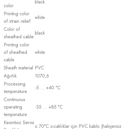
black
color
Printing color
white
of strain relief
Color of
black
sheathed cable
Printing color
of sheathed
white
cable
Sheath material
PVC
Ağırlık
1070,6
Processing
-5 … +40 °C
temperature
Continuous
operating
-35 … +85 °C
temperature
Kesintisiz Servis
≤ 70°C sıcaklıklar için PVC kablo (halojensiz