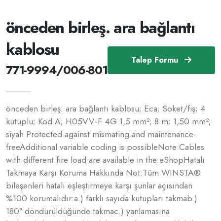
önceden birleş. ara bağlantı
kablosu
Talep Formu
771-9994/006-801
önceden birleş. ara bağlantı kablosu; Eca; Soket/fiş; 4
kutuplu; Kod A; H05VV-F 4G 1,5 mm²; 8 m; 1,50 mm²;
siyah Protected against mismating and maintenance-
freeAdditional variable coding is possibleNote: Cables
with different fire load are available in the eShopHatalı
Takmaya Karşı Koruma Hakkında Not:Tüm WINSTA®
bileşenleri hatalı eşleştirmeye karşı şunlar açısından
%100 korumalıdır:a.) farklı sayıda kutupları takmab.)
180° döndürüldüğünde takmac.) yanlamasına