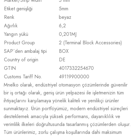
Marker/Strip width
5 mm
Etiket genişliği
5
mm
Renk
beyaz
Ağırlık
6,2
Yangın yükü
0,201
MJ
Product Group
2 (Terminal Block Accessories)
SAP´den ambalaj tipi
BOX
Country of origin
DE
GTIN
4017332254670
Customs Tariff No.
49119900000
Mnelko olarak, endüstriyel otomasyon çözümlerinde güvenilir
bir iş ortağı olarak, geniş ürün yelpazesi ile işletmenizin tüm
ihtiyaçlarını karşılamaya yönelik kaliteli ve yenilikçi ürünler
sunmaktayız. Ürün portföyümüz, modern endüstriyel süreçleri
desteklemek amacıyla yüksek performans, dayanıklılık ve
verimlilik ilkeleri doğrultusunda tasarlanmış çözümlerden oluşur.
Tüm ürünlerimiz, zorlu çalışma koşullarında dahi maksimum