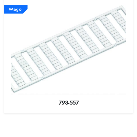
Wago
793-557