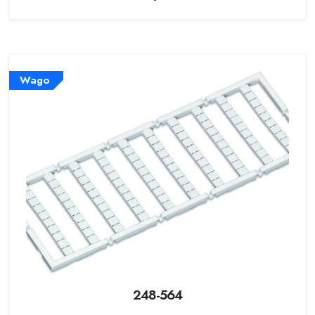
Wago
248-564