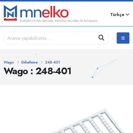
Türkçe
Endüstrinin her alanında, teknoloji tecrübe ile buluşuyor...
Wago
Etiketleme
248-401
Wago : 248-401