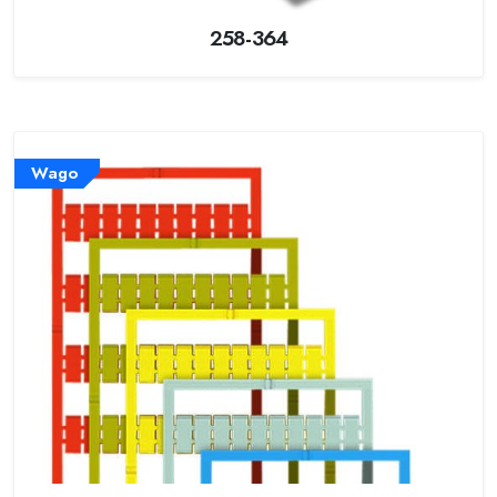
258-364
Wago