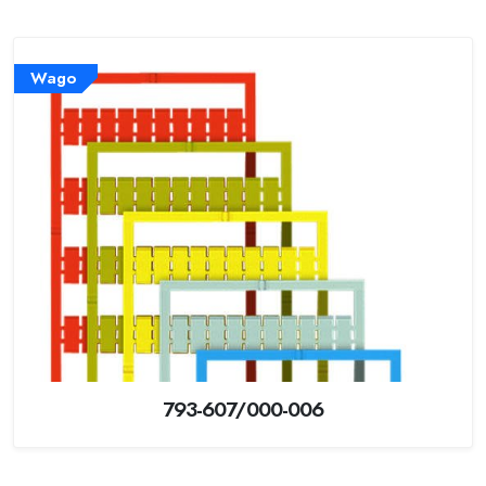
Wago
793-607/000-006