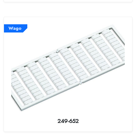
Wago
249-652