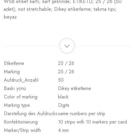
WSB etiket kartı; kart şeklinde; ETİKETLİ; 25 / 26 (50
adet); not stretchable; Dikey etiketleme; takma tipi;
beyaz
Etiketleme
25 / 26
Marking
25 / 26
Aufdruck_Anzahl
50
Baskı yönü
Dikey etiketleme
Color of marking
black
Marking type
Digits
Darstellung des Aufdrucks
same numbers per strip
Konfektionierung
10 strips with 10 markers per card
Marker/Strip width
4 mm