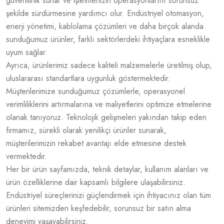
güvenilirlik sunar ve işletmenizin operasyonlarını sorunsuz
şekilde sürdürmesine yardımcı olur. Endüstriyel otomasyon,
enerji yönetimi, kablolama çözümleri ve daha birçok alanda
sunduğumuz ürünler, farklı sektörlerdeki ihtiyaçlara esneklikle
uyum sağlar.
Ayrıca, ürünlerimiz sadece kaliteli malzemelerle üretilmiş olup,
uluslararası standartlara uygunluk göstermektedir.
Müşterilerimize sunduğumuz çözümlerle, operasyonel
verimliliklerini artırmalarına ve maliyetlerini optimize etmelerine
olanak tanıyoruz. Teknolojik gelişmeleri yakından takip eden
firmamız, sürekli olarak yenilikçi ürünler sunarak,
müşterilerimizin rekabet avantajı elde etmesine destek
vermektedir.
Her bir ürün sayfamızda, teknik detaylar, kullanım alanları ve
ürün özelliklerine dair kapsamlı bilgilere ulaşabilirsiniz.
Endüstriyel süreçlerinizi güçlendirmek için ihtiyacınız olan tüm
ürünleri sitemizden keşfedebilir, sorunsuz bir satın alma
deneyimi yaşayabilirsiniz.