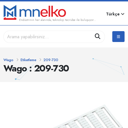
Türkçe
Endüstrinin her alanında, teknoloji tecrübe ile buluşuyor...
Wago
Etiketleme
209-730
Wago : 209-730