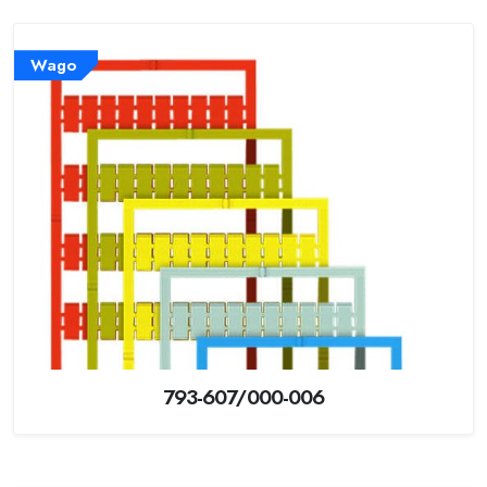
Wago
793-607/000-006