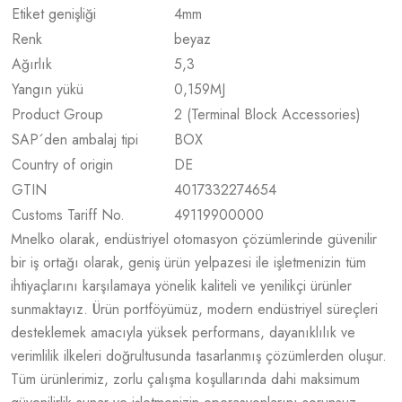
Etiket genişliği
4
mm
Renk
beyaz
Ağırlık
5,3
Yangın yükü
0,159
MJ
Product Group
2 (Terminal Block Accessories)
SAP´den ambalaj tipi
BOX
Country of origin
DE
GTIN
4017332274654
Customs Tariff No.
49119900000
Mnelko olarak, endüstriyel otomasyon çözümlerinde güvenilir
bir iş ortağı olarak, geniş ürün yelpazesi ile işletmenizin tüm
ihtiyaçlarını karşılamaya yönelik kaliteli ve yenilikçi ürünler
sunmaktayız. Ürün portföyümüz, modern endüstriyel süreçleri
desteklemek amacıyla yüksek performans, dayanıklılık ve
verimlilik ilkeleri doğrultusunda tasarlanmış çözümlerden oluşur.
Tüm ürünlerimiz, zorlu çalışma koşullarında dahi maksimum