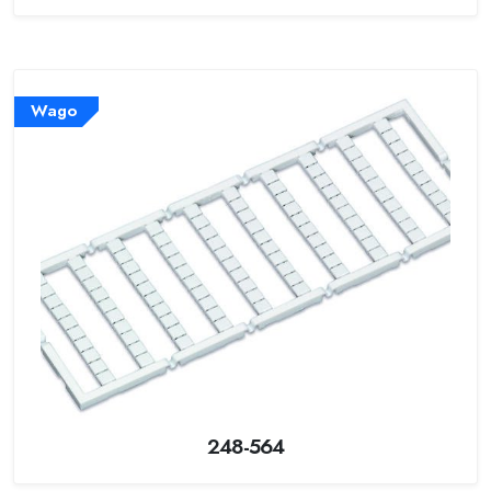
Wago
248-564