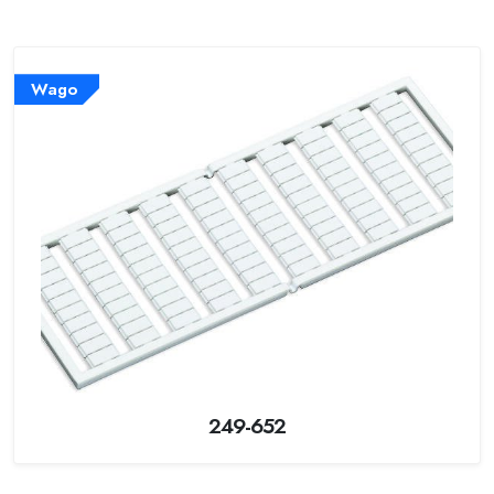
Wago
249-652