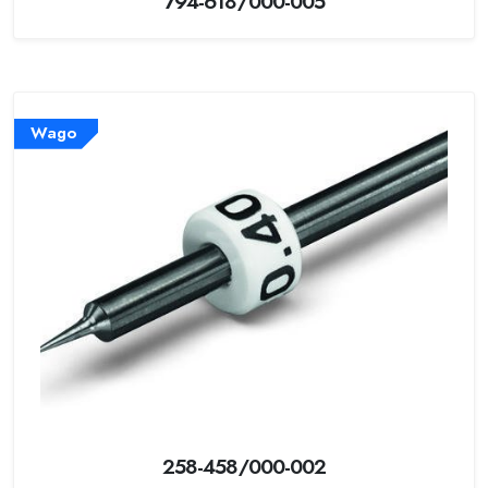
794-618/000-005
Wago
258-458/000-002