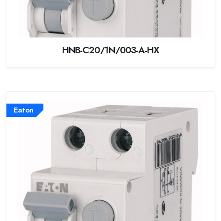
HNB-C20/1N/003-A-HX
Eaton