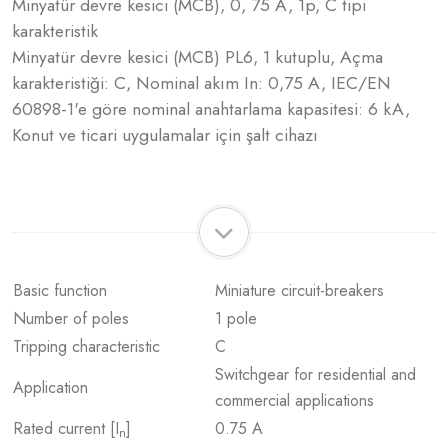
Minyatür devre kesici (MCB), 0, 75 A, 1p, C tipi
karakteristik
Minyatür devre kesici (MCB) PL6, 1 kutuplu, Açma
karakteristiği: C, Nominal akım In: 0,75 A, IEC/EN
60898-1'e göre nominal anahtarlama kapasitesi: 6 kA,
Konut ve ticari uygulamalar için şalt cihazı
Basic function
Miniature circuit-breakers
Number of poles
1 pole
Tripping characteristic
C
Switchgear for residential and
Application
commercial applications
Rated current [I
]
0.75 A
n