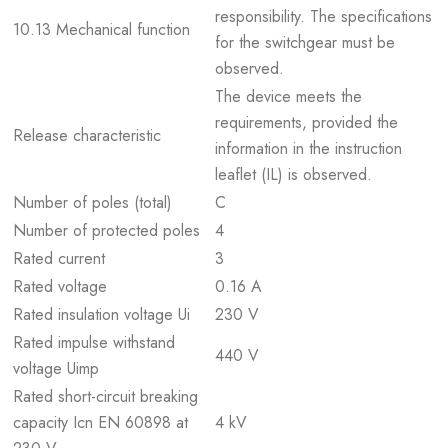
responsibility. The specifications
10.13 Mechanical function
for the switchgear must be
observed.
The device meets the
requirements, provided the
Release characteristic
information in the instruction
leaflet (IL) is observed.
Number of poles (total)
C
Number of protected poles
4
Rated current
3
Rated voltage
0.16 A
Rated insulation voltage Ui
230 V
Rated impulse withstand
440 V
voltage Uimp
Rated short-circuit breaking
capacity Icn EN 60898 at
4 kV