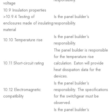
voltage
10.9 Insulation properties
>10.9.4 Testing of
Is the panel builder´s
enclosures made of insulating
responsibility.
material
Is the panel builder´s
10.10 Temperature rise
responsibility.
The panel builder is responsible
for the temperature rise
10.11 Short-circuit rating
calculation. Eaton will provide
heat dissipation data for the
devices.
Is the panel builder´s
10.12 Electromagnetic
responsibility. The specifications
compatibility
for the switchgear must be
observed.
Is the panel builder´s