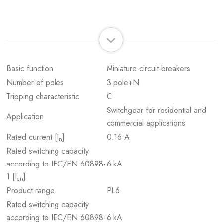
Basic function
Miniature circuit-breakers
Number of poles
3 pole+N
Tripping characteristic
C
Switchgear for residential and
Application
commercial applications
Rated current [I
]
0.16 A
n
Rated switching capacity
according to IEC/EN 60898-
6 kA
1 [I
]
cn
Product range
PL6
Rated switching capacity
according to IEC/EN 60898-
6 kA