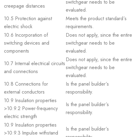
switchgear needs to be
creepage distances
evaluated.
10.5 Protection against
Meets the product standard´s
electric shock
requirements.
10.6 Incorporation of
Does not apply, since the entire
switching devices and
switchgear needs to be
components
evaluated.
Does not apply, since the entire
10.7 Internal electrical circuits
switchgear needs to be
and connections
evaluated.
10.8 Connections for
Is the panel builder´s
external conductors
responsibility.
10.9 Insulation properties
Is the panel builder´s
>10.9.2 Power-frequency
responsibility.
electric strength
10.9 Insulation properties
Is the panel builder´s
>10.9.3 Impulse withstand
responsibility.