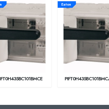
n
Eaton
IFT0H435BC101BMCE
PIFT0H435BC101BMC