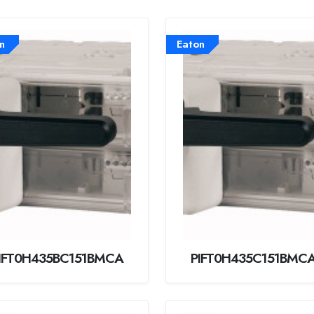
n
Eaton
IFT0H435BC151BMCA
PIFT0H435C151BMC