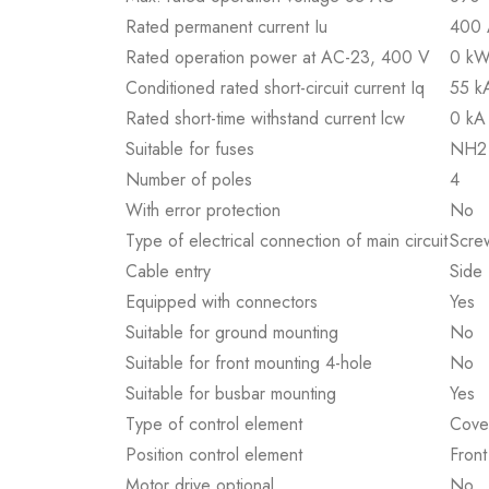
Rated permanent current Iu
400 
Rated operation power at AC-23, 400 V
0 k
Conditioned rated short-circuit current Iq
55 k
Rated short-time withstand current lcw
0 kA
Suitable for fuses
NH2
Number of poles
4
With error protection
No
Type of electrical connection of main circuit
Scre
Cable entry
Side
Equipped with connectors
Yes
Suitable for ground mounting
No
Suitable for front mounting 4-hole
No
Suitable for busbar mounting
Yes
Type of control element
Cover
Position control element
Front
Motor drive optional
No