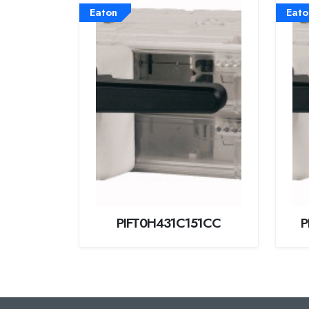
Eaton
Eato
PIFT0H431C151CC
P