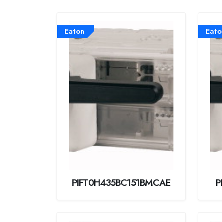
Eaton
Eato
PIFT0H435BC151BMCAE
P