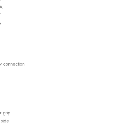
A
W
A
w connection
 grip
 side