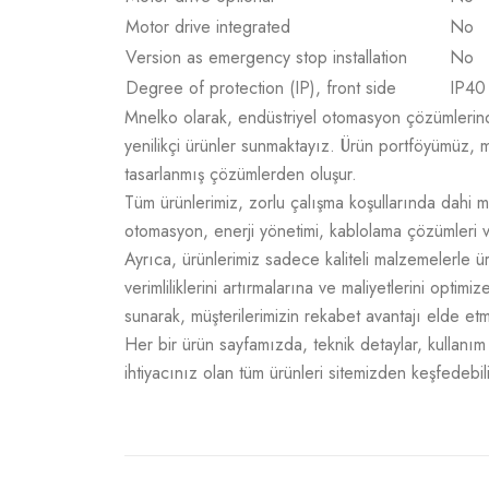
Motor drive integrated
No
Version as emergency stop installation
No
Degree of protection (IP), front side
IP40
Mnelko olarak, endüstriyel otomasyon çözümlerinde g
yenilikçi ürünler sunmaktayız. Ürün portföyümüz, m
tasarlanmış çözümlerden oluşur.
Tüm ürünlerimiz, zorlu çalışma koşullarında dahi m
otomasyon, enerji yönetimi, kablolama çözümleri v
Ayrıca, ürünlerimiz sadece kaliteli malzemelerle 
verimliliklerini artırmalarına ve maliyetlerini opti
sunarak, müşterilerimizin rekabet avantajı elde e
Her bir ürün sayfamızda, teknik detaylar, kullanım a
ihtiyacınız olan tüm ürünleri sitemizden keşfedebili