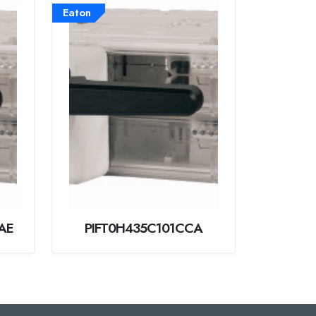
Eaton
AE
PIFT0H435C101CCA