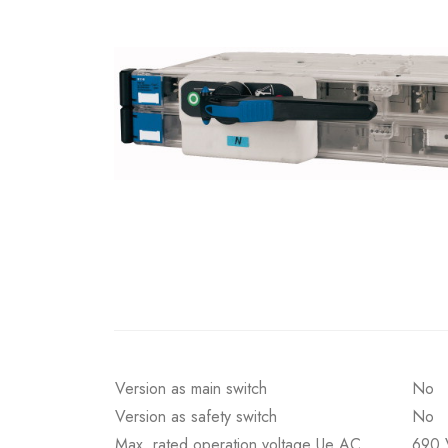
Version as main switch
No
Version as safety switch
No
Max. rated operation voltage Ue AC
690 