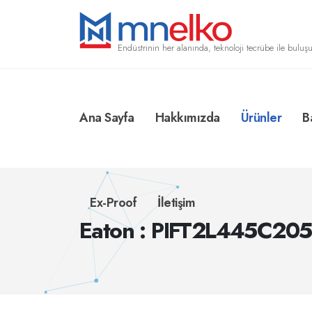
Endüstrinin her alanında, teknoloji tecrübe ile buluşu
Ana Sayfa
Hakkımızda
Ürünler
B
Ex-Proof
İletişim
Eaton : PIFT2L445C2