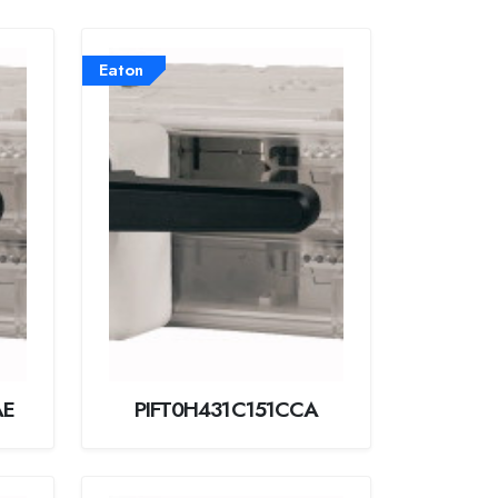
Eaton
AE
PIFT0H431C151CCA