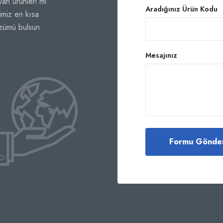
an ürünleri mi
Aradığınız Ürün Kodu
imiz en kısa
özümü bulsun.
Mesajınız