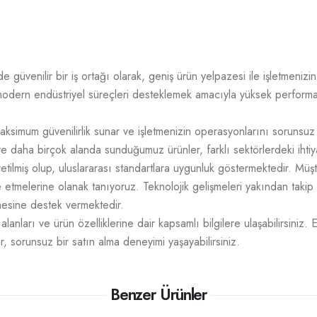
üvenilir bir iş ortağı olarak, geniş ürün yelpazesi ile işletmenizin t
odern endüstriyel süreçleri desteklemek amacıyla yüksek performans,
aksimum güvenilirlik sunar ve işletmenizin operasyonlarını sorunsuz
e daha birçok alanda sunduğumuz ürünler, farklı sektörlerdeki ihtiy
üretilmiş olup, uluslararası standartlara uygunluk göstermektedir. M
mize etmelerine olanak tanıyoruz. Teknolojik gelişmeleri yakından takip
tmesine destek vermektedir.
lanları ve ürün özelliklerine dair kapsamlı bilgilere ulaşabilirsiniz. 
r, sorunsuz bir satın alma deneyimi yaşayabilirsiniz.
Benzer Ürünler