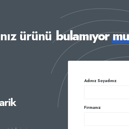
ınız ürünü
bulamıyor m
Adınız Soyadınız
arik
Firmanız