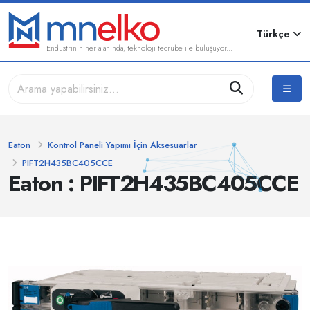
Türkçe
Endüstrinin her alanında, teknoloji tecrübe ile buluşuyor...
Eaton
Kontrol Paneli Yapımı İçin Aksesuarlar
PIFT2H435BC405CCE
Eaton : PIFT2H435BC405CCE