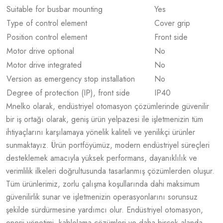
Suitable for busbar mounting
Yes
Type of control element
Cover grip
Position control element
Front side
Motor drive optional
No
Motor drive integrated
No
Version as emergency stop installation
No
Degree of protection (IP), front side
IP40
Mnelko olarak, endüstriyel otomasyon çözümlerinde güvenilir
bir iş ortağı olarak, geniş ürün yelpazesi ile işletmenizin tüm
ihtiyaçlarını karşılamaya yönelik kaliteli ve yenilikçi ürünler
sunmaktayız. Ürün portföyümüz, modern endüstriyel süreçleri
desteklemek amacıyla yüksek performans, dayanıklılık ve
verimlilik ilkeleri doğrultusunda tasarlanmış çözümlerden oluşur.
Tüm ürünlerimiz, zorlu çalışma koşullarında dahi maksimum
güvenilirlik sunar ve işletmenizin operasyonlarını sorunsuz
şekilde sürdürmesine yardımcı olur. Endüstriyel otomasyon,
enerji yönetimi, kablolama çözümleri ve daha birçok alanda