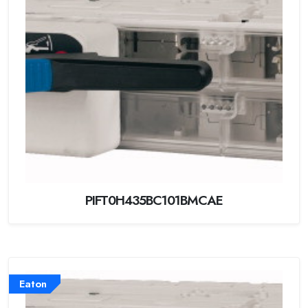
PIFT0H435BC101BMCAE
Eaton