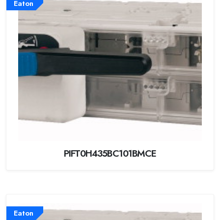
Eaton
PIFT0H435BC101BMCE
Eaton