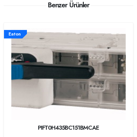
Benzer Ürünler
Eaton
PIFT0H435BC151BMCAE