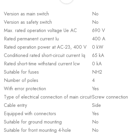
Version as main switch
No
Version as safety switch
No
Max. rated operation voltage Ue AC
690 V
Rated permanent current Iu
400 A
Rated operation power at AC-23, 400 V
0 kW
Conditioned rated short-circuit current Iq
65 kA
Rated short-time withstand current lcw
0 kA
Suitable for fuses
NH2
Number of poles
4
With error protection
Yes
Type of electrical connection of main circuit
Screw connection
Cable entry
Side
Equipped with connectors
Yes
Suitable for ground mounting
No
Suitable for front mounting 4-hole
No