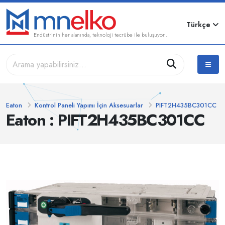
Türkçe
Endüstrinin her alanında, teknoloji tecrübe ile buluşuyor...
Eaton
Kontrol Paneli Yapımı İçin Aksesuarlar
PIFT2H435BC301CC
Eaton : PIFT2H435BC301CC