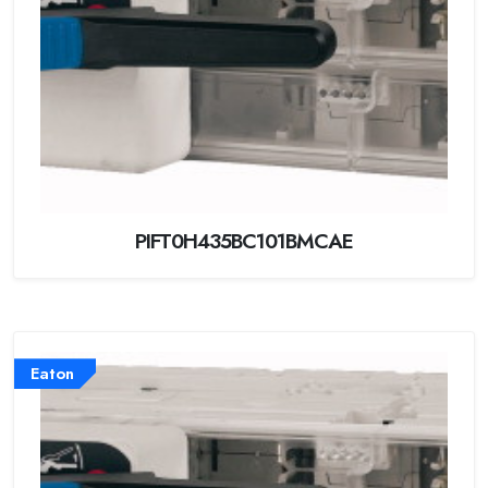
PIFT0H435BC101BMCAE
Eaton