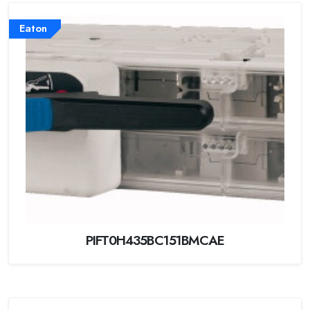
Eaton
PIFT0H435BC151BMCAE