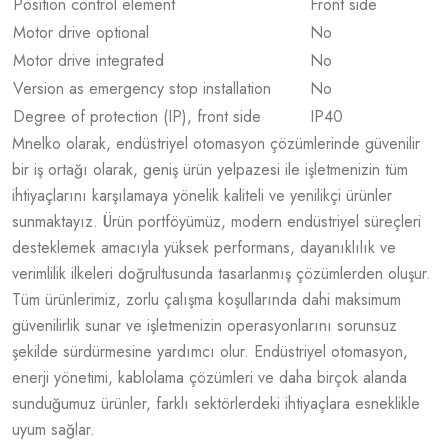
Position control element
Front side
Motor drive optional
No
Motor drive integrated
No
Version as emergency stop installation
No
Degree of protection (IP), front side
IP40
Mnelko olarak, endüstriyel otomasyon çözümlerinde güvenilir
bir iş ortağı olarak, geniş ürün yelpazesi ile işletmenizin tüm
ihtiyaçlarını karşılamaya yönelik kaliteli ve yenilikçi ürünler
sunmaktayız. Ürün portföyümüz, modern endüstriyel süreçleri
desteklemek amacıyla yüksek performans, dayanıklılık ve
verimlilik ilkeleri doğrultusunda tasarlanmış çözümlerden oluşur.
Tüm ürünlerimiz, zorlu çalışma koşullarında dahi maksimum
güvenilirlik sunar ve işletmenizin operasyonlarını sorunsuz
şekilde sürdürmesine yardımcı olur. Endüstriyel otomasyon,
enerji yönetimi, kablolama çözümleri ve daha birçok alanda
sunduğumuz ürünler, farklı sektörlerdeki ihtiyaçlara esneklikle
uyum sağlar.