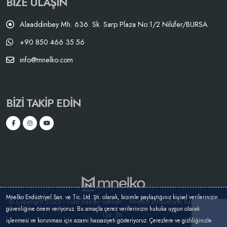
BIZE ULAŞIN
Alaaddinbey Mh. 636. Sk. Sarp Plaza No:1/2 Nilüfer/BURSA
+90 850 466 35 56
info@mnelko.com
BIZI TAKIP EDIN
Mnelko Endüstriyel San. ve Tic. Ltd. Şti. olarak, bizimle paylaştığınız kişisel verilerinizin
© Copyright 2025 - Tüm hakları saklıdır. - Mnelko Endüstriyel San. ve Tic.
güvenliğine önem veriyoruz. Bu amaçla çerez verilerinizin hukuka uygun olarak
Ltd. Şti.
işlenmesi ve korunması için azami hassasiyeti gösteriyoruz. Çerezlere ve gizliliğinizle