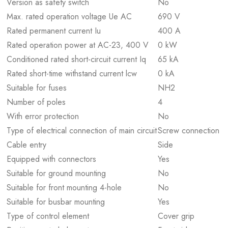
Version as safety switch
No
Max. rated operation voltage Ue AC
690 V
Rated permanent current Iu
400 A
Rated operation power at AC-23, 400 V
0 kW
Conditioned rated short-circuit current Iq
65 kA
Rated short-time withstand current lcw
0 kA
Suitable for fuses
NH2
Number of poles
4
With error protection
No
Type of electrical connection of main circuit
Screw connection
Cable entry
Side
Equipped with connectors
Yes
Suitable for ground mounting
No
Suitable for front mounting 4-hole
No
Suitable for busbar mounting
Yes
Type of control element
Cover grip