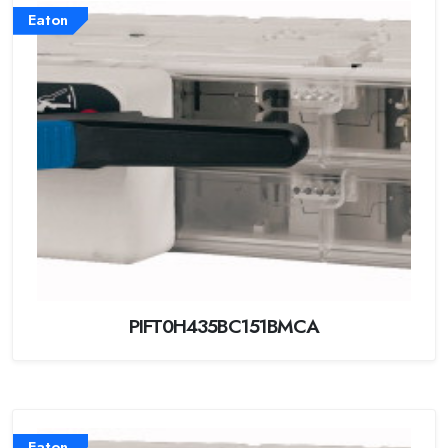
Eaton
PIFT0H435BC151BMCA
Eaton