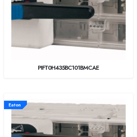
PIFT0H435BC101BMCAE
Eaton