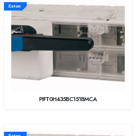
Eaton
PIFT0H435BC151BMCA
Eaton