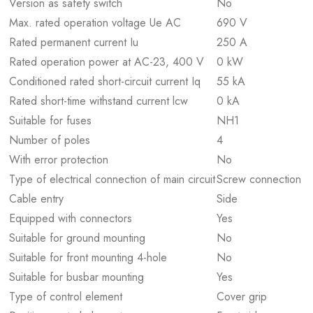
Version as safety switch
No
Max. rated operation voltage Ue AC
690 V
Rated permanent current Iu
250 A
Rated operation power at AC-23, 400 V
0 kW
Conditioned rated short-circuit current Iq
55 kA
Rated short-time withstand current lcw
0 kA
Suitable for fuses
NH1
Number of poles
4
With error protection
No
Type of electrical connection of main circuit
Screw connection
Cable entry
Side
Equipped with connectors
Yes
Suitable for ground mounting
No
Suitable for front mounting 4-hole
No
Suitable for busbar mounting
Yes
Type of control element
Cover grip