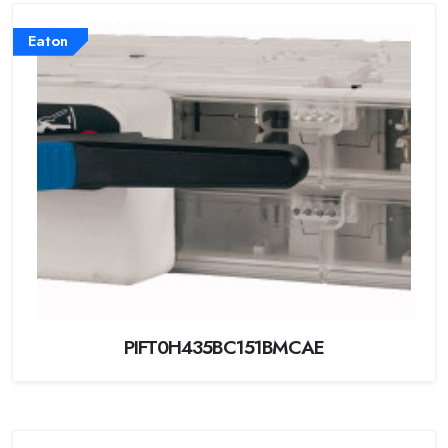
Eaton
PIFT0H435BC151BMCAE