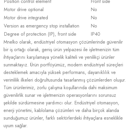
Position control element
Front side
Motor drive optional
No
Motor drive integrated
No
Version as emergency stop installation
No
Degree of protection (IP), front side
IP40
Mnelko olarak, endüstriyel otomasyon çözümlerinde güvenilir
bir iş ortağı olarak, geniş ürün yelpazesi ile işletmenizin tüm
ihtiyaçlarını karşılamaya yönelik kaliteli ve yenilikçi ürünler
sunmaktayız. Ürün portföyümüz, modern endüstriyel süreçleri
desteklemek amacıyla yüksek performans, dayanıklılık ve
verimlilik ilkeleri doğrultusunda tasarlanmış çözümlerden oluşur.
Tüm ürünlerimiz, zorlu çalışma koşullarında dahi maksimum
güvenilirlik sunar ve işletmenizin operasyonlarını sorunsuz
şekilde sürdürmesine yardımcı olur. Endüstriyel otomasyon,
enerji yönetimi, kablolama çözümleri ve daha birçok alanda
sunduğumuz ürünler, farklı sektörlerdeki ihtiyaçlara esneklikle
uyum sağlar.