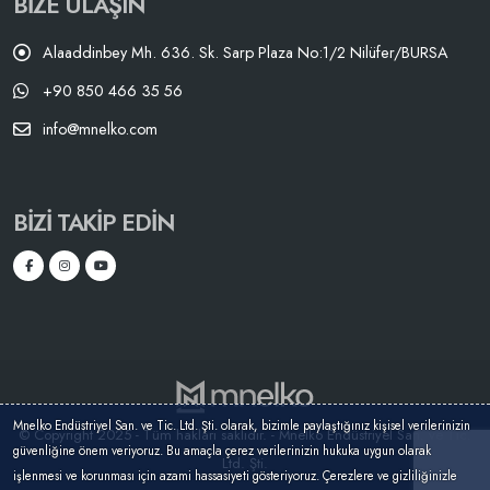
BIZE ULAŞIN
Alaaddinbey Mh. 636. Sk. Sarp Plaza No:1/2 Nilüfer/BURSA
+90 850 466 35 56
info@mnelko.com
BIZI TAKIP EDIN
Mnelko Endüstriyel San. ve Tic. Ltd. Şti. olarak, bizimle paylaştığınız kişisel verilerinizin
© Copyright 2025 - Tüm hakları saklıdır. - Mnelko Endüstriyel San. ve Tic.
güvenliğine önem veriyoruz. Bu amaçla çerez verilerinizin hukuka uygun olarak
Ltd. Şti.
işlenmesi ve korunması için azami hassasiyeti gösteriyoruz. Çerezlere ve gizliliğinizle