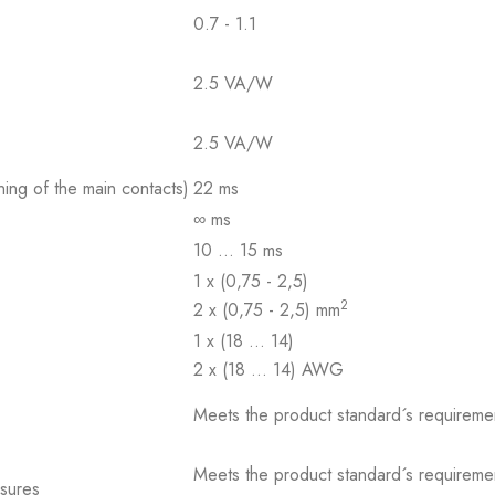
0.7 - 1.1
2.5 VA/W
2.5 VA/W
ing of the main contacts)
22 ms
∞ ms
10 … 15 ms
1 x (0,75 - 2,5)
2
2 x (0,75 - 2,5) mm
1 x (18 … 14)
2 x (18 … 14) AWG
Meets the product standard´s requireme
Meets the product standard´s requireme
osures