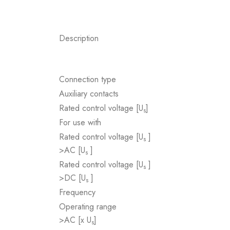
Description
Connection type
Auxiliary contacts
Rated control voltage [U
]
s
For use with
Rated control voltage [U
]
s
>AC [U
]
s
Rated control voltage [U
]
s
>DC [U
]
s
Frequency
Operating range
>AC [x U
]
s