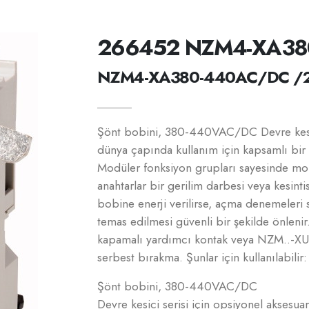
266452 NZM4-XA38
NZM4-XA380-440AC/DC /
Şönt bobini, 380-440VAC/DC Devre kesici
dünya çapında kullanım için kapsamlı bir
Modüler fonksiyon grupları sayesinde mon
anahtarlar bir gerilim darbesi veya kesinti
bobine enerji verilirse, açma denemeleri s
temas edilmesi güvenli bir şekilde önleni
kapamalı yardımcı kontak veya NZM..-XU i
serbest bırakma. Şunlar için kullanılabi
Şönt bobini, 380-440VAC/DC
Devre kesici serisi için opsiyonel aksesu