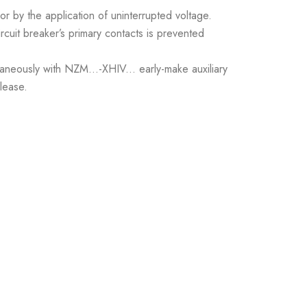
or by the application of uninterrupted voltage.
 circuit breaker’s primary contacts is prevented
taneously with NZM...-XHIV... early-make auxiliary
lease.