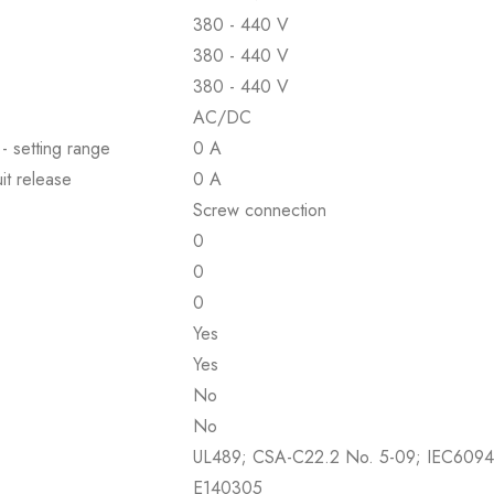
380 - 440 V
380 - 440 V
380 - 440 V
AC/DC
 - setting range
0 A
it release
0 A
Screw connection
0
0
0
Yes
Yes
No
No
UL489; CSA-C22.2 No. 5-09; IEC60947
E140305