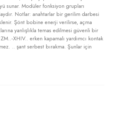
yü sunar. Modüler fonksiyon grupları
ydır. Notlar: anahtarlar bir gerilim darbesi
klenir. Şönt bobine enerji verilirse, açma
arına yanlışlıkla temas edilmesi güvenli bir
 NZM..-XHIV.. erken kapamalı yardımcı kontak
ez. .. şant serbest bırakma. Şunlar için