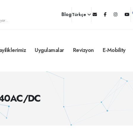
Blog
Türkçe
yor...
ayiliklerimiz
Uygulamalar
Revizyon
E-Mobility
440AC/DC