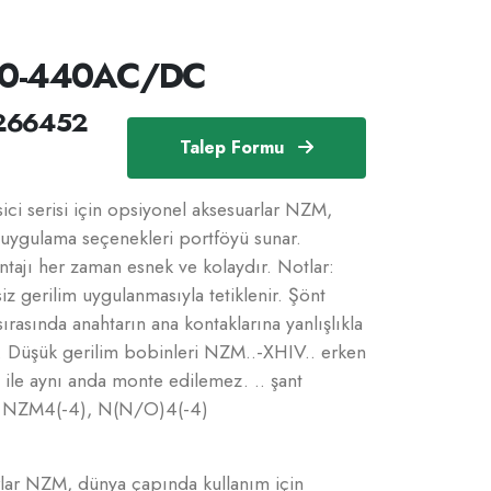
0-440AC/DC
266452
Talep Formu
 serisi için opsiyonel aksesuarlar NZM,
 uygulama seçenekleri portföyü sunar.
tajı her zaman esnek ve kolaydır. Notlar:
siz gerilim uygulanmasıyla tetiklenir. Şönt
ırasında anahtarın ana kontaklarına yanlışlıkla
r. Düşük gerilim bobinleri NZM..-XHIV.. erken
le aynı anda monte edilemez. .. şant
lir: NZM4(-4), N(N/O)4(-4)
arlar NZM, dünya çapında kullanım için