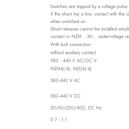
Switches are tripped by a voltage pulse 
If the shunt trip is live, contact with the
when switched on.
Shunt releases cannot be installed simul
contact or NZM...-XU... undervoltage re
With bolt connection
without auxiliary contact
380 - 440 V AC/DC V
NZM4(-4), N(S)4(-4)
380-440 V AC
380-440 V DC
50/60/200/400, DC Hz
0.7 - 1.1