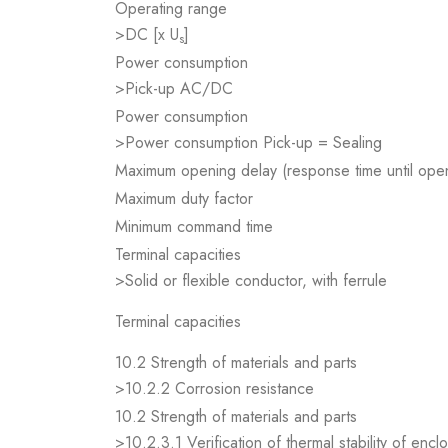
Operating range
>DC [x U
]
s
Power consumption
>Pick-up AC/DC
Power consumption
>Power consumption Pick-up = Sealing
Maximum opening delay (response time until open
Maximum duty factor
Minimum command time
Terminal capacities
>Solid or flexible conductor, with ferrule
Terminal capacities
10.2 Strength of materials and parts
>10.2.2 Corrosion resistance
10.2 Strength of materials and parts
>10.2.3.1 Verification of thermal stability of encl