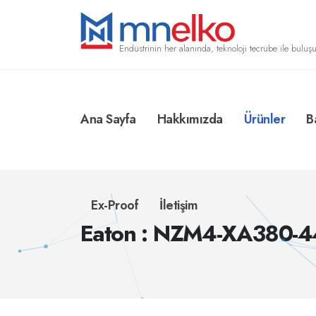
Endüstrinin her alanında, teknoloji tecrübe ile buluşu
Ana Sayfa
Hakkımızda
Ürünler
B
Ex-Proof
İletişim
Eaton : NZM4-XA380-