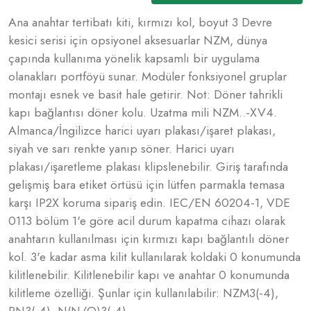
Ana anahtar tertibatı kiti, kırmızı kol, boyut 3 Devre
kesici serisi için opsiyonel aksesuarlar NZM, dünya
çapında kullanıma yönelik kapsamlı bir uygulama
olanakları portföyü sunar. Modüler fonksiyonel gruplar
montajı esnek ve basit hale getirir. Not: Döner tahrikli
kapı bağlantısı döner kolu. Uzatma mili NZM..-XV4.
Almanca/İngilizce harici uyarı plakası/işaret plakası,
siyah ve sarı renkte yanıp söner. Harici uyarı
plakası/işaretleme plakası klipslenebilir. Giriş tarafında
gelişmiş bara etiket örtüsü için lütfen parmakla temasa
karşı IP2X koruma sipariş edin. IEC/EN 60204-1, VDE
0113 bölüm 1'e göre acil durum kapatma cihazı olarak
anahtarın kullanılması için kırmızı kapı bağlantılı döner
kol. 3'e kadar asma kilit kullanılarak koldaki 0 konumunda
kilitlenebilir. Kilitlenebilir kapı ve anahtar 0 konumunda
kilitleme özelliği. Şunlar için kullanılabilir: NZM3(-4),
PN3(-4), N(N/O)3(-4)