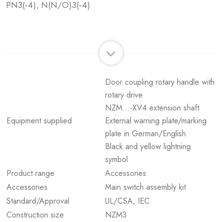
PN3(-4), N(N/O)3(-4)
Door coupling rotary handle with
rotary drive
NZM...-XV4 extension shaft
Equipment supplied
External warning plate/marking
plate in German/English
Black and yellow lightning
symbol
Product range
Accessories
Accessories
Main switch assembly kit
Standard/Approval
UL/CSA, IEC
Construction size
NZM3