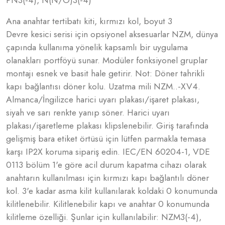
Ana anahtar tertibatı kiti, kırmızı kol, boyut 3
Devre kesici serisi için opsiyonel aksesuarlar NZM, dünya
çapında kullanıma yönelik kapsamlı bir uygulama
olanakları portföyü sunar. Modüler fonksiyonel gruplar
montajı esnek ve basit hale getirir. Not: Döner tahrikli
kapı bağlantısı döner kolu. Uzatma mili NZM..-XV4.
Almanca/İngilizce harici uyarı plakası/işaret plakası,
siyah ve sarı renkte yanıp söner. Harici uyarı
plakası/işaretleme plakası klipslenebilir. Giriş tarafında
gelişmiş bara etiket örtüsü için lütfen parmakla temasa
karşı IP2X koruma sipariş edin. IEC/EN 60204-1, VDE
0113 bölüm 1'e göre acil durum kapatma cihazı olarak
anahtarın kullanılması için kırmızı kapı bağlantılı döner
kol. 3'e kadar asma kilit kullanılarak koldaki 0 konumunda
kilitlenebilir. Kilitlenebilir kapı ve anahtar 0 konumunda
kilitleme özelliği. Şunlar için kullanılabilir: NZM3(-4),