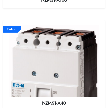
Eaton
NZMS1-A40