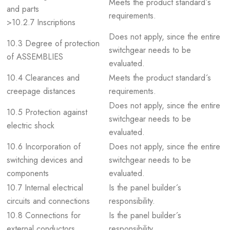
Meets the product standard´s
and parts
requirements.
>10.2.7 Inscriptions
Does not apply, since the entire
10.3 Degree of protection
switchgear needs to be
of ASSEMBLIES
evaluated.
10.4 Clearances and
Meets the product standard´s
creepage distances
requirements.
Does not apply, since the entire
10.5 Protection against
switchgear needs to be
electric shock
evaluated.
10.6 Incorporation of
Does not apply, since the entire
switching devices and
switchgear needs to be
components
evaluated.
10.7 Internal electrical
Is the panel builder´s
circuits and connections
responsibility.
10.8 Connections for
Is the panel builder´s
external conductors
responsibility.