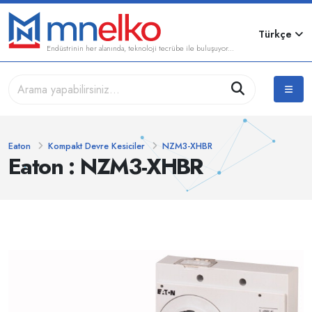
Türkçe
Endüstrinin her alanında, teknoloji tecrübe ile buluşuyor...
Eaton
Kompakt Devre Kesiciler
NZM3-XHBR
Eaton : NZM3-XHBR