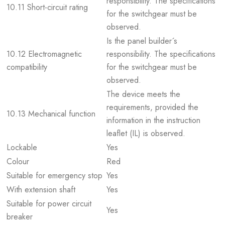
responsibility. The specifications
10.11 Short-circuit rating
for the switchgear must be
observed.
Is the panel builder´s
10.12 Electromagnetic
responsibility. The specifications
compatibility
for the switchgear must be
observed.
The device meets the
requirements, provided the
10.13 Mechanical function
information in the instruction
leaflet (IL) is observed.
Lockable
Yes
Colour
Red
Suitable for emergency stop
Yes
With extension shaft
Yes
Suitable for power circuit
Yes
breaker