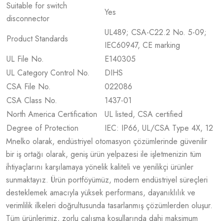
Suitable for switch
Yes
disconnector
UL489; CSA-C22.2 No. 5-09;
Product Standards
IEC60947, CE marking
UL File No.
E140305
UL Category Control No.
DIHS
CSA File No.
022086
CSA Class No.
1437-01
North America Certification
UL listed, CSA certified
Degree of Protection
IEC: IP66, UL/CSA Type 4X, 12
Mnelko olarak, endüstriyel otomasyon çözümlerinde güvenilir
bir iş ortağı olarak, geniş ürün yelpazesi ile işletmenizin tüm
ihtiyaçlarını karşılamaya yönelik kaliteli ve yenilikçi ürünler
sunmaktayız. Ürün portföyümüz, modern endüstriyel süreçleri
desteklemek amacıyla yüksek performans, dayanıklılık ve
verimlilik ilkeleri doğrultusunda tasarlanmış çözümlerden oluşur.
Tüm ürünlerimiz, zorlu çalışma koşullarında dahi maksimum