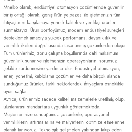
Mnelko olarak, endüstriyel otomasyon çözümlerinde güvenilir
bir iş ortağı olarak, geniş ürün yelpazesi ile işletmenizin tüm
ihtiyaçlarını karşılamaya yönelik kaliteli ve yenilikçi ürünler
sunmaktayız. Ürün portföyümüz, modern endüstriyel süreçleri
desteklemek amacıyla yüksek performans, dayanıklılık ve
verimlilik ilkeleri doğrultusunda tasarlanmış çözümlerden oluşur.
Tüm ürünlerimiz, zorlu çalışma koşullarında dahi maksimum
güvenilirlik sunar ve işletmenizin operasyonlarını sorunsuz
şekilde sürdürmesine yardımcı olur. Endüstriyel otomasyon,
enerji yönetimi, kablolama çözümleri ve daha birçok alanda
sunduğumuz ürünler, farklı sektörlerdeki ihtiyaçlara esneklikle
uyum sağlar.
Ayrıca, ürünlerimiz sadece kaliteli malzemelerle üretilmiş olup,
uluslararası standartlara uygunluk göstermektedir.
Müşterilerimize sunduğumuz çözümlerle, operasyonel
verimliliklerini artırmalarına ve maliyetlerini optimize etmelerine
olanak tanıyoruz. Teknolojik gelişmeleri yakından takip eden