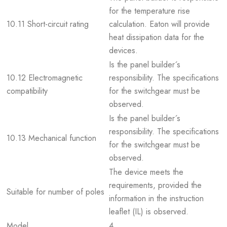
for the temperature rise
10.11 Short-circuit rating
calculation. Eaton will provide
heat dissipation data for the
devices.
Is the panel builder´s
10.12 Electromagnetic
responsibility. The specifications
compatibility
for the switchgear must be
observed.
Is the panel builder´s
responsibility. The specifications
10.13 Mechanical function
for the switchgear must be
observed.
The device meets the
requirements, provided the
Suitable for number of poles
information in the instruction
leaflet (IL) is observed.
Model
4