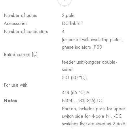
Number of poles
2 pole
Accessories
DC link kit
Number of conductors
4
Jumper kit with insulating plates,
phase isolators IP00
Rated current [I
]
n
feeder unit/outgoer double-
sided
501 (40 °C,)
For use with
418 (65 °C) A
Notes
N3-4-…-S1(-S15)-DC
Part no. includes parts for upper
switch side for 4-pole N...-DC
switches that are used as 2-pole