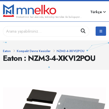
Türkçe
Endüstrinin her alanında, teknoloji tecrübe ile buluşuyor...
Eaton
Kompakt Devre Kesiciler
NZM3-4-XKVI2POU
Eaton : NZM3-4-XKVI2POU