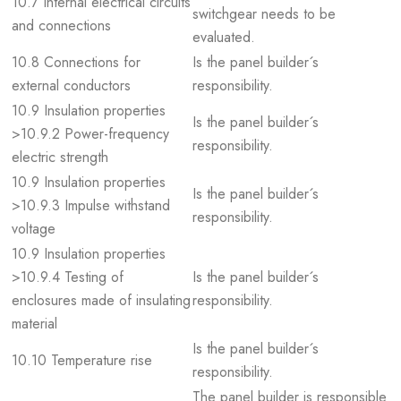
10.7 Internal electrical circuits
switchgear needs to be
and connections
evaluated.
10.8 Connections for
Is the panel builder´s
external conductors
responsibility.
10.9 Insulation properties
Is the panel builder´s
>10.9.2 Power-frequency
responsibility.
electric strength
10.9 Insulation properties
Is the panel builder´s
>10.9.3 Impulse withstand
responsibility.
voltage
10.9 Insulation properties
>10.9.4 Testing of
Is the panel builder´s
enclosures made of insulating
responsibility.
material
Is the panel builder´s
10.10 Temperature rise
responsibility.
The panel builder is responsible