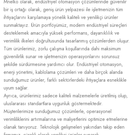
Mnelko olarak, endüstriyel otomasyon çözümlerinde güvenilir
bir iş ortağı olarak, geniş ürün yelpazesi ile işletmenizin tüm
ihtiyaçlarını karşılamaya yönelik kaliteli ve yenilikçi ürünler
sunmaktayız. Ürün portföyümüz, modern endüstriyel süreçleri
desteklemek amacıyla yüksek performans, dayanıklılık ve
verimlilik ilkeleri doğrultusunda tasarlanmış çözümlerden oluşur.
Tüm ürünlerimiz, zorlu çalışma koşullarında dahi maksimum
güvenilirlik sunar ve işletmenizin operasyonlarını sorunsuz
şekilde sürdürmesine yardımcı olur. Endüstriyel otomasyon,
enerji yönetimi, kablolama çözümleri ve daha birçok alanda
sunduğumuz ürünler, farklı sektörlerdeki ihtiyaçlara esneklikle
uyum sağlar.
Ayrıca, ürünlerimiz sadece kaliteli malzemelerle üretilmiş olup,
uluslararası standartlara uygunluk göstermektedir.
Müşterilerimize sunduğumuz çözümlerle, operasyonel
verimliliklerini artırmalarına ve maliyetlerini optimize etmelerine
olanak tanıyoruz. Teknolojik gelişmeleri yakından takip eden
firmamız, sürekli olarak yenilikçi ürünler sunarak,