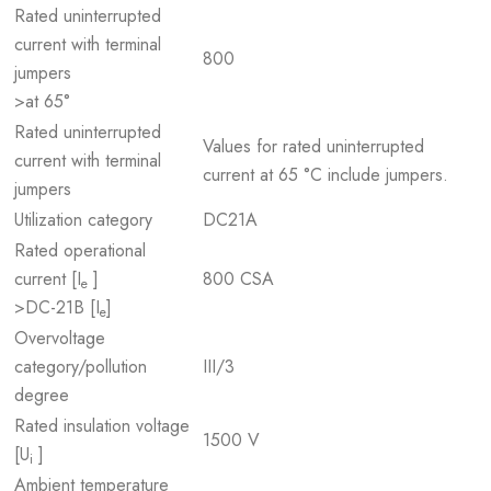
Rated uninterrupted
current with terminal
800
jumpers
>at 65°
Rated uninterrupted
Values for rated uninterrupted
current with terminal
current at 65 °C include jumpers.
jumpers
Utilization category
DC21A
Rated operational
current [I
]
800 CSA
e
>DC-21B [I
]
e
Overvoltage
category/pollution
III/3
degree
Rated insulation voltage
1500 V
[U
]
i
Ambient temperature