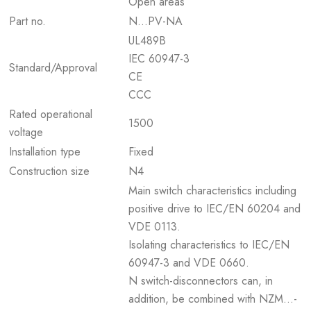
Open areas
Part no.
N…PV-NA
UL489B
IEC 60947-3
Standard/Approval
CE
CCC
Rated operational
1500
voltage
Installation type
Fixed
Construction size
N4
Main switch characteristics including
positive drive to IEC/EN 60204 and
VDE 0113.
Isolating characteristics to IEC/EN
60947-3 and VDE 0660.
N switch-disconnectors can, in
addition, be combined with NZM...-