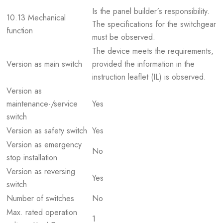
Is the panel builder´s responsibility.
10.13 Mechanical
The specifications for the switchgear
function
must be observed.
The device meets the requirements,
Version as main switch
provided the information in the
instruction leaflet (IL) is observed.
Version as
maintenance-/service
Yes
switch
Version as safety switch
Yes
Version as emergency
No
stop installation
Version as reversing
Yes
switch
Number of switches
No
Max. rated operation
1