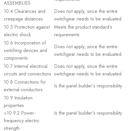
ASSEMBLIES
10.4 Clearances and
Does not apply, since the entire
creepage distances
switchgear needs to be evaluated.
10.5 Protection against
Meets the product standard´s
electric shock
requirements.
10.6 Incorporation of
Does not apply, since the entire
switching devices and
switchgear needs to be evaluated.
components
10.7 Internal electrical
Does not apply, since the entire
circuits and connections
switchgear needs to be evaluated.
10.8 Connections for
Is the panel builder´s responsibility.
external conductors
10.9 Insulation
properties
>10.9.2 Power-
Is the panel builder´s responsibility.
frequency electric
strength