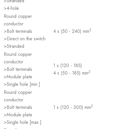
>Stranded
>4-hole
Round copper
conductor
2
>Bolt terminals
4 x (50 - 240) mm
>Direct on the switch
>Stranded
Round copper
conductor
1 x (120 - 185)
>Bolt terminals
2
4 x (50 - 185) mm
>Module plate
>Single hole [min.]
Round copper
conductor
2
>Bolt terminals
1 x (120 - 300) mm
>Module plate
>Single hole [max.]