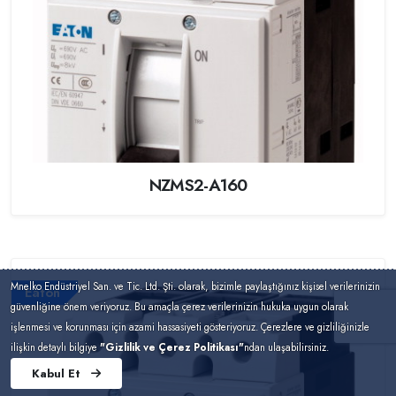
NZMS2-A160
Mnelko Endüstriyel San. ve Tic. Ltd. Şti. olarak, bizimle paylaştığınız kişisel verilerinizin
Eaton
güvenliğine önem veriyoruz. Bu amaçla çerez verilerinizin hukuka uygun olarak
işlenmesi ve korunması için azami hassasiyeti gösteriyoruz. Çerezlere ve gizliliğinizle
ilişkin detaylı bilgiye
"Gizlilik ve Çerez Politikası"
ndan ulaşabilirsiniz.
Kabul Et