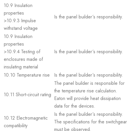
10.9 Insulation
properties
Is the panel builder´s responsibility.
>10.9.3 Impulse
withstand voltage
10.9 Insulation
properties
>10.9.4 Testing of
Is the panel builder´s responsibility.
enclosures made of
insulating material
10.10 Temperature rise
Is the panel builder´s responsibility.
The panel builder is responsible for
the temperature rise calculation.
10.11 Short-circuit rating
Eaton will provide heat dissipation
data for the devices.
Is the panel builder´s responsibility.
10.12 Electromagnetic
The specifications for the switchgear
compatibility
must be observed.