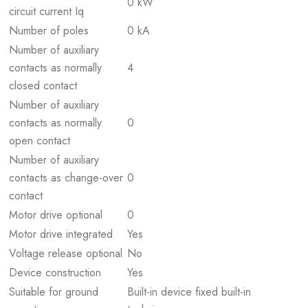
0 kW
circuit current Iq
Number of poles
0 kA
Number of auxiliary
contacts as normally
4
closed contact
Number of auxiliary
contacts as normally
0
open contact
Number of auxiliary
contacts as change-over
0
contact
Motor drive optional
0
Motor drive integrated
Yes
Voltage release optional
No
Device construction
Yes
Suitable for ground
Built-in device fixed built-in