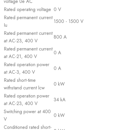
voltage Ue AC
Rated operating voltage
0 V
Rated permanent current
1500 - 1500 V
Iu
Rated permanent current
800 A
at AC-23, 400 V
Rated permanent current
0 A
at AC-21, 400 V
Rated operation power
0 A
at AC-3, 400 V
Rated short-time
0 kW
withstand current lcw
Rated operation power
34 kA
at AC-23, 400 V
Switching power at 400
0 kW
V
Conditioned rated short-