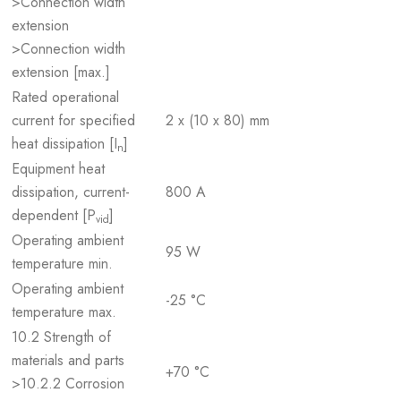
>Connection width
extension
>Connection width
extension [max.]
Rated operational
current for specified
2 x (10 x 80) mm
heat dissipation [I
]
n
Equipment heat
dissipation, current-
800 A
dependent [P
]
vid
Operating ambient
95 W
temperature min.
Operating ambient
-25 °C
temperature max.
10.2 Strength of
materials and parts
+70 °C
>10.2.2 Corrosion