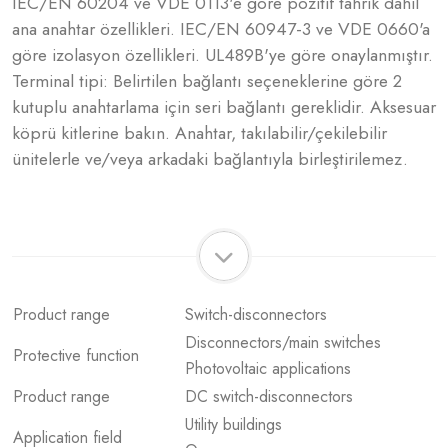
IEC/EN 60204 ve VDE 0113'e göre pozitif tahrik dahil
ana anahtar özellikleri. IEC/EN 60947-3 ve VDE 0660'a
göre izolasyon özellikleri. UL489B'ye göre onaylanmıştır.
Terminal tipi: Belirtilen bağlantı seçeneklerine göre 2
kutuplu anahtarlama için seri bağlantı gereklidir. Aksesuar
köprü kitlerine bakın. Anahtar, takılabilir/çekilebilir
ünitelerle ve/veya arkadaki bağlantıyla birleştirilemez.
Product range
Switch-disconnectors
Disconnectors/main switches
Protective function
Photovoltaic applications
Product range
DC switch-disconnectors
Utility buildings
Application field