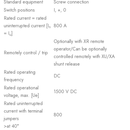
Standard equipment
Screw connection
Switch positions
I, +, 0
Rated current = rated
uninterrupted current [I
800 A
n
= I
]
u
Optionally with XR remote
operator/Can be optionally
Remotely control / trip
controlled remotely with XU/XA
shunt release
Rated operating
DC
frequency
Rated operational
1500 V DC
voltage, max. [Ue]
Rated uninterrupted
current with terminal
800
jumpers
>at 40°