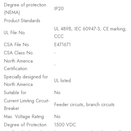
Degree of protection
IP20
(NEMA)
Product Standards
UL 489B; IEC 60947-3; CE marking;
UL File No.
CCC
CSA File No.
E471671
CSA Class No.
-
North America
-
Certification
Specially designed for
UL listed
North America
Suitable for
No
Current Limiting Circuit-
Feeder circuits, branch circuits
Breaker
Max. Voltage Rating
No
Degree of Protection
1500 VDC