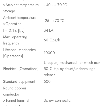
>Ambient temperature,
- 40 - + 70 °C
storage
Ambient temperature
-25 - +70 °C
>Operation
t = 0.1 s [I
]
34 kA
cw
Max. operating
60 Ops/h
frequency
Lifespan, mechanical
10000
[Operations]
Lifespan, mechanical: of which max.
Electrical [Operations]
50 % trip by shunt/undervoltage
release
Standard equipment
500
Round copper
conductor
>Tunnel terminal
Screw connection